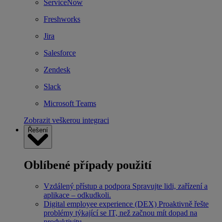
ServiceNow
Freshworks
Jira
Salesforce
Zendesk
Slack
Microsoft Teams
Zobrazit veškerou integraci
Řešení
Oblíbené případy použití
Vzdálený přístup a podpora
Spravujte lidi, zařízení a
aplikace – odkudkoli.
Digital employee experience (DEX)
Proaktivně řešte
problémy týkající se IT, než začnou mít dopad na
produktivitu.