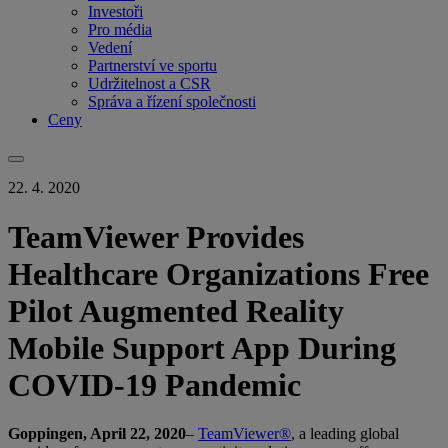
Investoři
Pro média
Vedení
Partnerství ve sportu
Udržitelnost a CSR
Správa a řízení společnosti
Ceny
22. 4. 2020
TeamViewer Provides
Healthcare Organizations Free
Pilot Augmented Reality
Mobile Support App During
COVID-19 Pandemic
Goppingen, April 22, 2020
–
TeamViewer®
, a leading global