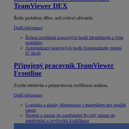
TeamViewer DEX
Řešte problémy dříve, než ovlivní uživatele.
Další informace
Řešení problémů koncových bodů
Identifikujte a řešte
problémy
Automatizace koncových bodů
Automatizujte rutinní
IT úkoly
Připojený pracovník
TeamViewer
Frontline
Zvyšte efektivitu s průmyslovou rozšířenou realitou.
Další informace
Logistika a sklady
Manipulace s materiálem bez použití
rukou
Školení a nástup do zaměstnání
Rychlý nástup do
zaměstnání a zvyšování kvalifikace