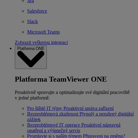
Jira
Salesforce
Slack
Microsoft Teams
Zobrazit veškerou integraci
Platforma ONE
Platforma TeamViewer ONE
Proaktivně spravujte a optimalizujte své digitální pracoviště
v jedné platformě.
Pro štíhlé IT týmy
Proaktivní správa zařízení
Bezproblémová zkušenost
Plynulý a nerušený digitální
zážitek
Bezproblémové IT operace
Proaktivní nápravná
opatření a výjimečný servis
Promluvte si s naším týmem
Připraveni na změnu?