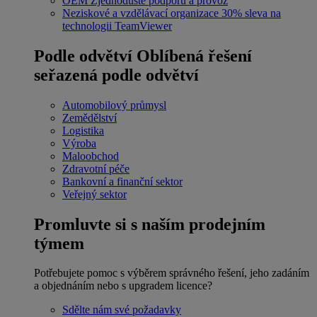
OEM
Zjednodušte podporu a provoz
Neziskové a vzdělávací organizace
30% sleva na
technologii TeamViewer
Podle odvětví
Oblíbená řešení
seřazená podle odvětví
Automobilový průmysl
Zemědělství
Logistika
Výroba
Maloobchod
Zdravotní péče
Bankovní a finanční sektor
Veřejný sektor
Promluvte si s naším prodejním
týmem
Potřebujete pomoc s výběrem správného řešení, jeho zadáním
a objednáním nebo s upgradem licence?
Sdělte nám své požadavky