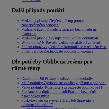
Další případy použití
Vzdálený přístup
Zlepšete přístup pomocí
zabezpečeného připojení
Vzdálené řízení
Ovládejte zařízení bez ohledu na
platformu
Vzdálená plocha
Zvyšujte produktivitu odkudkoli
Wake-on-LAN
Povolte vzdálenou aktivaci zařízení
Sdílení obrazovky
Vizuální komunikace v reálném čase
Smart Service
Zjednodušte poprodejní operace
Dle potřeby
Oblíbená řešení pro
různé týmy
Osobní použití
Přístup k zařízením odkudkoliv
Malé podniky
Zjednodušte vzdálený přístup a podporu
Velké podniky
Rozšiřujte a zabezpečte podnikové IT
Freelanceři a digitální nomádi
Pracujte bezpečně
z jakéhokoli místa
Poskytovatelé spravovaných služeb
Spravujte a
udržujte klientské IT