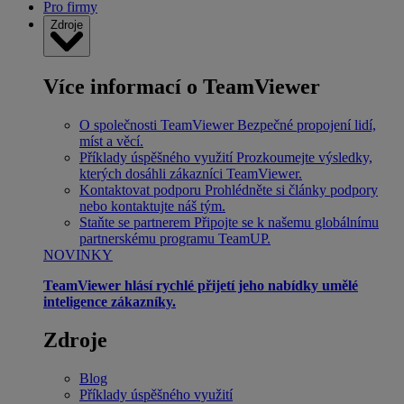
Pro firmy
Zdroje
Více informací o TeamViewer
O společnosti TeamViewer
Bezpečné propojení lidí,
míst a věcí.
Příklady úspěšného využití
Prozkoumejte výsledky,
kterých dosáhli zákazníci TeamViewer.
Kontaktovat podporu
Prohlédněte si články podpory
nebo kontaktujte náš tým.
Staňte se partnerem
Připojte se k našemu globálnímu
partnerskému programu TeamUP.
NOVINKY
TeamViewer hlásí rychlé přijetí jeho nabídky umělé
inteligence zákazníky.
Zdroje
Blog
Příklady úspěšného využití