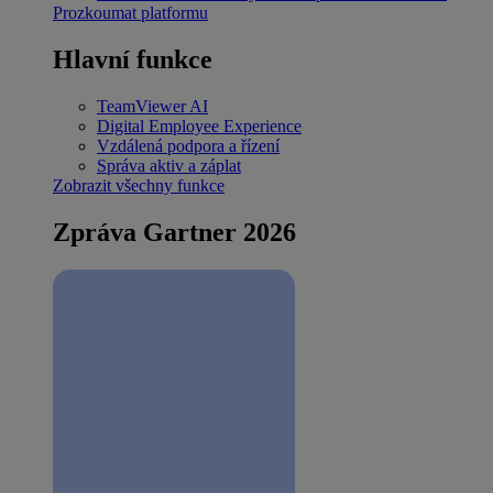
Prozkoumat platformu
Hlavní funkce
TeamViewer AI
Digital Employee Experience
Vzdálená podpora a řízení
Správa aktiv a záplat
Zobrazit všechny funkce
Zpráva Gartner 2026