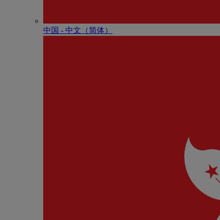
中国 - 中⽂（简体）