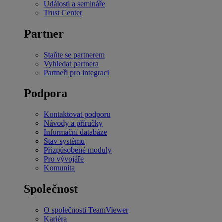
Události a semináře
Trust Center
Partner
Staňte se partnerem
Vyhledat partnera
Partneři pro integraci
Podpora
Kontaktovat podporu
Návody a příručky
Informační databáze
Stav systému
Přizpůsobené moduly
Pro vývojáře
Komunita
Společnost
O společnosti TeamViewer
Kariéra