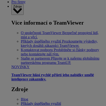
Pro firmy
Zdroje
Více informací o TeamViewer
O společnosti TeamViewer
Bezpečné propojení lidí,
míst a věcí.
Příklady úspěšného využití
Prozkoumejte výsledky,
kterých dosáhli zákazníci TeamViewer.
Kontaktovat podporu
Prohlédněte si články podpory
nebo kontaktujte náš tým.
Staňte se partnerem
Připojte se k našemu globálnímu
partnerskému programu TeamUP.
NOVINKY
TeamViewer hlásí rychlé přijetí jeho nabídky umělé
inteligence zákazníky.
Zdroje
Blog
Příklady úspěšného využití