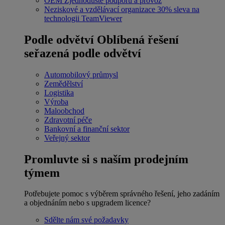
OEM
Zjednodušte podporu a provoz
Neziskové a vzdělávací organizace
30% sleva na
technologii TeamViewer
Podle odvětví
Oblíbená řešení
seřazená podle odvětví
Automobilový průmysl
Zemědělství
Logistika
Výroba
Maloobchod
Zdravotní péče
Bankovní a finanční sektor
Veřejný sektor
Promluvte si s naším prodejním
týmem
Potřebujete pomoc s výběrem správného řešení, jeho zadáním
a objednáním nebo s upgradem licence?
Sdělte nám své požadavky