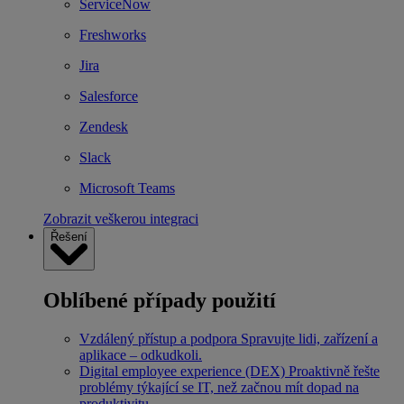
ServiceNow
Freshworks
Jira
Salesforce
Zendesk
Slack
Microsoft Teams
Zobrazit veškerou integraci
Řešení
Oblíbené případy použití
Vzdálený přístup a podpora
Spravujte lidi, zařízení a
aplikace – odkudkoli.
Digital employee experience (DEX)
Proaktivně řešte
problémy týkající se IT, než začnou mít dopad na
produktivitu.