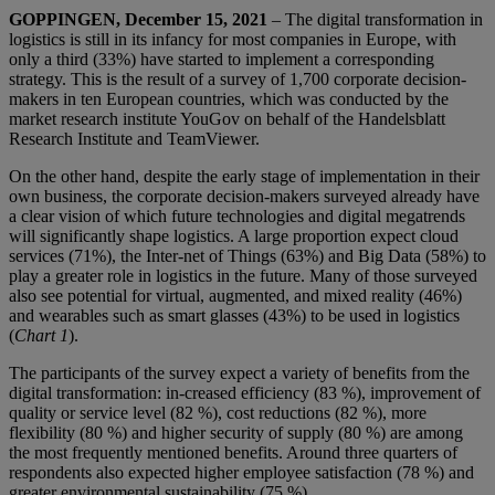
GOPPINGEN, December 15, 2021
– The digital transformation in
logistics is still in its infancy for most companies in Europe, with
only a third (33%) have started to implement a corresponding
strategy. This is the result of a survey of 1,700 corporate decision-
makers in ten European countries, which was conducted by the
market research institute YouGov on behalf of the Handelsblatt
Research Institute and TeamViewer.
On the other hand, despite the early stage of implementation in their
own business, the corporate decision-makers surveyed already have
a clear vision of which future technologies and digital megatrends
will significantly shape logistics. A large proportion expect cloud
services (71%), the Inter-net of Things (63%) and Big Data (58%) to
play a greater role in logistics in the future. Many of those surveyed
also see potential for virtual, augmented, and mixed reality (46%)
and wearables such as smart glasses (43%) to be used in logistics
(
Chart 1
).
The participants of the survey expect a variety of benefits from the
digital transformation: in-creased efficiency (83 %), improvement of
quality or service level (82 %), cost reductions (82 %), more
flexibility (80 %) and higher security of supply (80 %) are among
the most frequently mentioned benefits. Around three quarters of
respondents also expected higher employee satisfaction (78 %) and
greater environmental sustainability (75 %).