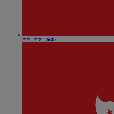
中国 - 中⽂（简体）