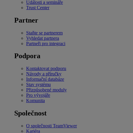
Události a semináře
Trust Center
Partner
Staňte se partnerem
Vyhledat partnera
Partneři pro integraci
Podpora
Kontaktovat podporu
Návody a příručky
Informační databáze
Stav systému
Přizpůsobené moduly
Pro vývojáře
Komunita
Společnost
O společnosti TeamViewer
Kariéra