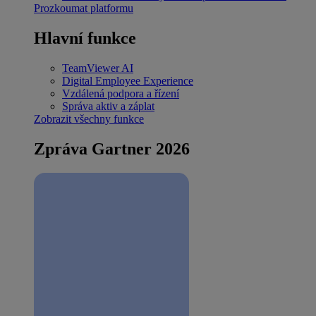
Prozkoumat platformu
Hlavní funkce
TeamViewer AI
Digital Employee Experience
Vzdálená podpora a řízení
Správa aktiv a záplat
Zobrazit všechny funkce
Zpráva Gartner 2026