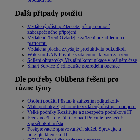
Další případy použití
Vzdálený přístup
Zlepšete přístup pomocí
zabezpečeného připojení
Vzdálené řízení
Ovládejte zařízení bez ohledu na
platformu
Vzdálená plocha
Zvyšujte produktivitu odkudkoli
Wake-on-LAN
Povolte vzdálenou aktivaci zařízení
Sdílení obrazovky
Vizuální komunikace v reálném čase
Smart Service
Zjednodušte poprodejní operace
Dle potřeby
Oblíbená řešení pro
různé týmy
Osobní použití
Přístup k zařízením odkudkoliv
Malé podniky
Zjednodušte vzdálený přístup a podporu
Velké podniky
Rozšiřujte a zabezpečte podnikové IT
Freelanceři a digitální nomádi
Pracujte bezpečně
z jakéhokoli místa
Poskytovatelé spravovaných služeb
Spravujte a
udržujte klientské IT