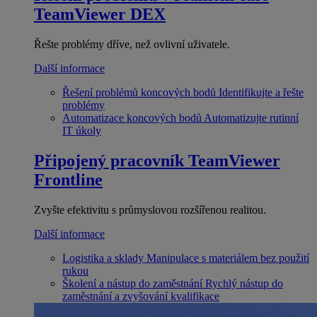
TeamViewer DEX
Řešte problémy dříve, než ovlivní uživatele.
Další informace
Řešení problémů koncových bodů
Identifikujte a řešte
problémy
Automatizace koncových bodů
Automatizujte rutinní
IT úkoly
Připojený pracovník
TeamViewer
Frontline
Zvyšte efektivitu s průmyslovou rozšířenou realitou.
Další informace
Logistika a sklady
Manipulace s materiálem bez použití
rukou
Školení a nástup do zaměstnání
Rychlý nástup do
zaměstnání a zvyšování kvalifikace