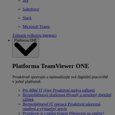
Jira
Salesforce
Slack
Microsoft Teams
Zobrazit veškerou integraci
Platforma ONE
Platforma TeamViewer ONE
Proaktivně spravujte a optimalizujte své digitální pracoviště
v jedné platformě.
Pro štíhlé IT týmy
Proaktivní správa zařízení
Bezproblémová zkušenost
Plynulý a nerušený digitální
zážitek
Bezproblémové IT operace
Proaktivní nápravná
opatření a výjimečný servis
Promluvte si s naším týmem
Připraveni na změnu?