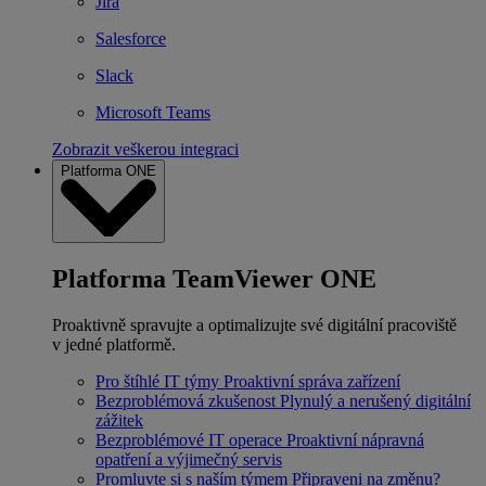
Jira
Salesforce
Slack
Microsoft Teams
Zobrazit veškerou integraci
Platforma ONE
Platforma TeamViewer ONE
Proaktivně spravujte a optimalizujte své digitální pracoviště
v jedné platformě.
Pro štíhlé IT týmy
Proaktivní správa zařízení
Bezproblémová zkušenost
Plynulý a nerušený digitální
zážitek
Bezproblémové IT operace
Proaktivní nápravná
opatření a výjimečný servis
Promluvte si s naším týmem
Připraveni na změnu?