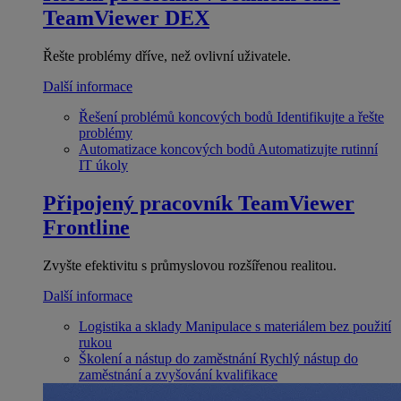
TeamViewer DEX
Řešte problémy dříve, než ovlivní uživatele.
Další informace
Řešení problémů koncových bodů
Identifikujte a řešte
problémy
Automatizace koncových bodů
Automatizujte rutinní
IT úkoly
Připojený pracovník
TeamViewer
Frontline
Zvyšte efektivitu s průmyslovou rozšířenou realitou.
Další informace
Logistika a sklady
Manipulace s materiálem bez použití
rukou
Školení a nástup do zaměstnání
Rychlý nástup do
zaměstnání a zvyšování kvalifikace