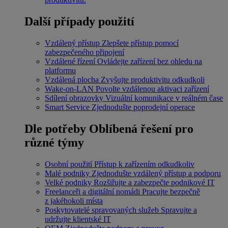
Další případy použití
Vzdálený přístup
Zlepšete přístup pomocí
zabezpečeného připojení
Vzdálené řízení
Ovládejte zařízení bez ohledu na
platformu
Vzdálená plocha
Zvyšujte produktivitu odkudkoli
Wake-on-LAN
Povolte vzdálenou aktivaci zařízení
Sdílení obrazovky
Vizuální komunikace v reálném čase
Smart Service
Zjednodušte poprodejní operace
Dle potřeby
Oblíbená řešení pro
různé týmy
Osobní použití
Přístup k zařízením odkudkoliv
Malé podniky
Zjednodušte vzdálený přístup a podporu
Velké podniky
Rozšiřujte a zabezpečte podnikové IT
Freelanceři a digitální nomádi
Pracujte bezpečně
z jakéhokoli místa
Poskytovatelé spravovaných služeb
Spravujte a
udržujte klientské IT