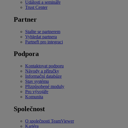
Události a semináře
Trust Center
Partner
Staňte se partnerem
Vyhledat partnera
Partneři pro integraci
Podpora
Kontaktovat podporu
Návody a příručky
Informační databáze
Stav systému
Přizpůsobené moduly
Pro vývojáře
Komunita
Společnost
O společnosti TeamViewer
Kariéra