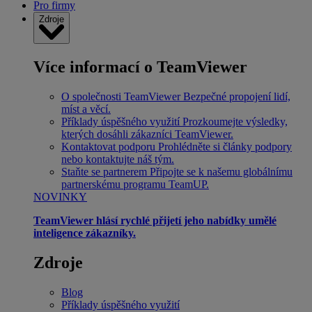
Pro firmy
Zdroje
Více informací o TeamViewer
O společnosti TeamViewer
Bezpečné propojení lidí,
míst a věcí.
Příklady úspěšného využití
Prozkoumejte výsledky,
kterých dosáhli zákazníci TeamViewer.
Kontaktovat podporu
Prohlédněte si články podpory
nebo kontaktujte náš tým.
Staňte se partnerem
Připojte se k našemu globálnímu
partnerskému programu TeamUP.
NOVINKY
TeamViewer hlásí rychlé přijetí jeho nabídky umělé
inteligence zákazníky.
Zdroje
Blog
Příklady úspěšného využití