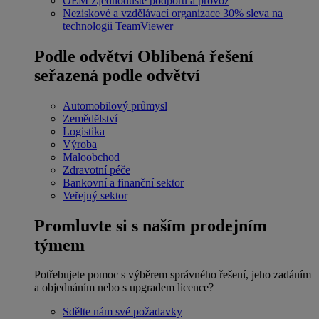
OEM
Zjednodušte podporu a provoz
Neziskové a vzdělávací organizace
30% sleva na
technologii TeamViewer
Podle odvětví
Oblíbená řešení
seřazená podle odvětví
Automobilový průmysl
Zemědělství
Logistika
Výroba
Maloobchod
Zdravotní péče
Bankovní a finanční sektor
Veřejný sektor
Promluvte si s naším prodejním
týmem
Potřebujete pomoc s výběrem správného řešení, jeho zadáním
a objednáním nebo s upgradem licence?
Sdělte nám své požadavky