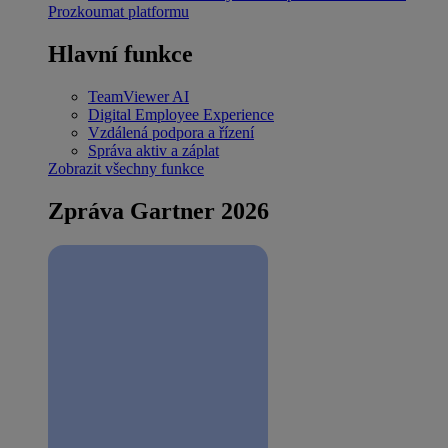
Prozkoumat platformu
Hlavní funkce
TeamViewer AI
Digital Employee Experience
Vzdálená podpora a řízení
Správa aktiv a záplat
Zobrazit všechny funkce
Zpráva Gartner 2026