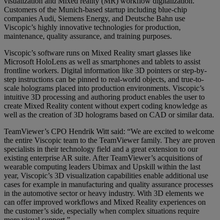
visualization and Mixed reality (MR) workflow digitalization.
Customers of the Munich-based startup including blue-chip
companies Audi, Siemens Energy, and Deutsche Bahn use
Viscopic’s highly innovative technologies for production,
maintenance, quality assurance, and training purposes.
Viscopic’s software runs on Mixed Reality smart glasses like
Microsoft HoloLens as well as smartphones and tablets to assist
frontline workers. Digital information like 3D pointers or step-by-
step instructions can be pinned to real-world objects, and true-to-
scale holograms placed into production environments. Viscopic’s
intuitive 3D processing and authoring product enables the user to
create Mixed Reality content without expert coding knowledge as
well as the creation of 3D holograms based on CAD or similar data.
TeamViewer’s CPO Hendrik Witt said: “We are excited to welcome
the entire Viscopic team to the TeamViewer family. They are proven
specialists in their technology field and a great extension to our
existing enterprise AR suite. After TeamViewer’s acquisitions of
wearable computing leaders Ubimax and Upskill within the last
year, Viscopic’s 3D visualization capabilities enable additional use
cases for example in manufacturing and quality assurance processes
in the automotive sector or heavy industry. With 3D elements we
can offer improved workflows and Mixed Reality experiences on
the customer’s side, especially when complex situations require
more visual support.”