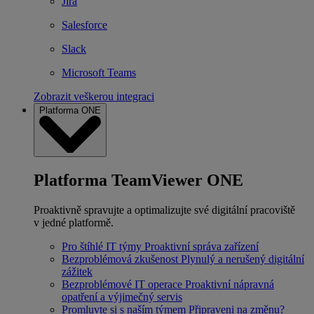
Jira
Salesforce
Slack
Microsoft Teams
Zobrazit veškerou integraci
Platforma ONE
Platforma TeamViewer ONE
Proaktivně spravujte a optimalizujte své digitální pracoviště
v jedné platformě.
Pro štíhlé IT týmy
Proaktivní správa zařízení
Bezproblémová zkušenost
Plynulý a nerušený digitální
zážitek
Bezproblémové IT operace
Proaktivní nápravná
opatření a výjimečný servis
Promluvte si s naším týmem
Připraveni na změnu?