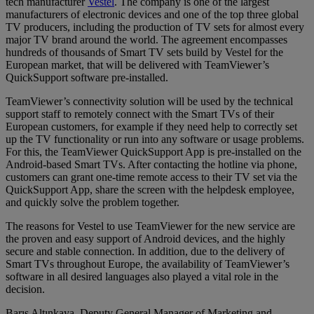
tech manufacturer
Vestel
. The company is one of the largest
manufacturers of electronic devices and one of the top three global
TV producers, including the production of TV sets for almost every
major TV brand around the world. The agreement encompasses
hundreds of thousands of Smart TV sets build by Vestel for the
European market, that will be delivered with TeamViewer’s
QuickSupport software pre-installed.
TeamViewer’s connectivity solution will be used by the technical
support staff to remotely connect with the Smart TVs of their
European customers, for example if they need help to correctly set
up the TV functionality or run into any software or usage problems.
For this, the TeamViewer QuickSupport App is pre-installed on the
Android-based Smart TVs. After contacting the hotline via phone,
customers can grant one-time remote access to their TV set via the
QuickSupport App, share the screen with the helpdesk employee,
and quickly solve the problem together.
The reasons for Vestel to use TeamViewer for the new service are
the proven and easy support of Android devices, and the highly
secure and stable connection. In addition, due to the delivery of
Smart TVs throughout Europe, the availability of TeamViewer’s
software in all desired languages also played a vital role in the
decision.
Barış Altınkaya, Deputy General Manager of Marketing and