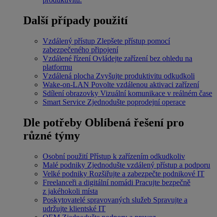
Další případy použití
Vzdálený přístup
Zlepšete přístup pomocí
zabezpečeného připojení
Vzdálené řízení
Ovládejte zařízení bez ohledu na
platformu
Vzdálená plocha
Zvyšujte produktivitu odkudkoli
Wake-on-LAN
Povolte vzdálenou aktivaci zařízení
Sdílení obrazovky
Vizuální komunikace v reálném čase
Smart Service
Zjednodušte poprodejní operace
Dle potřeby
Oblíbená řešení pro
různé týmy
Osobní použití
Přístup k zařízením odkudkoliv
Malé podniky
Zjednodušte vzdálený přístup a podporu
Velké podniky
Rozšiřujte a zabezpečte podnikové IT
Freelanceři a digitální nomádi
Pracujte bezpečně
z jakéhokoli místa
Poskytovatelé spravovaných služeb
Spravujte a
udržujte klientské IT