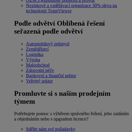
OEM
Zjednodušte podporu a provoz
Neziskové a vzdělávací organizace
30% sleva na
technologii TeamViewer
Podle odvětví
Oblíbená řešení
seřazená podle odvětví
Automobilový průmysl
Zemědělství
Logistika
Výroba
Maloobchod
Zdravotní péče
Bankovní a finanční sektor
Veřejný sektor
Promluvte si s naším prodejním
týmem
Potřebujete pomoc s výběrem správného řešení, jeho zadáním
a objednáním nebo s upgradem licence?
Sdělte nám své požadavky