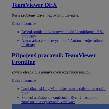
TeamViewer DEX
Řešte problémy dříve, než ovlivní uživatele.
Další informace
Řešení problémů koncových bodů
Identifikujte a řešte
problémy
Automatizace koncových bodů
Automatizujte rutinní
IT úkoly
Připojený pracovník
TeamViewer
Frontline
Zvyšte efektivitu s průmyslovou rozšířenou realitou.
Další informace
Logistika a sklady
Manipulace s materiálem bez použití
rukou
Školení a nástup do zaměstnání
Rychlý nástup do
zaměstnání a zvyšování kvalifikace