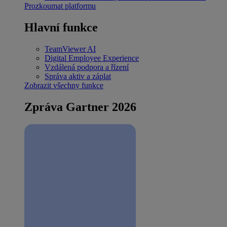
Prozkoumat platformu
Hlavní funkce
TeamViewer AI
Digital Employee Experience
Vzdálená podpora a řízení
Správa aktiv a záplat
Zobrazit všechny funkce
Zpráva Gartner 2026