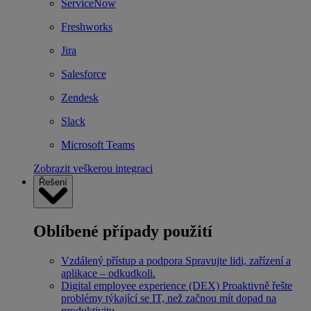
ServiceNow
Freshworks
Jira
Salesforce
Zendesk
Slack
Microsoft Teams
Zobrazit veškerou integraci
Řešení
Oblíbené případy použití
Vzdálený přístup a podpora
Spravujte lidi, zařízení a
aplikace – odkudkoli.
Digital employee experience (DEX)
Proaktivně řešte
problémy týkající se IT, než začnou mít dopad na
produktivitu.