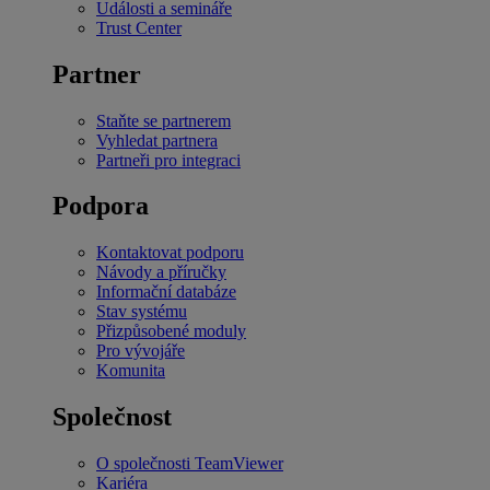
Události a semináře
Trust Center
Partner
Staňte se partnerem
Vyhledat partnera
Partneři pro integraci
Podpora
Kontaktovat podporu
Návody a příručky
Informační databáze
Stav systému
Přizpůsobené moduly
Pro vývojáře
Komunita
Společnost
O společnosti TeamViewer
Kariéra