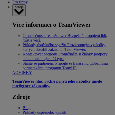
Pro firmy
Zdroje
Více informací o TeamViewer
O společnosti TeamViewer
Bezpečné propojení lidí,
míst a věcí.
Příklady úspěšného využití
Prozkoumejte výsledky,
kterých dosáhli zákazníci TeamViewer.
Kontaktovat podporu
Prohlédněte si články podpory
nebo kontaktujte náš tým.
Staňte se partnerem
Připojte se k našemu globálnímu
partnerskému programu TeamUP.
NOVINKY
TeamViewer hlásí rychlé přijetí jeho nabídky umělé
inteligence zákazníky.
Zdroje
Blog
Příklady úspěšného využití