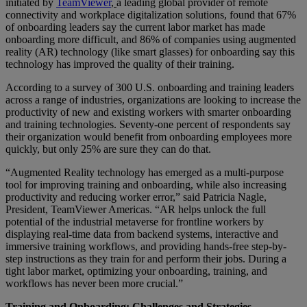
initiated by
TeamViewer
,
a leading global provider of remote
connectivity and workplace digitalization solutions, found that 67%
of onboarding leaders say the current labor market has made
onboarding more difficult, and 86% of companies using augmented
reality (AR) technology (like smart glasses) for onboarding say this
technology has improved the quality of their training.
According to a survey of 300 U.S. onboarding and training leaders
across a range of industries, organizations are looking to increase the
productivity of new and existing workers with smarter onboarding
and training technologies. Seventy-one percent of respondents say
their organization would benefit from onboarding employees more
quickly, but only 25% are sure they can do that.
“Augmented Reality technology has emerged as a multi-purpose
tool for improving training and onboarding, while also increasing
productivity and reducing worker error,” said Patricia Nagle,
President, TeamViewer Americas. “AR helps unlock the full
potential of the industrial metaverse for frontline workers by
displaying real-time data from backend systems, interactive and
immersive training workflows, and providing hands-free step-by-
step instructions as they train for and perform their jobs. During a
tight labor market, optimizing your onboarding, training, and
workflows has never been more crucial.”
Training and Onboarding: Challenges and Strategies