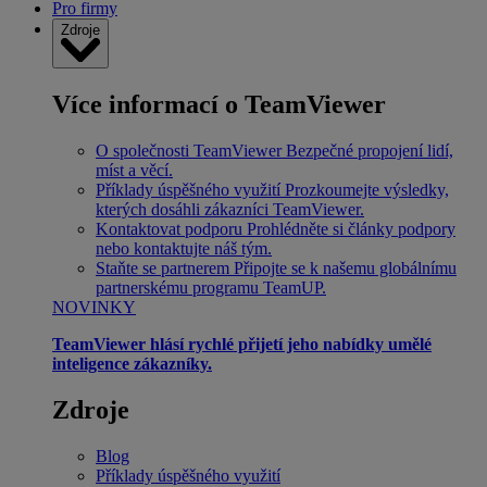
Pro firmy
Zdroje
Více informací o TeamViewer
O společnosti TeamViewer
Bezpečné propojení lidí,
míst a věcí.
Příklady úspěšného využití
Prozkoumejte výsledky,
kterých dosáhli zákazníci TeamViewer.
Kontaktovat podporu
Prohlédněte si články podpory
nebo kontaktujte náš tým.
Staňte se partnerem
Připojte se k našemu globálnímu
partnerskému programu TeamUP.
NOVINKY
TeamViewer hlásí rychlé přijetí jeho nabídky umělé
inteligence zákazníky.
Zdroje
Blog
Příklady úspěšného využití