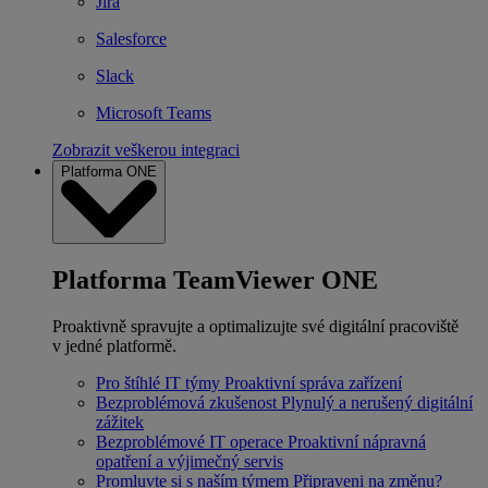
Jira
Salesforce
Slack
Microsoft Teams
Zobrazit veškerou integraci
Platforma ONE
Platforma TeamViewer ONE
Proaktivně spravujte a optimalizujte své digitální pracoviště
v jedné platformě.
Pro štíhlé IT týmy
Proaktivní správa zařízení
Bezproblémová zkušenost
Plynulý a nerušený digitální
zážitek
Bezproblémové IT operace
Proaktivní nápravná
opatření a výjimečný servis
Promluvte si s naším týmem
Připraveni na změnu?