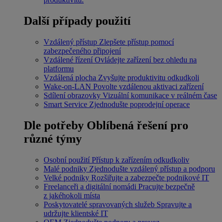
Další případy použití
Vzdálený přístup
Zlepšete přístup pomocí
zabezpečeného připojení
Vzdálené řízení
Ovládejte zařízení bez ohledu na
platformu
Vzdálená plocha
Zvyšujte produktivitu odkudkoli
Wake-on-LAN
Povolte vzdálenou aktivaci zařízení
Sdílení obrazovky
Vizuální komunikace v reálném čase
Smart Service
Zjednodušte poprodejní operace
Dle potřeby
Oblíbená řešení pro
různé týmy
Osobní použití
Přístup k zařízením odkudkoliv
Malé podniky
Zjednodušte vzdálený přístup a podporu
Velké podniky
Rozšiřujte a zabezpečte podnikové IT
Freelanceři a digitální nomádi
Pracujte bezpečně
z jakéhokoli místa
Poskytovatelé spravovaných služeb
Spravujte a
udržujte klientské IT