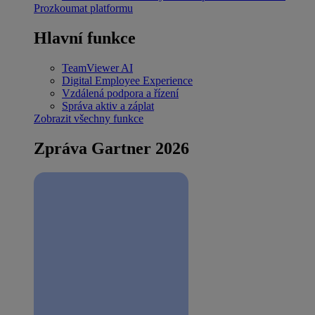
Prozkoumat platformu
Hlavní funkce
TeamViewer AI
Digital Employee Experience
Vzdálená podpora a řízení
Správa aktiv a záplat
Zobrazit všechny funkce
Zpráva Gartner 2026