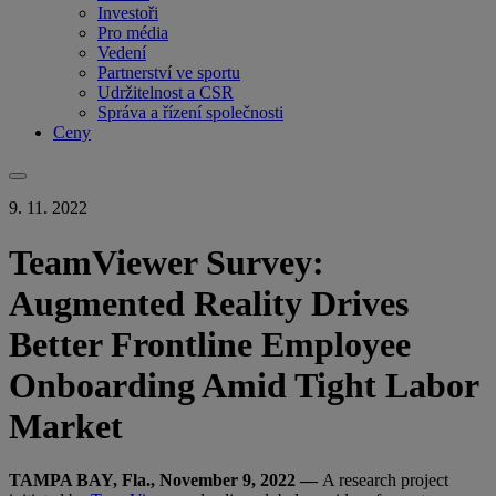
Investoři
Pro média
Vedení
Partnerství ve sportu
Udržitelnost a CSR
Správa a řízení společnosti
Ceny
9. 11. 2022
TeamViewer Survey:
Augmented Reality Drives
Better Frontline Employee
Onboarding Amid Tight Labor
Market
TAMPA BAY, Fla., November 9, 2022 —
A research project