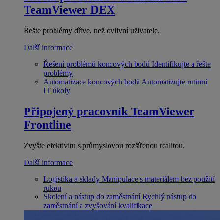
TeamViewer DEX
Řešte problémy dříve, než ovlivní uživatele.
Další informace
Řešení problémů koncových bodů
Identifikujte a řešte
problémy
Automatizace koncových bodů
Automatizujte rutinní
IT úkoly
Připojený pracovník
TeamViewer
Frontline
Zvyšte efektivitu s průmyslovou rozšířenou realitou.
Další informace
Logistika a sklady
Manipulace s materiálem bez použití
rukou
Školení a nástup do zaměstnání
Rychlý nástup do
zaměstnání a zvyšování kvalifikace