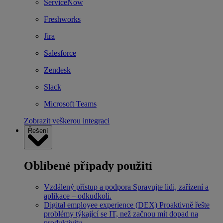
ServiceNow
Freshworks
Jira
Salesforce
Zendesk
Slack
Microsoft Teams
Zobrazit veškerou integraci
Řešení
Oblíbené případy použití
Vzdálený přístup a podpora
Spravujte lidi, zařízení a
aplikace – odkudkoli.
Digital employee experience (DEX)
Proaktivně řešte
problémy týkající se IT, než začnou mít dopad na
produktivitu.