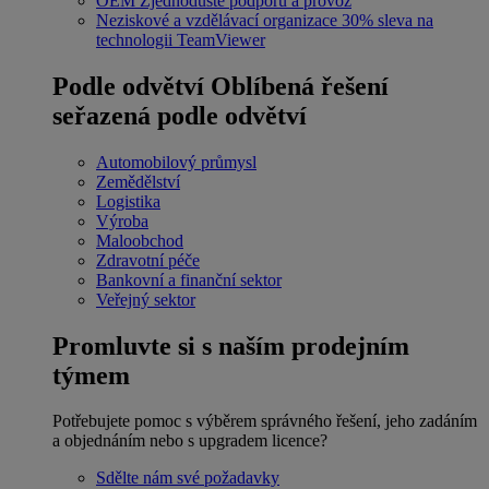
OEM
Zjednodušte podporu a provoz
Neziskové a vzdělávací organizace
30% sleva na
technologii TeamViewer
Podle odvětví
Oblíbená řešení
seřazená podle odvětví
Automobilový průmysl
Zemědělství
Logistika
Výroba
Maloobchod
Zdravotní péče
Bankovní a finanční sektor
Veřejný sektor
Promluvte si s naším prodejním
týmem
Potřebujete pomoc s výběrem správného řešení, jeho zadáním
a objednáním nebo s upgradem licence?
Sdělte nám své požadavky