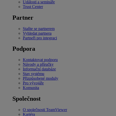
Události a semináře
Trust Center
Partner
Staňte se partnerem
Vyhledat partnera
Partneři pro integraci
Podpora
Kontaktovat podporu
Návody a příručky
Informační databáze
Stav systému
Přizpůsobené moduly
Pro vývojáře
Komunita
Společnost
O společnosti TeamViewer
Kariéra