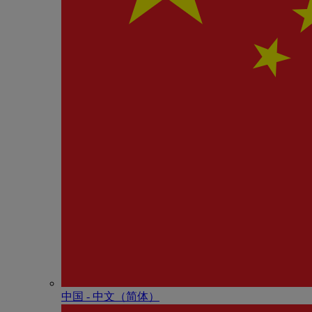
中国 - 中⽂（简体）