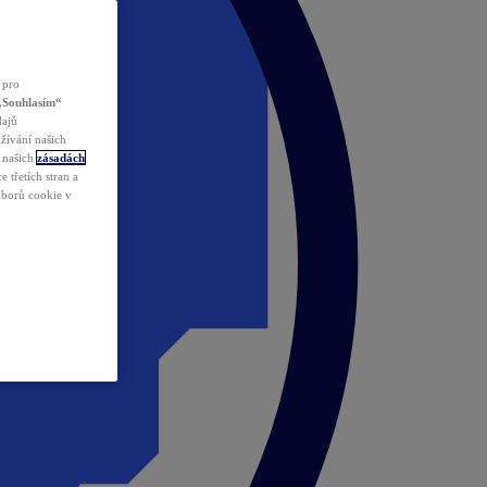
 pro
„Souhlasím“
dajů
žívání našich
v našich
zásadách
 třetích stran a
ouborů cookie v