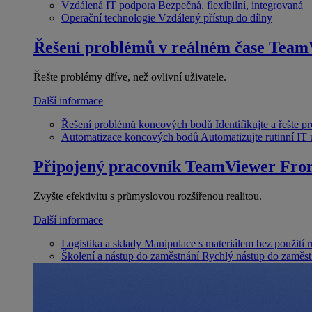
Vzdálená IT podpora
Bezpečná, flexibilní, integrovaná
Operační technologie
Vzdálený přístup do dílny
Řešení problémů v reálném čase
Team
Řešte problémy dříve, než ovlivní uživatele.
Další informace
Řešení problémů koncových bodů
Identifikujte a řešte 
Automatizace koncových bodů
Automatizujte rutinní IT
Připojený pracovník
TeamViewer Fron
Zvyšte efektivitu s průmyslovou rozšířenou realitou.
Další informace
Logistika a sklady
Manipulace s materiálem bez použití 
Školení a nástup do zaměstnání
Rychlý nástup do zaměst