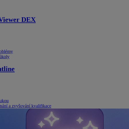
Viewer DEX
problémy
 úkoly
tline
rukou
nání a zvyšování kvalifikace