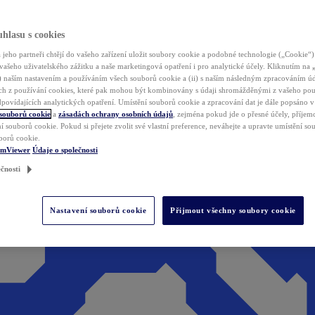
hlasu s cookies
jeho partneři chtějí do vašeho zařízení uložit soubory cookie a podobné technologie („Cookie“)
vašeho uživatelského zážitku a naše marketingová opatření i pro analytické účely. Kliknutím na
(i) naším nastavením a používáním všech souborů cookie a (ii) s naším následným zpracováním ú
h z používání cookies, které pak mohou být kombinovány s údaji shromážděnými z vašeho pou
povídajících analytických opatření. Umístění souborů cookie a zpracování dat je dále popsáno 
 souborů cookie
a
zásadách ochrany osobních údajů
, zejména pokud jde o přesné účely, příjemce
í souborů cookie. Pokud si přejete zvolit své vlastní preference, neváhejte a upravte umístění s
borů cookie.
amViewer
Údaje o společnosti
čnosti
Nastavení souborů cookie
Přijmout všechny soubory cookie