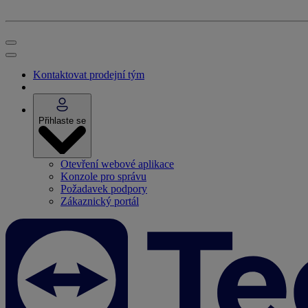
Kontaktovat prodejní tým
Přihlaste se
Otevření webové aplikace
Konzole pro správu
Požadavek podpory
Zákaznický portál