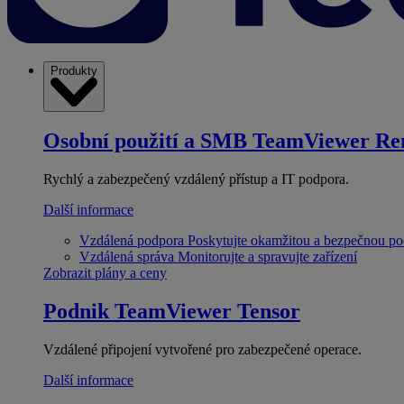
Produkty
Osobní použití a SMB
TeamViewer Re
Rychlý a zabezpečený vzdálený přístup a IT podpora.
Další informace
Vzdálená podpora
Poskytujte okamžitou a bezpečnou p
Vzdálená správa
Monitorujte a spravujte zařízení
Zobrazit plány a ceny
Podnik
TeamViewer Tensor
Vzdálené připojení vytvořené pro zabezpečené operace.
Další informace