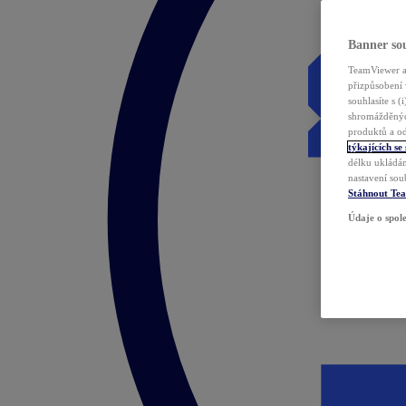
Banner sou
TeamViewer a 
přizpůsobení 
souhlasíte s 
shromážděnýc
produktů a od
týkajících se
délku ukládán
nastavení sou
Stáhnout Te
Údaje o spole