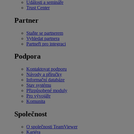
Události a semináře
Trust Center
Partner
Staňte se partnerem
Vyhledat partnera
Partneři pro integraci
Podpora
Kontaktovat podporu
Návody a příručky
Informační databáze
Stav systému
Přizpůsobené moduly
Pro vývojáře
Komunita
Společnost
O společnosti TeamViewer
Kariéra