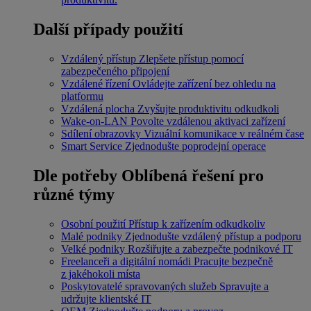
Další případy použití
Vzdálený přístup
Zlepšete přístup pomocí
zabezpečeného připojení
Vzdálené řízení
Ovládejte zařízení bez ohledu na
platformu
Vzdálená plocha
Zvyšujte produktivitu odkudkoli
Wake-on-LAN
Povolte vzdálenou aktivaci zařízení
Sdílení obrazovky
Vizuální komunikace v reálném čase
Smart Service
Zjednodušte poprodejní operace
Dle potřeby
Oblíbená řešení pro
různé týmy
Osobní použití
Přístup k zařízením odkudkoliv
Malé podniky
Zjednodušte vzdálený přístup a podporu
Velké podniky
Rozšiřujte a zabezpečte podnikové IT
Freelanceři a digitální nomádi
Pracujte bezpečně
z jakéhokoli místa
Poskytovatelé spravovaných služeb
Spravujte a
udržujte klientské IT