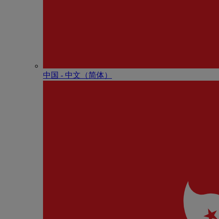
中国 - 中⽂（简体）