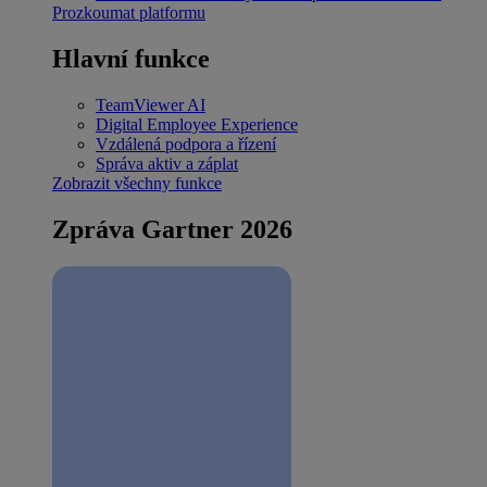
Prozkoumat platformu
Hlavní funkce
TeamViewer AI
Digital Employee Experience
Vzdálená podpora a řízení
Správa aktiv a záplat
Zobrazit všechny funkce
Zpráva Gartner 2026