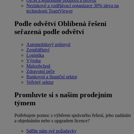
OEM
Zjednodušte podporu a provoz
Neziskové a vzdělávací organizace
30% sleva na
technologii TeamViewer
Podle odvětví
Oblíbená řešení
seřazená podle odvětví
Automobilový průmysl
Zemědělství
Logistika
Výroba
Maloobchod
Zdravotní péče
Bankovní a finanční sektor
Veřejný sektor
Promluvte si s naším prodejním
týmem
Potřebujete pomoc s výběrem správného řešení, jeho zadáním
a objednáním nebo s upgradem licence?
Sdělte nám své požadavky