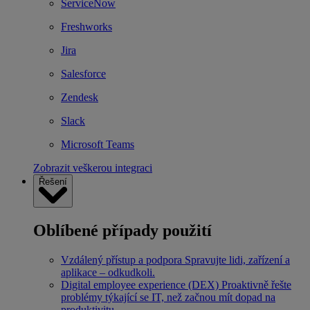
ServiceNow
Freshworks
Jira
Salesforce
Zendesk
Slack
Microsoft Teams
Zobrazit veškerou integraci
Řešení
Oblíbené případy použití
Vzdálený přístup a podpora
Spravujte lidi, zařízení a
aplikace – odkudkoli.
Digital employee experience (DEX)
Proaktivně řešte
problémy týkající se IT, než začnou mít dopad na
produktivitu.