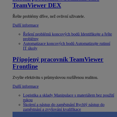
TeamViewer DEX
Řešte problémy dříve, než ovlivní uživatele.
Další informace
Řešení problémů koncových bodů
Identifikujte a řešte
problémy
Automatizace koncových bodů
Automatizujte rutinní
IT úkoly
Připojený pracovník
TeamViewer
Frontline
Zvyšte efektivitu s průmyslovou rozšířenou realitou.
Další informace
Logistika a sklady
Manipulace s materiálem bez použití
rukou
Školení a nástup do zaměstnání
Rychlý nástup do
zaměstnání a zvyšování kvalifikace