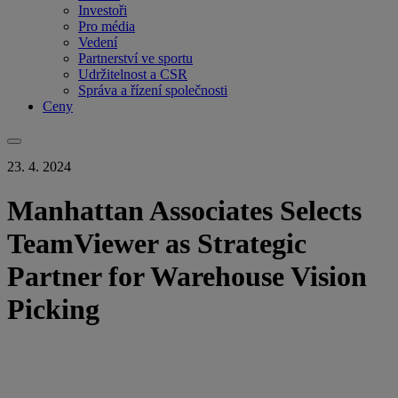
Investoři
Pro média
Vedení
Partnerství ve sportu
Udržitelnost a CSR
Správa a řízení společnosti
Ceny
23. 4. 2024
Manhattan Associates Selects
TeamViewer as Strategic
Partner for Warehouse Vision
Picking