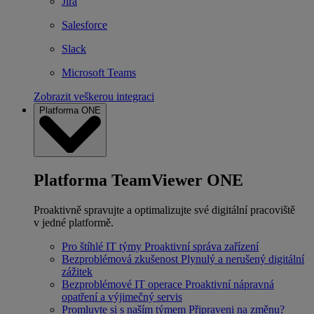
Jira
Salesforce
Slack
Microsoft Teams
Zobrazit veškerou integraci
Platforma ONE
Platforma TeamViewer ONE
Proaktivně spravujte a optimalizujte své digitální pracoviště
v jedné platformě.
Pro štíhlé IT týmy
Proaktivní správa zařízení
Bezproblémová zkušenost
Plynulý a nerušený digitální
zážitek
Bezproblémové IT operace
Proaktivní nápravná
opatření a výjimečný servis
Promluvte si s naším týmem
Připraveni na změnu?