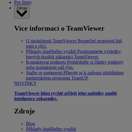
Pro firmy
Zdroje
Více informací o TeamViewer
O společnosti TeamViewer
Bezpečné propojení lidí,
míst a věcí.
Příklady úspěšného využití
Prozkoumejte výsledky,
kterých dosáhli zákazníci TeamViewer.
Kontaktovat podporu
Prohlédněte si články podpory
nebo kontaktujte náš tým.
Staňte se partnerem
Připojte se k našemu globálnímu
partnerskému programu TeamUP.
NOVINKY
TeamViewer hlásí rychlé přijetí jeho nabídky umělé
inteligence zákazníky.
Zdroje
Blog
Příklady úspěšného využití