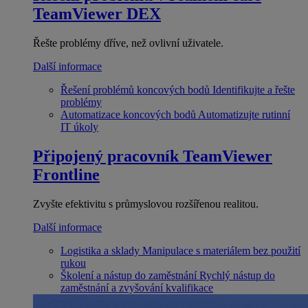
TeamViewer DEX
Řešte problémy dříve, než ovlivní uživatele.
Další informace
Řešení problémů koncových bodů
Identifikujte a řešte
problémy
Automatizace koncových bodů
Automatizujte rutinní
IT úkoly
Připojený pracovník
TeamViewer
Frontline
Zvyšte efektivitu s průmyslovou rozšířenou realitou.
Další informace
Logistika a sklady
Manipulace s materiálem bez použití
rukou
Školení a nástup do zaměstnání
Rychlý nástup do
zaměstnání a zvyšování kvalifikace