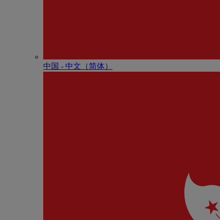
中国 - 中⽂（简体）