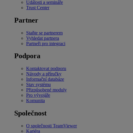
Události a semináře
Trust Center
Partner
Staňte se partnerem
Vyhledat partnera
Partneři pro integraci
Podpora
Kontaktovat podporu
Návody a příručky
Informační databáze
Stav systému
Přizpůsobené moduly
Pro vývojáře
Komunita
Společnost
O společnosti TeamViewer
Kariéra