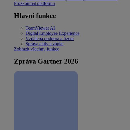
Prozkoumat platformu
Hlavní funkce
TeamViewer AI
Digital Employee Experience
Vzdálená podpora a řízení
Správa aktiv a záplat
Zobrazit všechny funkce
Zpráva Gartner 2026