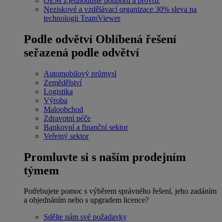
OEM
Zjednodušte podporu a provoz
Neziskové a vzdělávací organizace
30% sleva na
technologii TeamViewer
Podle odvětví
Oblíbená řešení
seřazená podle odvětví
Automobilový průmysl
Zemědělství
Logistika
Výroba
Maloobchod
Zdravotní péče
Bankovní a finanční sektor
Veřejný sektor
Promluvte si s naším prodejním
týmem
Potřebujete pomoc s výběrem správného řešení, jeho zadáním
a objednáním nebo s upgradem licence?
Sdělte nám své požadavky