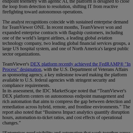
endpoint telemetry with agentic AI, the platform is designed to close
the loop from detection to resolution, shifting IT from reactive
firefighting toward autonomous operations.
The analyst recognitions coincide with sustained enterprise demand
for TeamViewer ONE. In recent months, TeamViewer won and
expanded enterprise contracts with flagship customers, including
one of the world’s largest airlines, a leading global aviation
technology company, two leading global financial services groups, a
large US hospital system, and one of North America's largest public
sector organizations.
TeamViewer's
DEX platform recently achieved the FedRAMP® "In
Process" designation
, with the U.S. Department of Veterans Affairs
as sponsoring agency, a key milestone toward making the platform
available to U.S. federal agencies with stringent security and
compliance requirements.
In its assessment, the IDC MarketScape noted that “TeamViewer's
DEX platform centers on autonomous endpoint management and
rich automation that aims to compress the gap between detection and
remediation across hybrid, remote, and frontline environments.” The
report also noted that “Business Impact analytics quantify disruption
hours, automation-to-ticket ratios, and cost effects of operational
changes.”
“Enterprises need visibility and automation that work together across