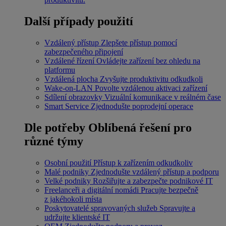
Další případy použití
Vzdálený přístup
Zlepšete přístup pomocí
zabezpečeného připojení
Vzdálené řízení
Ovládejte zařízení bez ohledu na
platformu
Vzdálená plocha
Zvyšujte produktivitu odkudkoli
Wake-on-LAN
Povolte vzdálenou aktivaci zařízení
Sdílení obrazovky
Vizuální komunikace v reálném čase
Smart Service
Zjednodušte poprodejní operace
Dle potřeby
Oblíbená řešení pro
různé týmy
Osobní použití
Přístup k zařízením odkudkoliv
Malé podniky
Zjednodušte vzdálený přístup a podporu
Velké podniky
Rozšiřujte a zabezpečte podnikové IT
Freelanceři a digitální nomádi
Pracujte bezpečně
z jakéhokoli místa
Poskytovatelé spravovaných služeb
Spravujte a
udržujte klientské IT