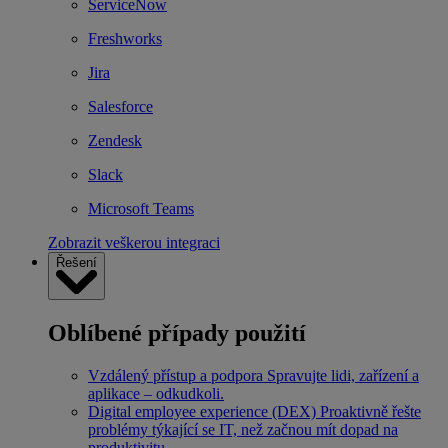
ServiceNow
Freshworks
Jira
Salesforce
Zendesk
Slack
Microsoft Teams
Zobrazit veškerou integraci
Řešení
Oblíbené případy použití
Vzdálený přístup a podpora
Spravujte lidi, zařízení a
aplikace – odkudkoli.
Digital employee experience (DEX)
Proaktivně řešte
problémy týkající se IT, než začnou mít dopad na
produktivitu.