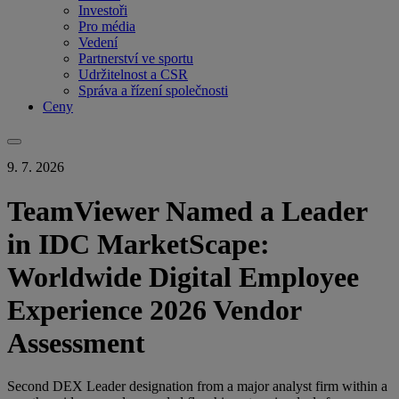
Investoři
Pro média
Vedení
Partnerství ve sportu
Udržitelnost a CSR
Správa a řízení společnosti
Ceny
9. 7. 2026
TeamViewer Named a Leader
in IDC MarketScape:
Worldwide Digital Employee
Experience 2026 Vendor
Assessment
Second DEX Leader designation from a major analyst firm within a