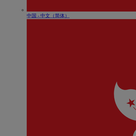
中国 - 中⽂（简体）