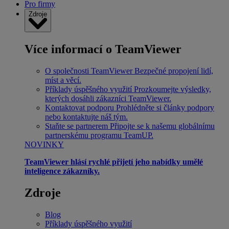
Pro firmy
Zdroje
Více informací o TeamViewer
O společnosti TeamViewer
Bezpečné propojení lidí,
míst a věcí.
Příklady úspěšného využití
Prozkoumejte výsledky,
kterých dosáhli zákazníci TeamViewer.
Kontaktovat podporu
Prohlédněte si články podpory
nebo kontaktujte náš tým.
Staňte se partnerem
Připojte se k našemu globálnímu
partnerskému programu TeamUP.
NOVINKY
TeamViewer hlásí rychlé přijetí jeho nabídky umělé
inteligence zákazníky.
Zdroje
Blog
Příklady úspěšného využití