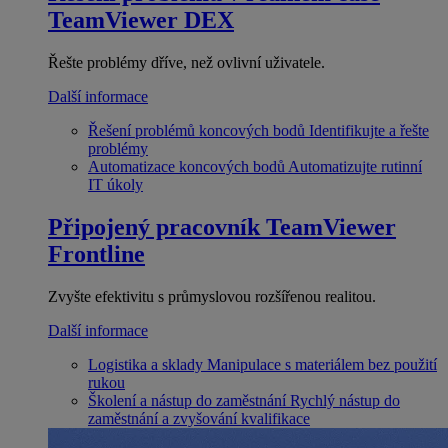
TeamViewer DEX
Řešte problémy dříve, než ovlivní uživatele.
Další informace
Řešení problémů koncových bodů
Identifikujte a řešte
problémy
Automatizace koncových bodů
Automatizujte rutinní
IT úkoly
Připojený pracovník
TeamViewer
Frontline
Zvyšte efektivitu s průmyslovou rozšířenou realitou.
Další informace
Logistika a sklady
Manipulace s materiálem bez použití
rukou
Školení a nástup do zaměstnání
Rychlý nástup do
zaměstnání a zvyšování kvalifikace