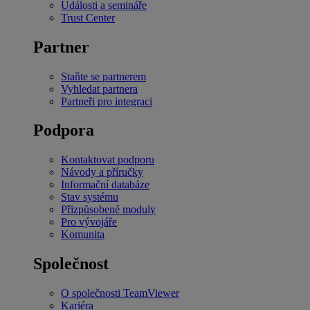
Události a semináře
Trust Center
Partner
Staňte se partnerem
Vyhledat partnera
Partneři pro integraci
Podpora
Kontaktovat podporu
Návody a příručky
Informační databáze
Stav systému
Přizpůsobené moduly
Pro vývojáře
Komunita
Společnost
O společnosti TeamViewer
Kariéra