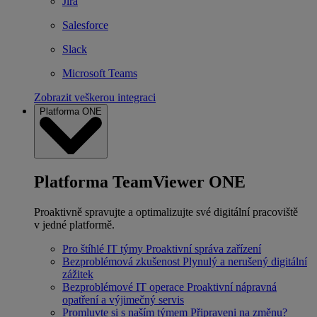
Jira
Salesforce
Slack
Microsoft Teams
Zobrazit veškerou integraci
Platforma ONE
Platforma TeamViewer ONE
Proaktivně spravujte a optimalizujte své digitální pracoviště
v jedné platformě.
Pro štíhlé IT týmy
Proaktivní správa zařízení
Bezproblémová zkušenost
Plynulý a nerušený digitální
zážitek
Bezproblémové IT operace
Proaktivní nápravná
opatření a výjimečný servis
Promluvte si s naším týmem
Připraveni na změnu?