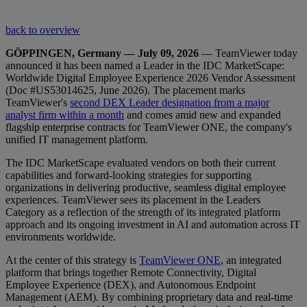
back to overview
GÖPPINGEN, Germany — July 09, 2026
— TeamViewer today
announced it has been named a Leader in the IDC MarketScape:
Worldwide Digital Employee Experience 2026 Vendor Assessment
(Doc #US53014625, June 2026). The placement marks
TeamViewer's
second DEX Leader designation from a major
analyst firm within a month
and comes amid new and expanded
flagship enterprise contracts for TeamViewer ONE, the company's
unified IT management platform.
The IDC MarketScape evaluated vendors on both their current
capabilities and forward-looking strategies for supporting
organizations in delivering productive, seamless digital employee
experiences. TeamViewer sees its placement in the Leaders
Category as a reflection of the strength of its integrated platform
approach and its ongoing investment in AI and automation across IT
environments worldwide.
At the center of this strategy is
TeamViewer ONE
, an integrated
platform that brings together Remote Connectivity, Digital
Employee Experience (DEX), and Autonomous Endpoint
Management (AEM). By combining proprietary data and real-time