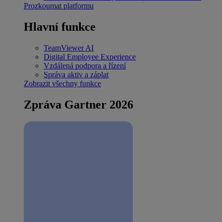
Prozkoumat platformu
Hlavní funkce
TeamViewer AI
Digital Employee Experience
Vzdálená podpora a řízení
Správa aktiv a záplat
Zobrazit všechny funkce
Zpráva Gartner 2026