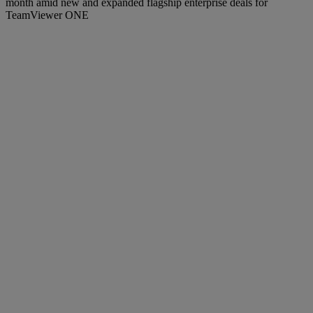
month amid new and expanded flagship enterprise deals for
TeamViewer ONE