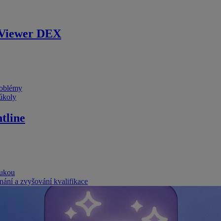
Viewer DEX
problémy
 úkoly
tline
rukou
nání a zvyšování kvalifikace