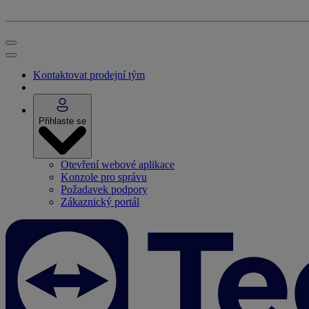
Kontaktovat prodejní tým
Přihlaste se
Otevření webové aplikace
Konzole pro správu
Požadavek podpory
Zákaznický portál