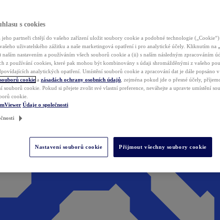
hlasu s cookies
jeho partneři chtějí do vašeho zařízení uložit soubory cookie a podobné technologie („Cookie“)
vašeho uživatelského zážitku a naše marketingová opatření i pro analytické účely. Kliknutím na
(i) naším nastavením a používáním všech souborů cookie a (ii) s naším následným zpracováním ú
h z používání cookies, které pak mohou být kombinovány s údaji shromážděnými z vašeho pou
povídajících analytických opatření. Umístění souborů cookie a zpracování dat je dále popsáno 
 souborů cookie
a
zásadách ochrany osobních údajů
, zejména pokud jde o přesné účely, příjemce
í souborů cookie. Pokud si přejete zvolit své vlastní preference, neváhejte a upravte umístění s
borů cookie.
amViewer
Údaje o společnosti
čnosti
Nastavení souborů cookie
Přijmout všechny soubory cookie