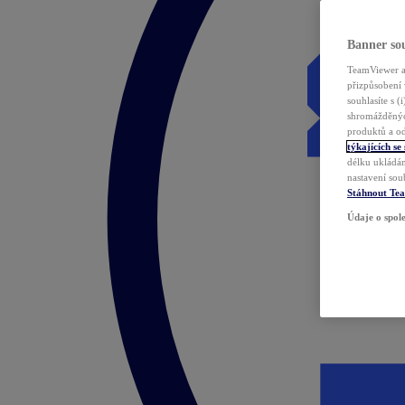
Banner sou
TeamViewer a 
přizpůsobení 
souhlasíte s 
shromážděnýc
produktů a od
týkajících se
délku ukládán
nastavení sou
Stáhnout Te
Údaje o spole