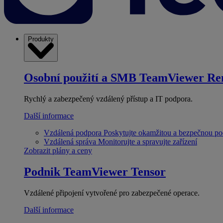
Produkty
Osobní použití a SMB
TeamViewer Re
Rychlý a zabezpečený vzdálený přístup a IT podpora.
Další informace
Vzdálená podpora
Poskytujte okamžitou a bezpečnou p
Vzdálená správa
Monitorujte a spravujte zařízení
Zobrazit plány a ceny
Podnik
TeamViewer Tensor
Vzdálené připojení vytvořené pro zabezpečené operace.
Další informace