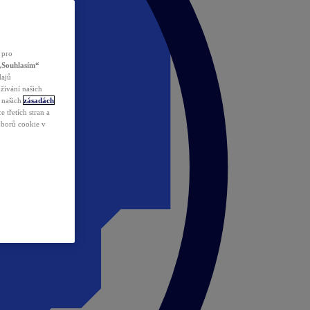
 pro
„Souhlasím“
dajů
žívání našich
v našich
zásadách
 třetích stran a
ouborů cookie v