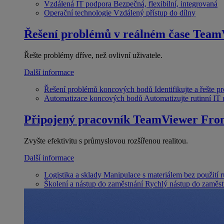
Vzdálená IT podpora
Bezpečná, flexibilní, integrovaná
Operační technologie
Vzdálený přístup do dílny
Řešení problémů v reálném čase
Team
Řešte problémy dříve, než ovlivní uživatele.
Další informace
Řešení problémů koncových bodů
Identifikujte a řešte 
Automatizace koncových bodů
Automatizujte rutinní IT
Připojený pracovník
TeamViewer Fron
Zvyšte efektivitu s průmyslovou rozšířenou realitou.
Další informace
Logistika a sklady
Manipulace s materiálem bez použití 
Školení a nástup do zaměstnání
Rychlý nástup do zaměst