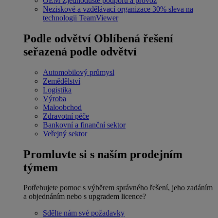
OEM
Zjednodušte podporu a provoz
Neziskové a vzdělávací organizace
30% sleva na
technologii TeamViewer
Podle odvětví
Oblíbená řešení
seřazená podle odvětví
Automobilový průmysl
Zemědělství
Logistika
Výroba
Maloobchod
Zdravotní péče
Bankovní a finanční sektor
Veřejný sektor
Promluvte si s naším prodejním
týmem
Potřebujete pomoc s výběrem správného řešení, jeho zadáním
a objednáním nebo s upgradem licence?
Sdělte nám své požadavky