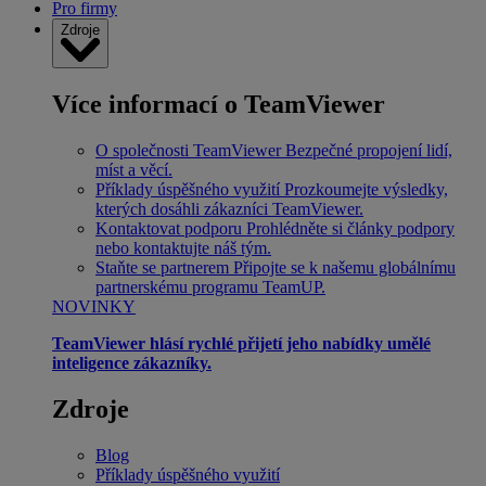
Pro firmy
Zdroje
Více informací o TeamViewer
O společnosti TeamViewer
Bezpečné propojení lidí,
míst a věcí.
Příklady úspěšného využití
Prozkoumejte výsledky,
kterých dosáhli zákazníci TeamViewer.
Kontaktovat podporu
Prohlédněte si články podpory
nebo kontaktujte náš tým.
Staňte se partnerem
Připojte se k našemu globálnímu
partnerskému programu TeamUP.
NOVINKY
TeamViewer hlásí rychlé přijetí jeho nabídky umělé
inteligence zákazníky.
Zdroje
Blog
Příklady úspěšného využití