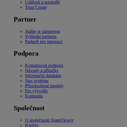
Události a semináře
Trust Center
Partner
Staňte se partnerem
Vyhledat partnera
Partneři pro integraci
Podpora
Kontaktovat podporu
Návody a příručky
Informační databáze
Stav systému
Přizpůsobené moduly
Pro vývojáře
Komunita
Společnost
O společnosti TeamViewer
Kariéra