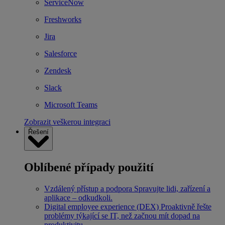
ServiceNow
Freshworks
Jira
Salesforce
Zendesk
Slack
Microsoft Teams
Zobrazit veškerou integraci
Řešení
Oblíbené případy použití
Vzdálený přístup a podpora
Spravujte lidi, zařízení a
aplikace – odkudkoli.
Digital employee experience (DEX)
Proaktivně řešte
problémy týkající se IT, než začnou mít dopad na
produktivitu.