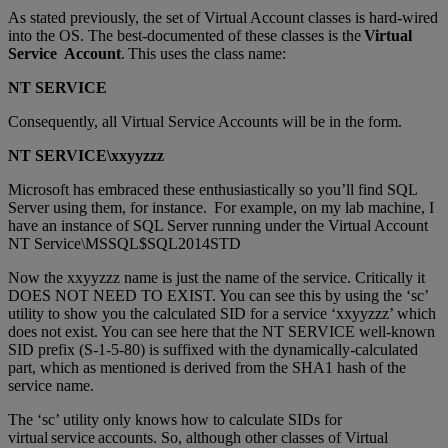
As stated previously, the set of Virtual Account classes is hard-wired
into the OS. The best-documented of these classes is the
Virtual
Service Account
. This uses the class name:
NT SERVICE
Consequently, all Virtual Service Accounts will be in the form.
NT SERVICE\xxyyzzz
Microsoft has embraced these enthusiastically so you’ll find SQL
Server using them, for instance. For example, on my lab machine, I
have an instance of SQL Server running under the Virtual Account
NT Service\MSSQL$SQL2014STD
Now the xxyyzzz name is just the name of the service. Critically it
DOES NOT NEED TO EXIST. You can see this by using the ‘sc’
utility to show you the calculated SID for a service ‘xxyyzzz’ which
does not exist. You can see here that the NT SERVICE well-known
SID prefix (S-1-5-80) is suffixed with the dynamically-calculated
part, which as mentioned is derived from the SHA1 hash of the
service name.
The ‘sc’ utility only knows how to calculate SIDs for
virtual service accounts. So, although other classes of Virtual