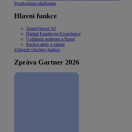
Prozkoumat platformu
Hlavní funkce
TeamViewer AI
Digital Employee Experience
Vzdálená podpora a řízení
Správa aktiv a záplat
Zobrazit všechny funkce
Zpráva Gartner 2026