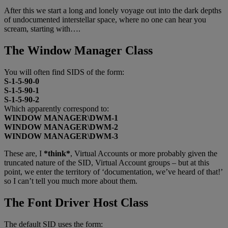
After this we start a long and lonely voyage out into the dark depths
of undocumented interstellar space, where no one can hear you
scream, starting with….
The Window Manager Class
You will often find SIDS of the form:
S-1-5-90-0
S-1-5-90-1
S-1-5-90-2
Which apparently correspond to:
WINDOW MANAGER\DWM-1
WINDOW MANAGER\DWM-2
WINDOW MANAGER\DWM-3
These are, I
*think*
, Virtual Accounts or more probably given the
truncated nature of the SID, Virtual Account groups – but at this
point, we enter the territory of ‘documentation, we’ve heard of that!’
so I can’t tell you much more about them.
The Font Driver Host Class
The default SID uses the form: