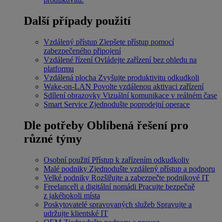
Další případy použití
Vzdálený přístup
Zlepšete přístup pomocí
zabezpečeného připojení
Vzdálené řízení
Ovládejte zařízení bez ohledu na
platformu
Vzdálená plocha
Zvyšujte produktivitu odkudkoli
Wake-on-LAN
Povolte vzdálenou aktivaci zařízení
Sdílení obrazovky
Vizuální komunikace v reálném čase
Smart Service
Zjednodušte poprodejní operace
Dle potřeby
Oblíbená řešení pro
různé týmy
Osobní použití
Přístup k zařízením odkudkoliv
Malé podniky
Zjednodušte vzdálený přístup a podporu
Velké podniky
Rozšiřujte a zabezpečte podnikové IT
Freelanceři a digitální nomádi
Pracujte bezpečně
z jakéhokoli místa
Poskytovatelé spravovaných služeb
Spravujte a
udržujte klientské IT