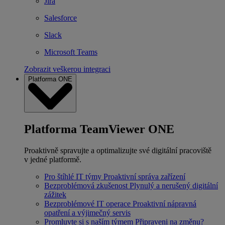
Jira
Salesforce
Slack
Microsoft Teams
Zobrazit veškerou integraci
Platforma ONE
Platforma TeamViewer ONE
Proaktivně spravujte a optimalizujte své digitální pracoviště
v jedné platformě.
Pro štíhlé IT týmy
Proaktivní správa zařízení
Bezproblémová zkušenost
Plynulý a nerušený digitální
zážitek
Bezproblémové IT operace
Proaktivní nápravná
opatření a výjimečný servis
Promluvte si s naším týmem
Připraveni na změnu?