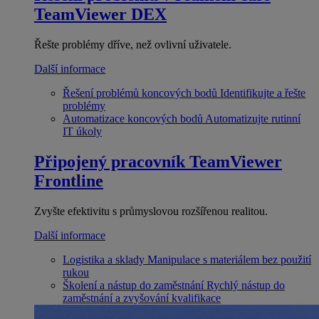
TeamViewer DEX
Řešte problémy dříve, než ovlivní uživatele.
Další informace
Řešení problémů koncových bodů
Identifikujte a řešte
problémy
Automatizace koncových bodů
Automatizujte rutinní
IT úkoly
Připojený pracovník
TeamViewer
Frontline
Zvyšte efektivitu s průmyslovou rozšířenou realitou.
Další informace
Logistika a sklady
Manipulace s materiálem bez použití
rukou
Školení a nástup do zaměstnání
Rychlý nástup do
zaměstnání a zvyšování kvalifikace