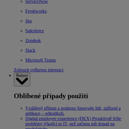
ServiceNow
Freshworks
Jira
Salesforce
Zendesk
Slack
Microsoft Teams
Zobrazit veškerou integraci
Řešení
Oblíbené případy použití
Vzdálený přístup a podpora
Spravujte lidi, zařízení a
aplikace – odkudkoli.
Digital employee experience (DEX)
Proaktivně řešte
problémy týkající se IT, než začnou mít dopad na
produktivitu.