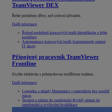
TeamViewer DEX
Řešte problémy dříve, než ovlivní uživatele.
Další informace
Řešení problémů koncových bodů
Identifikujte a řešte
problémy
Automatizace koncových bodů
Automatizujte rutinní
IT úkoly
Připojený pracovník
TeamViewer
Frontline
Zvyšte efektivitu s průmyslovou rozšířenou realitou.
Další informace
Logistika a sklady
Manipulace s materiálem bez použití
rukou
Školení a nástup do zaměstnání
Rychlý nástup do
zaměstnání a zvyšování kvalifikace