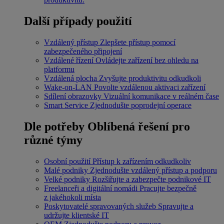
Další případy použití
Vzdálený přístup
Zlepšete přístup pomocí
zabezpečeného připojení
Vzdálené řízení
Ovládejte zařízení bez ohledu na
platformu
Vzdálená plocha
Zvyšujte produktivitu odkudkoli
Wake-on-LAN
Povolte vzdálenou aktivaci zařízení
Sdílení obrazovky
Vizuální komunikace v reálném čase
Smart Service
Zjednodušte poprodejní operace
Dle potřeby
Oblíbená řešení pro
různé týmy
Osobní použití
Přístup k zařízením odkudkoliv
Malé podniky
Zjednodušte vzdálený přístup a podporu
Velké podniky
Rozšiřujte a zabezpečte podnikové IT
Freelanceři a digitální nomádi
Pracujte bezpečně
z jakéhokoli místa
Poskytovatelé spravovaných služeb
Spravujte a
udržujte klientské IT