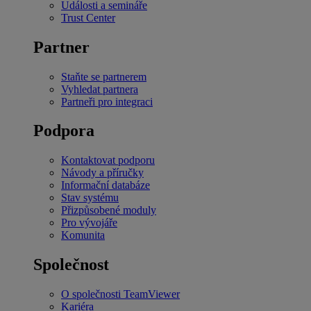
Události a semináře
Trust Center
Partner
Staňte se partnerem
Vyhledat partnera
Partneři pro integraci
Podpora
Kontaktovat podporu
Návody a příručky
Informační databáze
Stav systému
Přizpůsobené moduly
Pro vývojáře
Komunita
Společnost
O společnosti TeamViewer
Kariéra