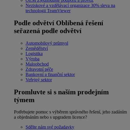
OEM
Zjednodušte podporu a provoz
Neziskové a vzdělávací organizace
30% sleva na
technologii TeamViewer
Podle odvětví
Oblíbená řešení
seřazená podle odvětví
Automobilový průmysl
Zemědělství
Logistika
Výroba
Maloobchod
Zdravotní péče
Bankovní a finanční sektor
Veřejný sektor
Promluvte si s naším prodejním
týmem
Potřebujete pomoc s výběrem správného řešení, jeho zadáním
a objednáním nebo s upgradem licence?
Sdělte nám své požadavky