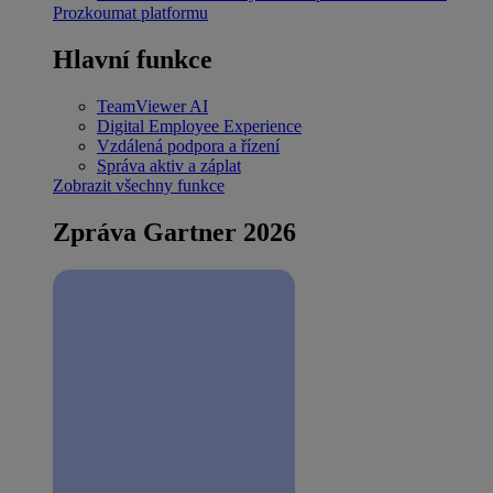
Prozkoumat platformu
Hlavní funkce
TeamViewer AI
Digital Employee Experience
Vzdálená podpora a řízení
Správa aktiv a záplat
Zobrazit všechny funkce
Zpráva Gartner 2026