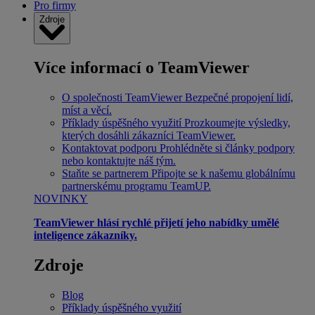
Pro firmy
Zdroje
Více informací o TeamViewer
O společnosti TeamViewer
Bezpečné propojení lidí,
míst a věcí.
Příklady úspěšného využití
Prozkoumejte výsledky,
kterých dosáhli zákazníci TeamViewer.
Kontaktovat podporu
Prohlédněte si články podpory
nebo kontaktujte náš tým.
Staňte se partnerem
Připojte se k našemu globálnímu
partnerskému programu TeamUP.
NOVINKY
TeamViewer hlásí rychlé přijetí jeho nabídky umělé
inteligence zákazníky.
Zdroje
Blog
Příklady úspěšného využití