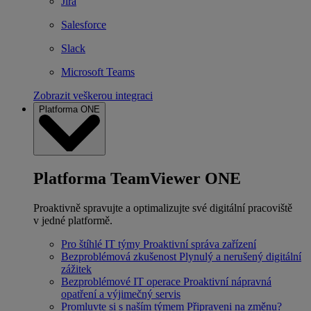
Jira
Salesforce
Slack
Microsoft Teams
Zobrazit veškerou integraci
Platforma ONE
Platforma TeamViewer ONE
Proaktivně spravujte a optimalizujte své digitální pracoviště
v jedné platformě.
Pro štíhlé IT týmy
Proaktivní správa zařízení
Bezproblémová zkušenost
Plynulý a nerušený digitální
zážitek
Bezproblémové IT operace
Proaktivní nápravná
opatření a výjimečný servis
Promluvte si s naším týmem
Připraveni na změnu?