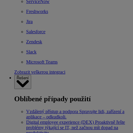
ServiceNow
Freshworks
Jira
Salesforce
Zendesk
Slack
Microsoft Teams
Zobrazit veškerou integraci
Řešení
Oblíbené případy použití
Vzdálený přístup a podpora
Spravujte lidi, zařízení a
aplikace – odkudkoli.
Digital employee experience (DEX)
Proaktivně řešte
problémy týkající se IT, než začnou mít dopad na
produktivitu.