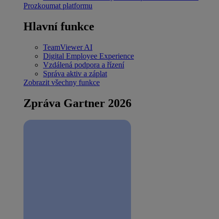
Prozkoumat platformu
Hlavní funkce
TeamViewer AI
Digital Employee Experience
Vzdálená podpora a řízení
Správa aktiv a záplat
Zobrazit všechny funkce
Zpráva Gartner 2026