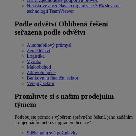
OEM
Zjednodušte podporu a provoz
Neziskové a vzdělávací organizace
30% sleva na
technologii TeamViewer
Podle odvětví
Oblíbená řešení
seřazená podle odvětví
Automobilový průmysl
Zemědělství
Logistika
Výroba
Maloobchod
Zdravotní péče
Bankovní a finanční sektor
Veřejný sektor
Promluvte si s naším prodejním
týmem
Potřebujete pomoc s výběrem správného řešení, jeho zadáním
a objednáním nebo s upgradem licence?
Sdělte nám své požadavky