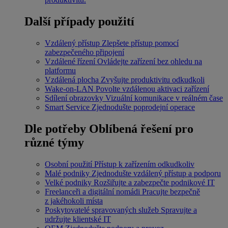
Další případy použití
Vzdálený přístup
Zlepšete přístup pomocí
zabezpečeného připojení
Vzdálené řízení
Ovládejte zařízení bez ohledu na
platformu
Vzdálená plocha
Zvyšujte produktivitu odkudkoli
Wake-on-LAN
Povolte vzdálenou aktivaci zařízení
Sdílení obrazovky
Vizuální komunikace v reálném čase
Smart Service
Zjednodušte poprodejní operace
Dle potřeby
Oblíbená řešení pro
různé týmy
Osobní použití
Přístup k zařízením odkudkoliv
Malé podniky
Zjednodušte vzdálený přístup a podporu
Velké podniky
Rozšiřujte a zabezpečte podnikové IT
Freelanceři a digitální nomádi
Pracujte bezpečně
z jakéhokoli místa
Poskytovatelé spravovaných služeb
Spravujte a
udržujte klientské IT