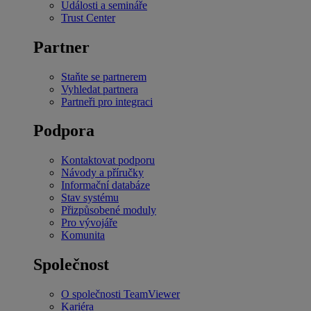
Události a semináře
Trust Center
Partner
Staňte se partnerem
Vyhledat partnera
Partneři pro integraci
Podpora
Kontaktovat podporu
Návody a příručky
Informační databáze
Stav systému
Přizpůsobené moduly
Pro vývojáře
Komunita
Společnost
O společnosti TeamViewer
Kariéra