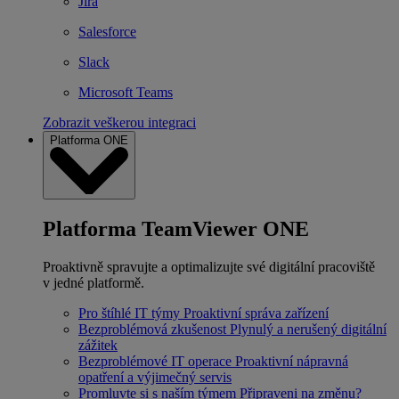
Jira
Salesforce
Slack
Microsoft Teams
Zobrazit veškerou integraci
Platforma ONE
Platforma TeamViewer ONE
Proaktivně spravujte a optimalizujte své digitální pracoviště
v jedné platformě.
Pro štíhlé IT týmy
Proaktivní správa zařízení
Bezproblémová zkušenost
Plynulý a nerušený digitální
zážitek
Bezproblémové IT operace
Proaktivní nápravná
opatření a výjimečný servis
Promluvte si s naším týmem
Připraveni na změnu?