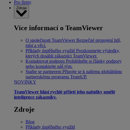
Pro firmy
Zdroje
Více informací o TeamViewer
O společnosti TeamViewer
Bezpečné propojení lidí,
míst a věcí.
Příklady úspěšného využití
Prozkoumejte výsledky,
kterých dosáhli zákazníci TeamViewer.
Kontaktovat podporu
Prohlédněte si články podpory
nebo kontaktujte náš tým.
Staňte se partnerem
Připojte se k našemu globálnímu
partnerskému programu TeamUP.
NOVINKY
TeamViewer hlásí rychlé přijetí jeho nabídky umělé
inteligence zákazníky.
Zdroje
Blog
Příklady úspěšného využití