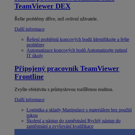
TeamViewer DEX
Řešte problémy dříve, než ovlivní uživatele.
Další informace
Řešení problémů koncových bodů
Identifikujte a řešte
problémy
Automatizace koncových bodů
Automatizujte rutinní
IT úkoly
Připojený pracovník
TeamViewer
Frontline
Zvyšte efektivitu s průmyslovou rozšířenou realitou.
Další informace
Logistika a sklady
Manipulace s materiálem bez použití
rukou
Školení a nástup do zaměstnání
Rychlý nástup do
zaměstnání a zvyšování kvalifikace