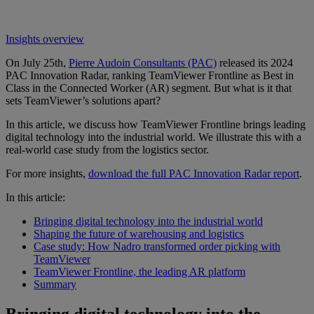
Insights overview
On July 25th,
Pierre Audoin Consultants (PAC)
released its 2024
PAC Innovation Radar, ranking TeamViewer Frontline as Best in
Class in the Connected Worker (AR) segment. But what is it that
sets TeamViewer’s solutions apart?
In this article, we discuss how TeamViewer Frontline brings leading
digital technology into the industrial world. We illustrate this with a
real-world case study from the logistics sector.
For more insights,
download the full PAC Innovation Radar report
.
In this article:
Bringing digital technology into the industrial world
Shaping the future of warehousing and logistics
Case study: How Nadro transformed order picking with
TeamViewer
TeamViewer Frontline, the leading AR platform
Summary
Bringing digital technology into the