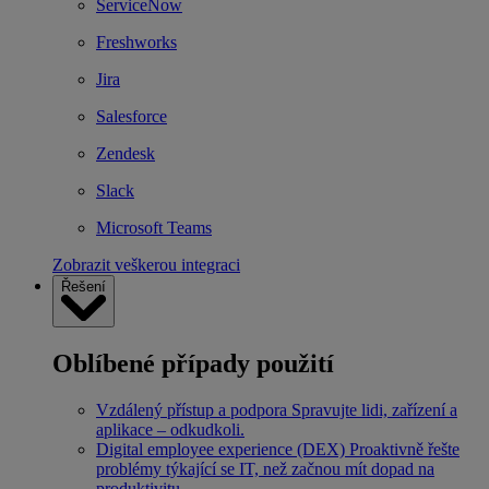
ServiceNow
Freshworks
Jira
Salesforce
Zendesk
Slack
Microsoft Teams
Zobrazit veškerou integraci
Řešení
Oblíbené případy použití
Vzdálený přístup a podpora
Spravujte lidi, zařízení a
aplikace – odkudkoli.
Digital employee experience (DEX)
Proaktivně řešte
problémy týkající se IT, než začnou mít dopad na
produktivitu.