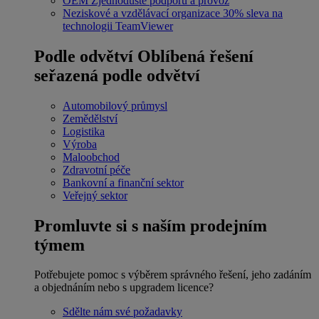
OEM
Zjednodušte podporu a provoz
Neziskové a vzdělávací organizace
30% sleva na
technologii TeamViewer
Podle odvětví
Oblíbená řešení
seřazená podle odvětví
Automobilový průmysl
Zemědělství
Logistika
Výroba
Maloobchod
Zdravotní péče
Bankovní a finanční sektor
Veřejný sektor
Promluvte si s naším prodejním
týmem
Potřebujete pomoc s výběrem správného řešení, jeho zadáním
a objednáním nebo s upgradem licence?
Sdělte nám své požadavky