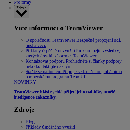
Pro firmy
Zdroje
Více informací o TeamViewer
O společnosti TeamViewer
Bezpečné propojení lidí,
míst a věcí.
Příklady úspěšného využití
Prozkoumejte výsledky,
kterých dosáhli zákazníci TeamViewer.
Kontaktovat podporu
Prohlédněte si články podpory
nebo kontaktujte náš tým.
Staňte se partnerem
Připojte se k našemu globálnímu
partnerskému programu TeamUP.
NOVINKY
TeamViewer hlásí rychlé přijetí jeho nabídky umělé
inteligence zákazníky.
Zdroje
Blog
Příklady úspěšného využití