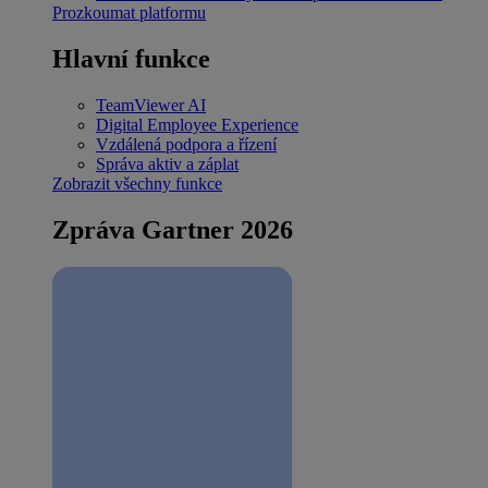
Prozkoumat platformu
Hlavní funkce
TeamViewer AI
Digital Employee Experience
Vzdálená podpora a řízení
Správa aktiv a záplat
Zobrazit všechny funkce
Zpráva Gartner 2026