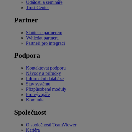
Události a semináře
Trust Center
Partner
Staňte se partnerem
Vyhledat partnera
Partneři pro integraci
Podpora
Kontaktovat podporu
Návody a příručky
Informační databáze
Stav systému
Přizpůsobené moduly
Pro vývojáře
Komunita
Společnost
O společnosti TeamViewer
Kariéra