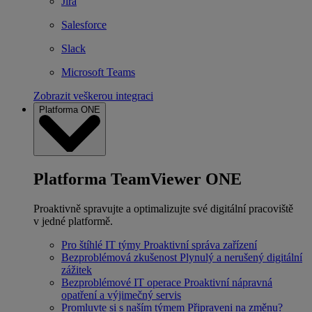
Jira
Salesforce
Slack
Microsoft Teams
Zobrazit veškerou integraci
Platforma ONE
Platforma TeamViewer ONE
Proaktivně spravujte a optimalizujte své digitální pracoviště
v jedné platformě.
Pro štíhlé IT týmy
Proaktivní správa zařízení
Bezproblémová zkušenost
Plynulý a nerušený digitální
zážitek
Bezproblémové IT operace
Proaktivní nápravná
opatření a výjimečný servis
Promluvte si s naším týmem
Připraveni na změnu?