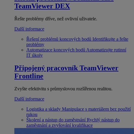
TeamViewer DEX
Řešte problémy dříve, než ovlivní uživatele.
Další informace
Řešení problémů koncových bodů
Identifikujte a řešte
problémy
Automatizace koncových bodů
Automatizujte rutinní
IT úkoly
Připojený pracovník
TeamViewer
Frontline
Zvyšte efektivitu s průmyslovou rozšířenou realitou.
Další informace
Logistika a sklady
Manipulace s materiálem bez použití
rukou
Školení a nástup do zaměstnání
Rychlý nástup do
zaměstnání a zvyšování kvalifikace