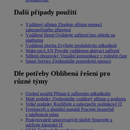
Další případy použití
Vzdálený přístup
Zlepšete přístup pomocí
zabezpečeného připojení
Vzdálené řízení
Ovládejte zařízení bez ohledu na
platformu
Vzdálená plocha
Zvyšujte produktivitu odkudkoli
Wake-on-LAN
Povolte vzdálenou aktivaci zařízení
Sdílení obrazovky
Vizuální komunikace v reálném čase
Smart Service
Zjednodušte poprodejní operace
Dle potřeby
Oblíbená řešení pro
různé týmy
Osobní použití
Přístup k zařízením odkudkoliv
Malé podniky
Zjednodušte vzdálený přístup a podporu
Velké podniky
Rozšiřujte a zabezpečte podnikové IT
Freelanceři a digitální nomádi
Pracujte bezpečně
z jakéhokoli místa
Poskytovatelé spravovaných služeb
Spravujte a
udržujte klientské IT