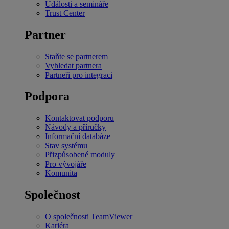
Události a semináře
Trust Center
Partner
Staňte se partnerem
Vyhledat partnera
Partneři pro integraci
Podpora
Kontaktovat podporu
Návody a příručky
Informační databáze
Stav systému
Přizpůsobené moduly
Pro vývojáře
Komunita
Společnost
O společnosti TeamViewer
Kariéra