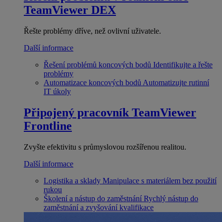
TeamViewer DEX
Řešte problémy dříve, než ovlivní uživatele.
Další informace
Řešení problémů koncových bodů
Identifikujte a řešte
problémy
Automatizace koncových bodů
Automatizujte rutinní
IT úkoly
Připojený pracovník
TeamViewer
Frontline
Zvyšte efektivitu s průmyslovou rozšířenou realitou.
Další informace
Logistika a sklady
Manipulace s materiálem bez použití
rukou
Školení a nástup do zaměstnání
Rychlý nástup do
zaměstnání a zvyšování kvalifikace