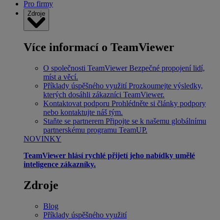
Pro firmy
Zdroje
Více informací o TeamViewer
O společnosti TeamViewer
Bezpečné propojení lidí,
míst a věcí.
Příklady úspěšného využití
Prozkoumejte výsledky,
kterých dosáhli zákazníci TeamViewer.
Kontaktovat podporu
Prohlédněte si články podpory
nebo kontaktujte náš tým.
Staňte se partnerem
Připojte se k našemu globálnímu
partnerskému programu TeamUP.
NOVINKY
TeamViewer hlásí rychlé přijetí jeho nabídky umělé
inteligence zákazníky.
Zdroje
Blog
Příklady úspěšného využití