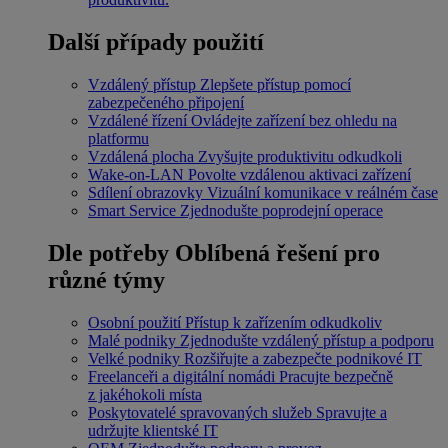
Další případy použití
Vzdálený přístup
Zlepšete přístup pomocí
zabezpečeného připojení
Vzdálené řízení
Ovládejte zařízení bez ohledu na
platformu
Vzdálená plocha
Zvyšujte produktivitu odkudkoli
Wake-on-LAN
Povolte vzdálenou aktivaci zařízení
Sdílení obrazovky
Vizuální komunikace v reálném čase
Smart Service
Zjednodušte poprodejní operace
Dle potřeby
Oblíbená řešení pro
různé týmy
Osobní použití
Přístup k zařízením odkudkoliv
Malé podniky
Zjednodušte vzdálený přístup a podporu
Velké podniky
Rozšiřujte a zabezpečte podnikové IT
Freelanceři a digitální nomádi
Pracujte bezpečně
z jakéhokoli místa
Poskytovatelé spravovaných služeb
Spravujte a
udržujte klientské IT