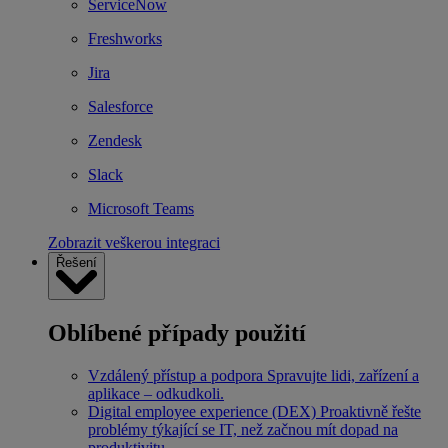
ServiceNow
Freshworks
Jira
Salesforce
Zendesk
Slack
Microsoft Teams
Zobrazit veškerou integraci
Řešení
Oblíbené případy použití
Vzdálený přístup a podpora
Spravujte lidi, zařízení a
aplikace – odkudkoli.
Digital employee experience (DEX)
Proaktivně řešte
problémy týkající se IT, než začnou mít dopad na
produktivitu.