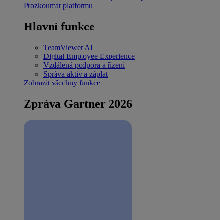
Prozkoumat platformu
Hlavní funkce
TeamViewer AI
Digital Employee Experience
Vzdálená podpora a řízení
Správa aktiv a záplat
Zobrazit všechny funkce
Zpráva Gartner 2026