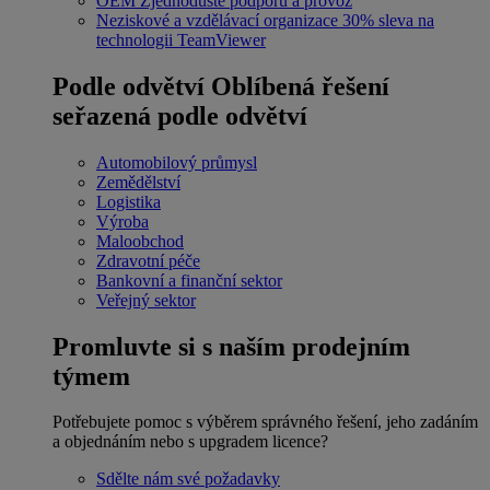
OEM
Zjednodušte podporu a provoz
Neziskové a vzdělávací organizace
30% sleva na
technologii TeamViewer
Podle odvětví
Oblíbená řešení
seřazená podle odvětví
Automobilový průmysl
Zemědělství
Logistika
Výroba
Maloobchod
Zdravotní péče
Bankovní a finanční sektor
Veřejný sektor
Promluvte si s naším prodejním
týmem
Potřebujete pomoc s výběrem správného řešení, jeho zadáním
a objednáním nebo s upgradem licence?
Sdělte nám své požadavky