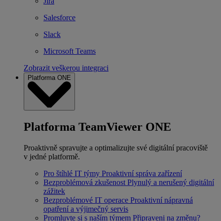
Jira
Salesforce
Slack
Microsoft Teams
Zobrazit veškerou integraci
Platforma ONE
Platforma TeamViewer ONE
Proaktivně spravujte a optimalizujte své digitální pracoviště
v jedné platformě.
Pro štíhlé IT týmy
Proaktivní správa zařízení
Bezproblémová zkušenost
Plynulý a nerušený digitální
zážitek
Bezproblémové IT operace
Proaktivní nápravná
opatření a výjimečný servis
Promluvte si s naším týmem
Připraveni na změnu?