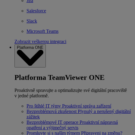
Jira
Salesforce
Slack
Microsoft Teams
Zobrazit veškerou integraci
Platforma ONE
Platforma TeamViewer ONE
Proaktivně spravujte a optimalizujte své digitální pracoviště
v jedné platformě.
Pro štíhlé IT týmy
Proaktivní správa zařízení
Bezproblémová zkušenost
Plynulý a nerušený digitální
zážitek
Bezproblémové IT operace
Proaktivní nápravná
opatření a výjimečný servis
Promluvte si s naším týmem
Připraveni na změnu?