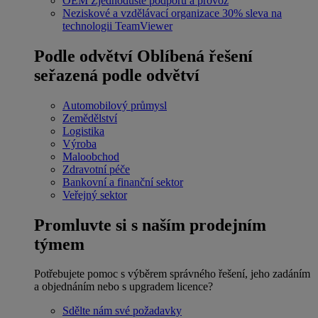
OEM
Zjednodušte podporu a provoz
Neziskové a vzdělávací organizace
30% sleva na
technologii TeamViewer
Podle odvětví
Oblíbená řešení
seřazená podle odvětví
Automobilový průmysl
Zemědělství
Logistika
Výroba
Maloobchod
Zdravotní péče
Bankovní a finanční sektor
Veřejný sektor
Promluvte si s naším prodejním
týmem
Potřebujete pomoc s výběrem správného řešení, jeho zadáním
a objednáním nebo s upgradem licence?
Sdělte nám své požadavky