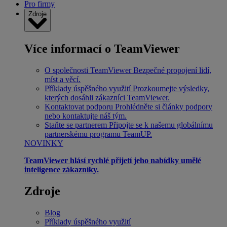
Pro firmy
Zdroje
Více informací o TeamViewer
O společnosti TeamViewer
Bezpečné propojení lidí,
míst a věcí.
Příklady úspěšného využití
Prozkoumejte výsledky,
kterých dosáhli zákazníci TeamViewer.
Kontaktovat podporu
Prohlédněte si články podpory
nebo kontaktujte náš tým.
Staňte se partnerem
Připojte se k našemu globálnímu
partnerskému programu TeamUP.
NOVINKY
TeamViewer hlásí rychlé přijetí jeho nabídky umělé
inteligence zákazníky.
Zdroje
Blog
Příklady úspěšného využití