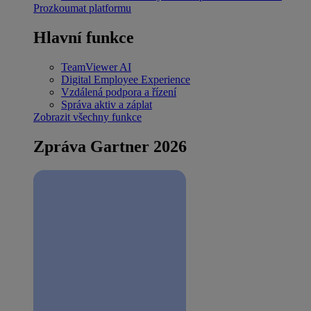
Prozkoumat platformu
Hlavní funkce
TeamViewer AI
Digital Employee Experience
Vzdálená podpora a řízení
Správa aktiv a záplat
Zobrazit všechny funkce
Zpráva Gartner 2026