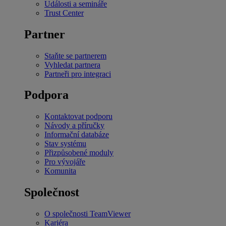
Události a semináře
Trust Center
Partner
Staňte se partnerem
Vyhledat partnera
Partneři pro integraci
Podpora
Kontaktovat podporu
Návody a příručky
Informační databáze
Stav systému
Přizpůsobené moduly
Pro vývojáře
Komunita
Společnost
O společnosti TeamViewer
Kariéra