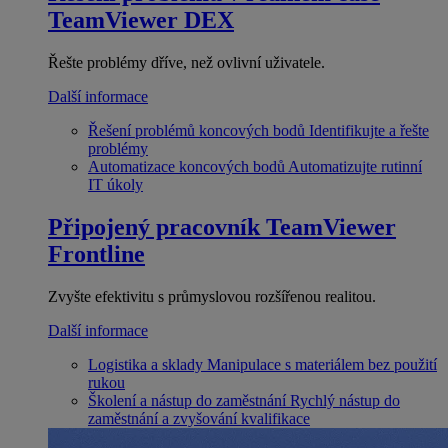
TeamViewer DEX
Řešte problémy dříve, než ovlivní uživatele.
Další informace
Řešení problémů koncových bodů
Identifikujte a řešte
problémy
Automatizace koncových bodů
Automatizujte rutinní
IT úkoly
Připojený pracovník
TeamViewer
Frontline
Zvyšte efektivitu s průmyslovou rozšířenou realitou.
Další informace
Logistika a sklady
Manipulace s materiálem bez použití
rukou
Školení a nástup do zaměstnání
Rychlý nástup do
zaměstnání a zvyšování kvalifikace