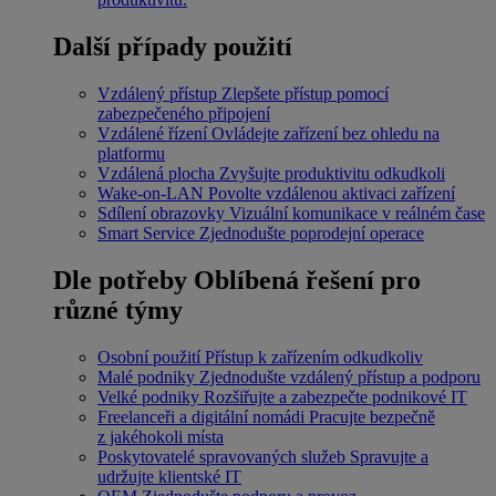
Další případy použití
Vzdálený přístup
Zlepšete přístup pomocí
zabezpečeného připojení
Vzdálené řízení
Ovládejte zařízení bez ohledu na
platformu
Vzdálená plocha
Zvyšujte produktivitu odkudkoli
Wake-on-LAN
Povolte vzdálenou aktivaci zařízení
Sdílení obrazovky
Vizuální komunikace v reálném čase
Smart Service
Zjednodušte poprodejní operace
Dle potřeby
Oblíbená řešení pro
různé týmy
Osobní použití
Přístup k zařízením odkudkoliv
Malé podniky
Zjednodušte vzdálený přístup a podporu
Velké podniky
Rozšiřujte a zabezpečte podnikové IT
Freelanceři a digitální nomádi
Pracujte bezpečně
z jakéhokoli místa
Poskytovatelé spravovaných služeb
Spravujte a
udržujte klientské IT