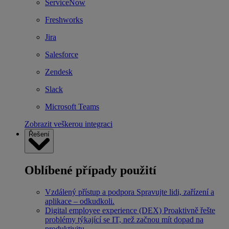
ServiceNow
Freshworks
Jira
Salesforce
Zendesk
Slack
Microsoft Teams
Zobrazit veškerou integraci
Řešení
Oblíbené případy použití
Vzdálený přístup a podpora
Spravujte lidi, zařízení a
aplikace – odkudkoli.
Digital employee experience (DEX)
Proaktivně řešte
problémy týkající se IT, než začnou mít dopad na
produktivitu.