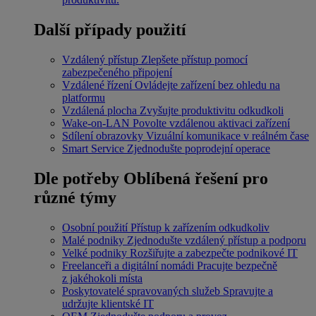
Další případy použití
Vzdálený přístup
Zlepšete přístup pomocí
zabezpečeného připojení
Vzdálené řízení
Ovládejte zařízení bez ohledu na
platformu
Vzdálená plocha
Zvyšujte produktivitu odkudkoli
Wake-on-LAN
Povolte vzdálenou aktivaci zařízení
Sdílení obrazovky
Vizuální komunikace v reálném čase
Smart Service
Zjednodušte poprodejní operace
Dle potřeby
Oblíbená řešení pro
různé týmy
Osobní použití
Přístup k zařízením odkudkoliv
Malé podniky
Zjednodušte vzdálený přístup a podporu
Velké podniky
Rozšiřujte a zabezpečte podnikové IT
Freelanceři a digitální nomádi
Pracujte bezpečně
z jakéhokoli místa
Poskytovatelé spravovaných služeb
Spravujte a
udržujte klientské IT