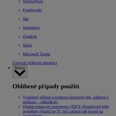
ServiceNow
Freshworks
Jira
Salesforce
Zendesk
Slack
Microsoft Teams
Zobrazit veškerou integraci
Řešení
Oblíbené případy použití
Vzdálený přístup a podpora
Spravujte lidi, zařízení a
aplikace – odkudkoli.
Digital employee experience (DEX)
Proaktivně řešte
problémy týkající se IT, než začnou mít dopad na
produktivitu.