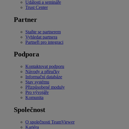
Události a semináře
Trust Center
Partner
Staňte se partnerem
Vyhledat partnera
Partneři pro integraci
Podpora
Kontaktovat podporu
Návody a příručky
Informační databáze
Stav systému
Přizpůsobené moduly
Pro vývojáře
Komunita
Společnost
O společnosti TeamViewer
Kariéra