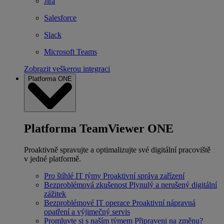
Jira
Salesforce
Slack
Microsoft Teams
Zobrazit veškerou integraci
Platforma ONE
Platforma TeamViewer ONE
Proaktivně spravujte a optimalizujte své digitální pracoviště
v jedné platformě.
Pro štíhlé IT týmy
Proaktivní správa zařízení
Bezproblémová zkušenost
Plynulý a nerušený digitální
zážitek
Bezproblémové IT operace
Proaktivní nápravná
opatření a výjimečný servis
Promluvte si s naším týmem
Připraveni na změnu?