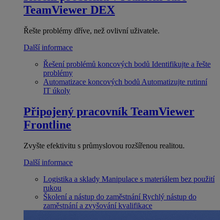
TeamViewer DEX
Řešte problémy dříve, než ovlivní uživatele.
Další informace
Řešení problémů koncových bodů
Identifikujte a řešte
problémy
Automatizace koncových bodů
Automatizujte rutinní
IT úkoly
Připojený pracovník
TeamViewer
Frontline
Zvyšte efektivitu s průmyslovou rozšířenou realitou.
Další informace
Logistika a sklady
Manipulace s materiálem bez použití
rukou
Školení a nástup do zaměstnání
Rychlý nástup do
zaměstnání a zvyšování kvalifikace