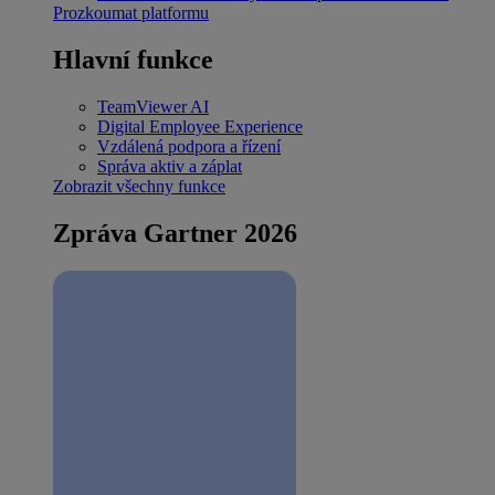
Prozkoumat platformu
Hlavní funkce
TeamViewer AI
Digital Employee Experience
Vzdálená podpora a řízení
Správa aktiv a záplat
Zobrazit všechny funkce
Zpráva Gartner 2026