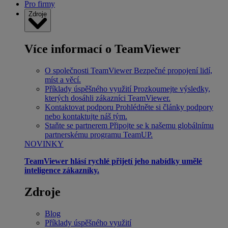
Pro firmy
Zdroje
Více informací o TeamViewer
O společnosti TeamViewer
Bezpečné propojení lidí,
míst a věcí.
Příklady úspěšného využití
Prozkoumejte výsledky,
kterých dosáhli zákazníci TeamViewer.
Kontaktovat podporu
Prohlédněte si články podpory
nebo kontaktujte náš tým.
Staňte se partnerem
Připojte se k našemu globálnímu
partnerskému programu TeamUP.
NOVINKY
TeamViewer hlásí rychlé přijetí jeho nabídky umělé
inteligence zákazníky.
Zdroje
Blog
Příklady úspěšného využití