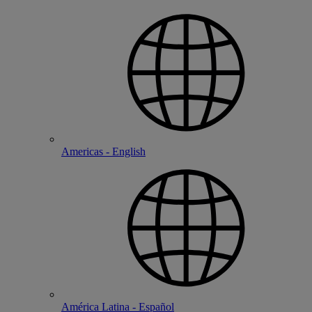
Americas - English
América Latina - Español