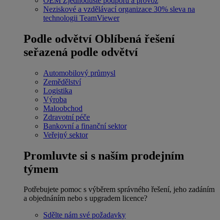
OEM
Zjednodušte podporu a provoz
Neziskové a vzdělávací organizace
30% sleva na
technologii TeamViewer
Podle odvětví
Oblíbená řešení
seřazená podle odvětví
Automobilový průmysl
Zemědělství
Logistika
Výroba
Maloobchod
Zdravotní péče
Bankovní a finanční sektor
Veřejný sektor
Promluvte si s naším prodejním
týmem
Potřebujete pomoc s výběrem správného řešení, jeho zadáním
a objednáním nebo s upgradem licence?
Sdělte nám své požadavky