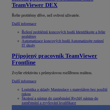
TeamViewer DEX
Řešte problémy dříve, než ovlivní uživatele.
Další informace
Řešení problémů koncových bodů
Identifikujte a řešte
problémy
Automatizace koncových bodů
Automatizujte rutinní
IT úkoly
Připojený pracovník
TeamViewer
Frontline
Zvyšte efektivitu s průmyslovou rozšířenou realitou.
Další informace
Logistika a sklady
Manipulace s materiálem bez použití
rukou
Školení a nástup do zaměstnání
Rychlý nástup do
zaměstnání a zvyšování kvalifikace