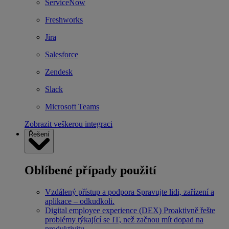
ServiceNow
Freshworks
Jira
Salesforce
Zendesk
Slack
Microsoft Teams
Zobrazit veškerou integraci
Řešení
Oblíbené případy použití
Vzdálený přístup a podpora
Spravujte lidi, zařízení a
aplikace – odkudkoli.
Digital employee experience (DEX)
Proaktivně řešte
problémy týkající se IT, než začnou mít dopad na
produktivitu.