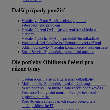
Další případy použití
Vzdálený přístup
Zlepšete přístup pomocí
zabezpečeného připojení
Vzdálené řízení
Ovládejte zařízení bez ohledu na
platformu
Vzdálená plocha
Zvyšujte produktivitu odkudkoli
Wake-on-LAN
Povolte vzdálenou aktivaci zařízení
Sdílení obrazovky
Vizuální komunikace v reálném čase
Smart Service
Zjednodušte poprodejní operace
Dle potřeby
Oblíbená řešení pro
různé týmy
Osobní použití
Přístup k zařízením odkudkoliv
Malé podniky
Zjednodušte vzdálený přístup a podporu
Velké podniky
Rozšiřujte a zabezpečte podnikové IT
Freelanceři a digitální nomádi
Pracujte bezpečně
z jakéhokoli místa
Poskytovatelé spravovaných služeb
Spravujte a
udržujte klientské IT