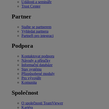
Události a semináře
Trust Center
Partner
Staňte se partnerem
Vyhledat partnera
Partneři pro integraci
Podpora
Kontaktovat podporu
Návody a příručky
Informační databáze
Stav systému
Přizpůsobené moduly
Pro vývojáře
Komunita
Společnost
O společnosti TeamViewer
Kariéra