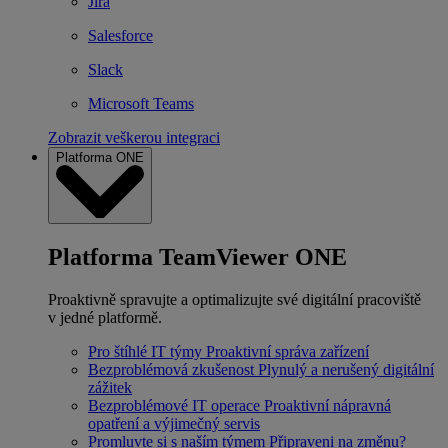
Jira
Salesforce
Slack
Microsoft Teams
Zobrazit veškerou integraci
Platforma ONE
Platforma TeamViewer ONE
Proaktivně spravujte a optimalizujte své digitální pracoviště
v jedné platformě.
Pro štíhlé IT týmy
Proaktivní správa zařízení
Bezproblémová zkušenost
Plynulý a nerušený digitální
zážitek
Bezproblémové IT operace
Proaktivní nápravná
opatření a výjimečný servis
Promluvte si s naším týmem
Připraveni na změnu?