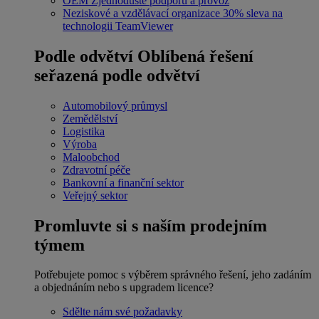
OEM
Zjednodušte podporu a provoz
Neziskové a vzdělávací organizace
30% sleva na
technologii TeamViewer
Podle odvětví
Oblíbená řešení
seřazená podle odvětví
Automobilový průmysl
Zemědělství
Logistika
Výroba
Maloobchod
Zdravotní péče
Bankovní a finanční sektor
Veřejný sektor
Promluvte si s naším prodejním
týmem
Potřebujete pomoc s výběrem správného řešení, jeho zadáním
a objednáním nebo s upgradem licence?
Sdělte nám své požadavky