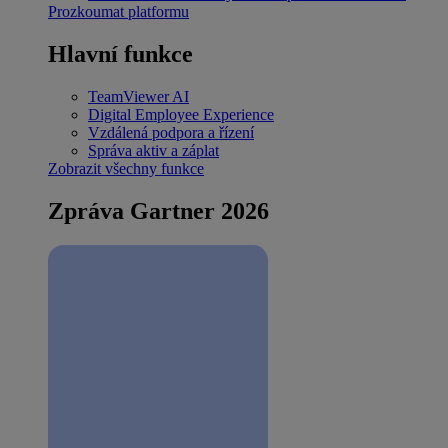
Prozkoumat platformu
Hlavní funkce
TeamViewer AI
Digital Employee Experience
Vzdálená podpora a řízení
Správa aktiv a záplat
Zobrazit všechny funkce
Zpráva Gartner 2026