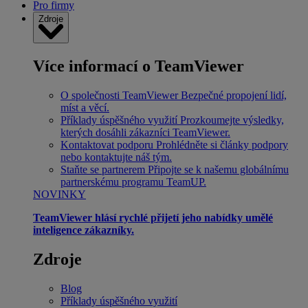
Pro firmy
Zdroje
Více informací o TeamViewer
O společnosti TeamViewer
Bezpečné propojení lidí,
míst a věcí.
Příklady úspěšného využití
Prozkoumejte výsledky,
kterých dosáhli zákazníci TeamViewer.
Kontaktovat podporu
Prohlédněte si články podpory
nebo kontaktujte náš tým.
Staňte se partnerem
Připojte se k našemu globálnímu
partnerskému programu TeamUP.
NOVINKY
TeamViewer hlásí rychlé přijetí jeho nabídky umělé
inteligence zákazníky.
Zdroje
Blog
Příklady úspěšného využití