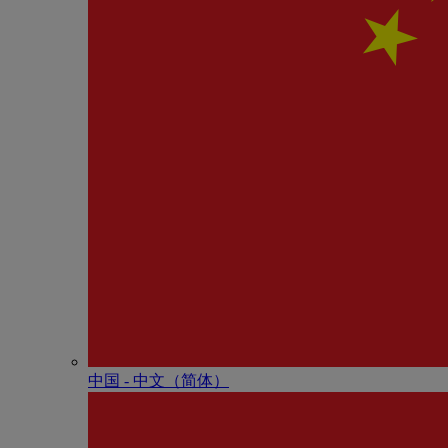
中国 - 中⽂（简体）