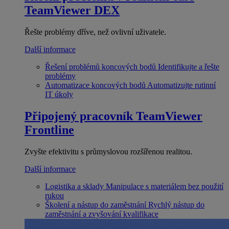
TeamViewer DEX
Řešte problémy dříve, než ovlivní uživatele.
Další informace
Řešení problémů koncových bodů
Identifikujte a řešte
problémy
Automatizace koncových bodů
Automatizujte rutinní
IT úkoly
Připojený pracovník
TeamViewer
Frontline
Zvyšte efektivitu s průmyslovou rozšířenou realitou.
Další informace
Logistika a sklady
Manipulace s materiálem bez použití
rukou
Školení a nástup do zaměstnání
Rychlý nástup do
zaměstnání a zvyšování kvalifikace