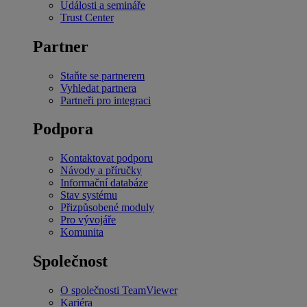
Události a semináře
Trust Center
Partner
Staňte se partnerem
Vyhledat partnera
Partneři pro integraci
Podpora
Kontaktovat podporu
Návody a příručky
Informační databáze
Stav systému
Přizpůsobené moduly
Pro vývojáře
Komunita
Společnost
O společnosti TeamViewer
Kariéra