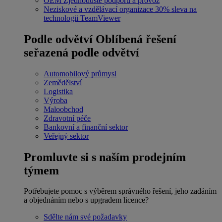
OEM
Zjednodušte podporu a provoz
Neziskové a vzdělávací organizace
30% sleva na
technologii TeamViewer
Podle odvětví
Oblíbená řešení
seřazená podle odvětví
Automobilový průmysl
Zemědělství
Logistika
Výroba
Maloobchod
Zdravotní péče
Bankovní a finanční sektor
Veřejný sektor
Promluvte si s naším prodejním
týmem
Potřebujete pomoc s výběrem správného řešení, jeho zadáním
a objednáním nebo s upgradem licence?
Sdělte nám své požadavky