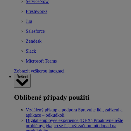
ServiceNow
Freshworks
Jira
Salesforce
Zendesk
Slack
Microsoft Teams
Zobrazit veškerou integraci
Řešení
Oblíbené případy použití
Vzdálený přístup a podpora
Spravujte lidi, zařízení a
aplikace – odkudkoli.
Digital employee experience (DEX)
Proaktivně řešte
problémy týkající se IT, než začnou mít dopad na
produktivitu.