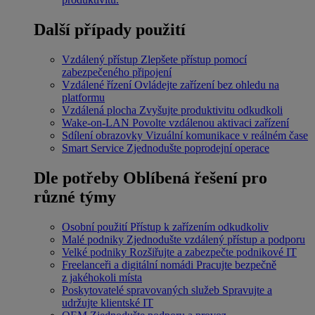
Další případy použití
Vzdálený přístup
Zlepšete přístup pomocí
zabezpečeného připojení
Vzdálené řízení
Ovládejte zařízení bez ohledu na
platformu
Vzdálená plocha
Zvyšujte produktivitu odkudkoli
Wake-on-LAN
Povolte vzdálenou aktivaci zařízení
Sdílení obrazovky
Vizuální komunikace v reálném čase
Smart Service
Zjednodušte poprodejní operace
Dle potřeby
Oblíbená řešení pro
různé týmy
Osobní použití
Přístup k zařízením odkudkoliv
Malé podniky
Zjednodušte vzdálený přístup a podporu
Velké podniky
Rozšiřujte a zabezpečte podnikové IT
Freelanceři a digitální nomádi
Pracujte bezpečně
z jakéhokoli místa
Poskytovatelé spravovaných služeb
Spravujte a
udržujte klientské IT