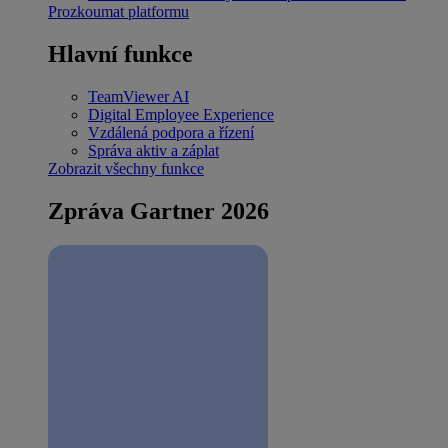
Prozkoumat platformu
Hlavní funkce
TeamViewer AI
Digital Employee Experience
Vzdálená podpora a řízení
Správa aktiv a záplat
Zobrazit všechny funkce
Zpráva Gartner 2026