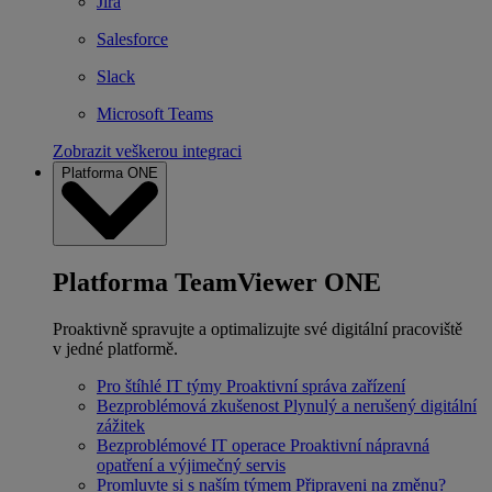
Jira
Salesforce
Slack
Microsoft Teams
Zobrazit veškerou integraci
Platforma ONE
Platforma TeamViewer ONE
Proaktivně spravujte a optimalizujte své digitální pracoviště
v jedné platformě.
Pro štíhlé IT týmy
Proaktivní správa zařízení
Bezproblémová zkušenost
Plynulý a nerušený digitální
zážitek
Bezproblémové IT operace
Proaktivní nápravná
opatření a výjimečný servis
Promluvte si s naším týmem
Připraveni na změnu?