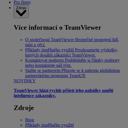
Pro firmy
Zdroje
Více informací o TeamViewer
O společnosti TeamViewer
Bezpečné propojení lidí,
míst a věcí.
Příklady úspěšného využití
Prozkoumejte výsledky,
kterých dosáhli zákazníci TeamViewer.
Kontaktovat podporu
Prohlédněte si články podpory
nebo kontaktujte náš tým.
Staňte se partnerem
Připojte se k našemu globálnímu
partnerskému programu TeamUP.
NOVINKY
TeamViewer hlásí rychlé přijetí jeho nabídky umělé
inteligence zákazníky.
Zdroje
Blog
Příklady úspěšného využití