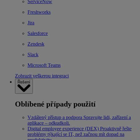
ServiceNow
Freshworks
Jira
Salesforce
Zendesk
Slack
Microsoft Teams
Zobrazit veškerou integraci
Řešení
Oblíbené případy použití
Vzdálený přístup a podpora
Spravujte lidi, zařízení a
aplikace – odkudkoli.
Digital employee experience (DEX)
Proaktivně řešte
problémy týkající se IT, než začnou mít dopad na
produktivitu.