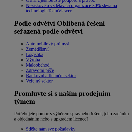
OEM
Zjednodušte podporu a provoz
Neziskové a vzdělávací organizace
30% sleva na
technologii TeamViewer
Podle odvětví
Oblíbená řešení
seřazená podle odvětví
Automobilový průmysl
Zemědělství
Logistika
Výroba
Maloobchod
Zdravotní péče
Bankovní a finanční sektor
Veřejný sektor
Promluvte si s naším prodejním
týmem
Potřebujete pomoc s výběrem správného řešení, jeho zadáním
a objednáním nebo s upgradem licence?
Sdělte nám své požadavky