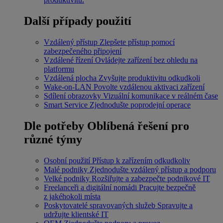
Další případy použití
Vzdálený přístup
Zlepšete přístup pomocí
zabezpečeného připojení
Vzdálené řízení
Ovládejte zařízení bez ohledu na
platformu
Vzdálená plocha
Zvyšujte produktivitu odkudkoli
Wake-on-LAN
Povolte vzdálenou aktivaci zařízení
Sdílení obrazovky
Vizuální komunikace v reálném čase
Smart Service
Zjednodušte poprodejní operace
Dle potřeby
Oblíbená řešení pro
různé týmy
Osobní použití
Přístup k zařízením odkudkoliv
Malé podniky
Zjednodušte vzdálený přístup a podporu
Velké podniky
Rozšiřujte a zabezpečte podnikové IT
Freelanceři a digitální nomádi
Pracujte bezpečně
z jakéhokoli místa
Poskytovatelé spravovaných služeb
Spravujte a
udržujte klientské IT