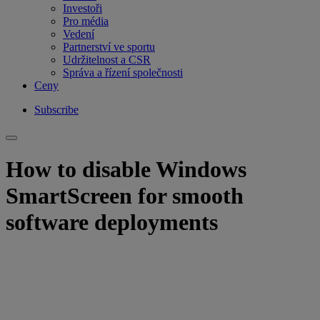
Investoři
Pro média
Vedení
Partnerství ve sportu
Udržitelnost a CSR
Správa a řízení společnosti
Ceny
Subscribe
How to disable Windows
SmartScreen for smooth
software deployments