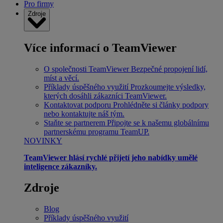
Pro firmy
Zdroje
Více informací o TeamViewer
O společnosti TeamViewer
Bezpečné propojení lidí,
míst a věcí.
Příklady úspěšného využití
Prozkoumejte výsledky,
kterých dosáhli zákazníci TeamViewer.
Kontaktovat podporu
Prohlédněte si články podpory
nebo kontaktujte náš tým.
Staňte se partnerem
Připojte se k našemu globálnímu
partnerskému programu TeamUP.
NOVINKY
TeamViewer hlásí rychlé přijetí jeho nabídky umělé
inteligence zákazníky.
Zdroje
Blog
Příklady úspěšného využití