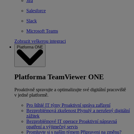
Jira
Salesforce
Slack
Microsoft Teams
Zobrazit veškerou integraci
Platforma ONE
Platforma TeamViewer ONE
Proaktivně spravujte a optimalizujte své digitální pracoviště
v jedné platformě.
Pro štíhlé IT týmy
Proaktivní správa zařízení
Bezproblémová zkušenost
Plynulý a nerušený digitální
zážitek
Bezproblémové IT operace
Proaktivní nápravná
opatření a výjimečný servis
Promluvte si s naším týmem
Připraveni na změnu?