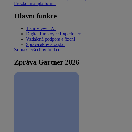
Prozkoumat platformu
Hlavní funkce
TeamViewer AI
Digital Employee Experience
Vzdálená podpora a řízení
Správa aktiv a záplat
Zobrazit všechny funkce
Zpráva Gartner 2026