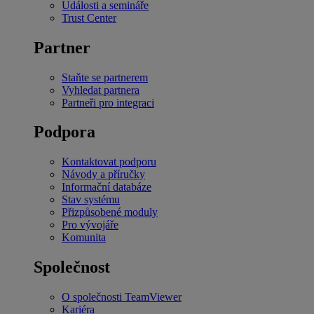
Události a semináře
Trust Center
Partner
Staňte se partnerem
Vyhledat partnera
Partneři pro integraci
Podpora
Kontaktovat podporu
Návody a příručky
Informační databáze
Stav systému
Přizpůsobené moduly
Pro vývojáře
Komunita
Společnost
O společnosti TeamViewer
Kariéra