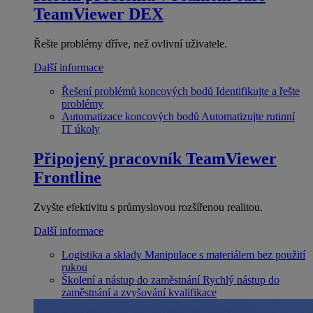
TeamViewer DEX
Řešte problémy dříve, než ovlivní uživatele.
Další informace
Řešení problémů koncových bodů
Identifikujte a řešte
problémy
Automatizace koncových bodů
Automatizujte rutinní
IT úkoly
Připojený pracovník
TeamViewer
Frontline
Zvyšte efektivitu s průmyslovou rozšířenou realitou.
Další informace
Logistika a sklady
Manipulace s materiálem bez použití
rukou
Školení a nástup do zaměstnání
Rychlý nástup do
zaměstnání a zvyšování kvalifikace