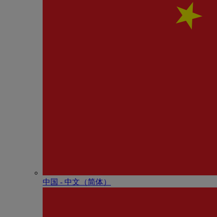
中国 - 中⽂（简体）