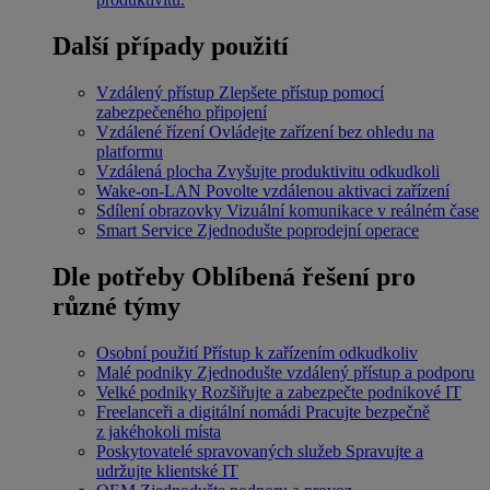
Další případy použití
Vzdálený přístup
Zlepšete přístup pomocí
zabezpečeného připojení
Vzdálené řízení
Ovládejte zařízení bez ohledu na
platformu
Vzdálená plocha
Zvyšujte produktivitu odkudkoli
Wake-on-LAN
Povolte vzdálenou aktivaci zařízení
Sdílení obrazovky
Vizuální komunikace v reálném čase
Smart Service
Zjednodušte poprodejní operace
Dle potřeby
Oblíbená řešení pro
různé týmy
Osobní použití
Přístup k zařízením odkudkoliv
Malé podniky
Zjednodušte vzdálený přístup a podporu
Velké podniky
Rozšiřujte a zabezpečte podnikové IT
Freelanceři a digitální nomádi
Pracujte bezpečně
z jakéhokoli místa
Poskytovatelé spravovaných služeb
Spravujte a
udržujte klientské IT