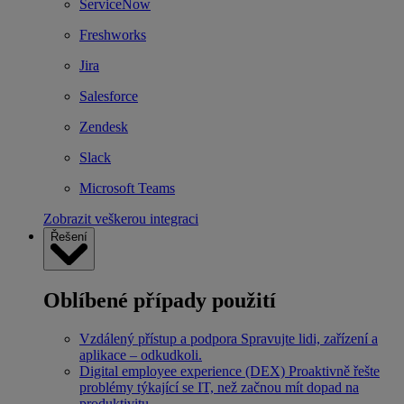
ServiceNow
Freshworks
Jira
Salesforce
Zendesk
Slack
Microsoft Teams
Zobrazit veškerou integraci
Řešení
Oblíbené případy použití
Vzdálený přístup a podpora
Spravujte lidi, zařízení a
aplikace – odkudkoli.
Digital employee experience (DEX)
Proaktivně řešte
problémy týkající se IT, než začnou mít dopad na
produktivitu.