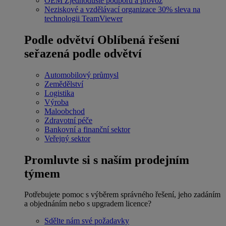
OEM
Zjednodušte podporu a provoz
Neziskové a vzdělávací organizace
30% sleva na
technologii TeamViewer
Podle odvětví
Oblíbená řešení
seřazená podle odvětví
Automobilový průmysl
Zemědělství
Logistika
Výroba
Maloobchod
Zdravotní péče
Bankovní a finanční sektor
Veřejný sektor
Promluvte si s naším prodejním
týmem
Potřebujete pomoc s výběrem správného řešení, jeho zadáním
a objednáním nebo s upgradem licence?
Sdělte nám své požadavky