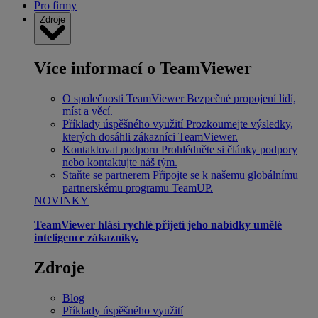
Pro firmy
Zdroje
Více informací o TeamViewer
O společnosti TeamViewer
Bezpečné propojení lidí,
míst a věcí.
Příklady úspěšného využití
Prozkoumejte výsledky,
kterých dosáhli zákazníci TeamViewer.
Kontaktovat podporu
Prohlédněte si články podpory
nebo kontaktujte náš tým.
Staňte se partnerem
Připojte se k našemu globálnímu
partnerskému programu TeamUP.
NOVINKY
TeamViewer hlásí rychlé přijetí jeho nabídky umělé
inteligence zákazníky.
Zdroje
Blog
Příklady úspěšného využití