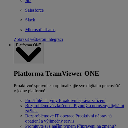
Jira
Salesforce
Slack
Microsoft Teams
Zobrazit veškerou integraci
Platforma ONE
Platforma TeamViewer ONE
Proaktivně spravujte a optimalizujte své digitální pracoviště
v jedné platformě.
Pro štíhlé IT týmy
Proaktivní správa zařízení
Bezproblémová zkušenost
Plynulý a nerušený digitální
zážitek
Bezproblémové IT operace
Proaktivní nápravná
opatření a výjimečný servis
Promluvte si s naším týmem
Připraveni na změnu?