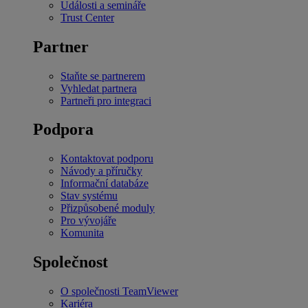
Události a semináře
Trust Center
Partner
Staňte se partnerem
Vyhledat partnera
Partneři pro integraci
Podpora
Kontaktovat podporu
Návody a příručky
Informační databáze
Stav systému
Přizpůsobené moduly
Pro vývojáře
Komunita
Společnost
O společnosti TeamViewer
Kariéra