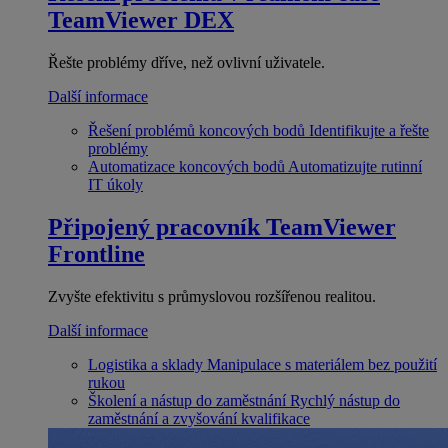
TeamViewer DEX
Řešte problémy dříve, než ovlivní uživatele.
Další informace
Řešení problémů koncových bodů
Identifikujte a řešte
problémy
Automatizace koncových bodů
Automatizujte rutinní
IT úkoly
Připojený pracovník
TeamViewer
Frontline
Zvyšte efektivitu s průmyslovou rozšířenou realitou.
Další informace
Logistika a sklady
Manipulace s materiálem bez použití
rukou
Školení a nástup do zaměstnání
Rychlý nástup do
zaměstnání a zvyšování kvalifikace