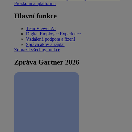
Prozkoumat platformu
Hlavní funkce
TeamViewer AI
Digital Employee Experience
Vzdálená podpora a řízení
Správa aktiv a záplat
Zobrazit všechny funkce
Zpráva Gartner 2026