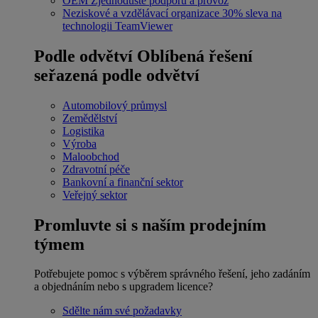
OEM
Zjednodušte podporu a provoz
Neziskové a vzdělávací organizace
30% sleva na
technologii TeamViewer
Podle odvětví
Oblíbená řešení
seřazená podle odvětví
Automobilový průmysl
Zemědělství
Logistika
Výroba
Maloobchod
Zdravotní péče
Bankovní a finanční sektor
Veřejný sektor
Promluvte si s naším prodejním
týmem
Potřebujete pomoc s výběrem správného řešení, jeho zadáním
a objednáním nebo s upgradem licence?
Sdělte nám své požadavky