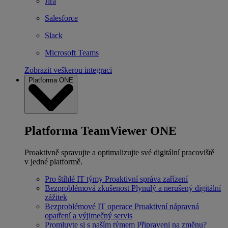
Jira
Salesforce
Slack
Microsoft Teams
Zobrazit veškerou integraci
Platforma ONE
Platforma TeamViewer ONE
Proaktivně spravujte a optimalizujte své digitální pracoviště
v jedné platformě.
Pro štíhlé IT týmy
Proaktivní správa zařízení
Bezproblémová zkušenost
Plynulý a nerušený digitální
zážitek
Bezproblémové IT operace
Proaktivní nápravná
opatření a výjimečný servis
Promluvte si s naším týmem
Připraveni na změnu?