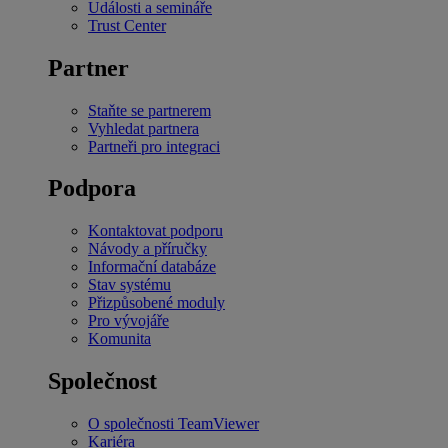
Události a semináře
Trust Center
Partner
Staňte se partnerem
Vyhledat partnera
Partneři pro integraci
Podpora
Kontaktovat podporu
Návody a příručky
Informační databáze
Stav systému
Přizpůsobené moduly
Pro vývojáře
Komunita
Společnost
O společnosti TeamViewer
Kariéra