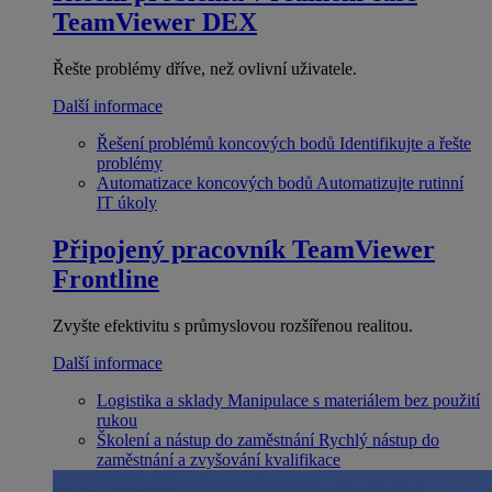
TeamViewer DEX
Řešte problémy dříve, než ovlivní uživatele.
Další informace
Řešení problémů koncových bodů
Identifikujte a řešte
problémy
Automatizace koncových bodů
Automatizujte rutinní
IT úkoly
Připojený pracovník
TeamViewer
Frontline
Zvyšte efektivitu s průmyslovou rozšířenou realitou.
Další informace
Logistika a sklady
Manipulace s materiálem bez použití
rukou
Školení a nástup do zaměstnání
Rychlý nástup do
zaměstnání a zvyšování kvalifikace