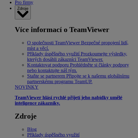
Pro firmy
Zdroje
Více informací o TeamViewer
O společnosti TeamViewer
Bezpečné propojení lidí,
míst a věcí.
Příklady úspěšného využití
Prozkoumejte výsledky,
kterých dosáhli zákazníci TeamViewer.
Kontaktovat podporu
Prohlédněte si články podpory
nebo kontaktujte náš tým.
Staňte se partnerem
Připojte se k našemu globálnímu
partnerskému programu TeamUP.
NOVINKY
TeamViewer hlásí rychlé přijetí jeho nabídky umělé
inteligence zákazníky.
Zdroje
Blog
Příklady úspěšného využití