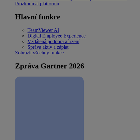
Prozkoumat platformu
Hlavní funkce
TeamViewer AI
Digital Employee Experience
Vzdálená podpora a řízení
Správa aktiv a záplat
Zobrazit všechny funkce
Zpráva Gartner 2026