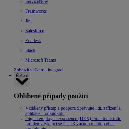
ServiceNow
Freshworks
Jira
Salesforce
Zendesk
Slack
Microsoft Teams
Zobrazit veškerou integraci
Řešení
Oblíbené případy použití
Vzdálený přístup a podpora
Spravujte lidi, zařízení a
aplikace – odkudkoli.
Digital employee experience (DEX)
Proaktivně řešte
problémy týkající se IT, než začnou mít dopad na
produktivitu.