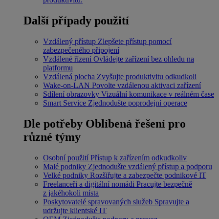
Další případy použití
Vzdálený přístup
Zlepšete přístup pomocí
zabezpečeného připojení
Vzdálené řízení
Ovládejte zařízení bez ohledu na
platformu
Vzdálená plocha
Zvyšujte produktivitu odkudkoli
Wake-on-LAN
Povolte vzdálenou aktivaci zařízení
Sdílení obrazovky
Vizuální komunikace v reálném čase
Smart Service
Zjednodušte poprodejní operace
Dle potřeby
Oblíbená řešení pro
různé týmy
Osobní použití
Přístup k zařízením odkudkoliv
Malé podniky
Zjednodušte vzdálený přístup a podporu
Velké podniky
Rozšiřujte a zabezpečte podnikové IT
Freelanceři a digitální nomádi
Pracujte bezpečně
z jakéhokoli místa
Poskytovatelé spravovaných služeb
Spravujte a
udržujte klientské IT