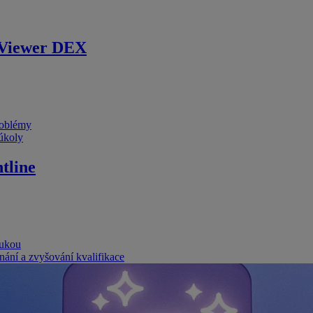
Viewer DEX
problémy
 úkoly
tline
rukou
nání a zvyšování kvalifikace