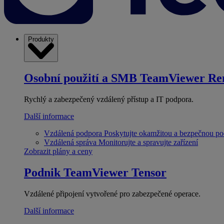
Produkty
Osobní použití a SMB
TeamViewer Re
Rychlý a zabezpečený vzdálený přístup a IT podpora.
Další informace
Vzdálená podpora
Poskytujte okamžitou a bezpečnou p
Vzdálená správa
Monitorujte a spravujte zařízení
Zobrazit plány a ceny
Podnik
TeamViewer Tensor
Vzdálené připojení vytvořené pro zabezpečené operace.
Další informace