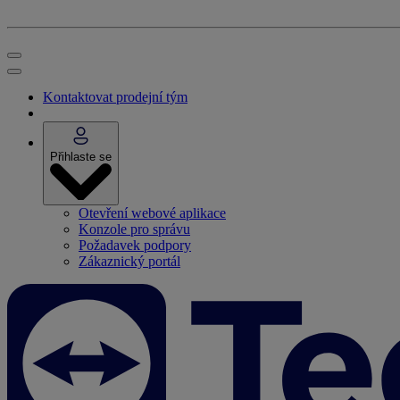
Kontaktovat prodejní tým
Přihlaste se
Otevření webové aplikace
Konzole pro správu
Požadavek podpory
Zákaznický portál