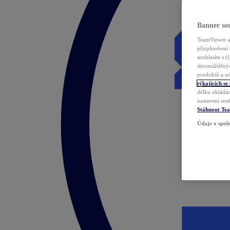
Banner sou
TeamViewer a 
přizpůsobení 
souhlasíte s 
shromážděnýc
produktů a od
týkajících se
délku ukládán
nastavení sou
Stáhnout Te
Údaje o spole