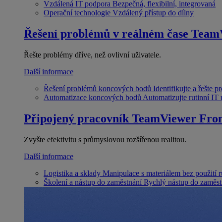
Vzdálená IT podpora
Bezpečná, flexibilní, integrovaná
Operační technologie
Vzdálený přístup do dílny
Řešení problémů v reálném čase
Team
Řešte problémy dříve, než ovlivní uživatele.
Další informace
Řešení problémů koncových bodů
Identifikujte a řešte 
Automatizace koncových bodů
Automatizujte rutinní IT
Připojený pracovník
TeamViewer Fron
Zvyšte efektivitu s průmyslovou rozšířenou realitou.
Další informace
Logistika a sklady
Manipulace s materiálem bez použití 
Školení a nástup do zaměstnání
Rychlý nástup do zaměst