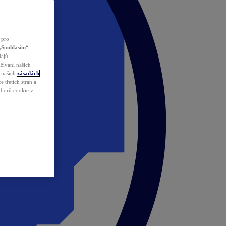
 pro
„Souhlasím“
dajů
žívání našich
v našich
zásadách
 třetích stran a
ouborů cookie v