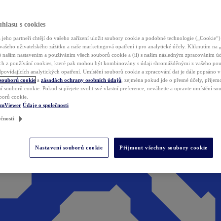
hlasu s cookies
jeho partneři chtějí do vašeho zařízení uložit soubory cookie a podobné technologie („Cookie“)
vašeho uživatelského zážitku a naše marketingová opatření i pro analytické účely. Kliknutím na
(i) naším nastavením a používáním všech souborů cookie a (ii) s naším následným zpracováním ú
h z používání cookies, které pak mohou být kombinovány s údaji shromážděnými z vašeho pou
povídajících analytických opatření. Umístění souborů cookie a zpracování dat je dále popsáno 
 souborů cookie
a
zásadách ochrany osobních údajů
, zejména pokud jde o přesné účely, příjemce
í souborů cookie. Pokud si přejete zvolit své vlastní preference, neváhejte a upravte umístění s
borů cookie.
amViewer
Údaje o společnosti
čnosti
Nastavení souborů cookie
Přijmout všechny soubory cookie