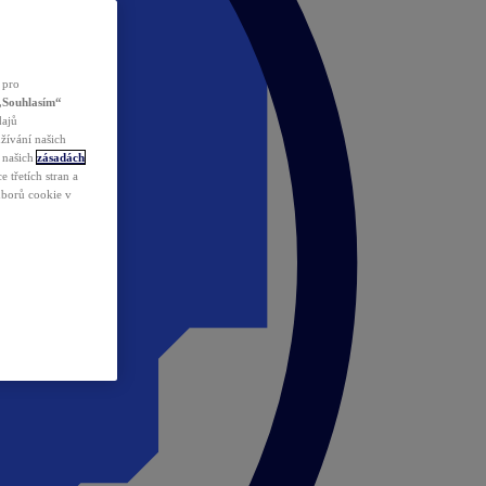
 pro
„Souhlasím“
dajů
žívání našich
v našich
zásadách
 třetích stran a
ouborů cookie v