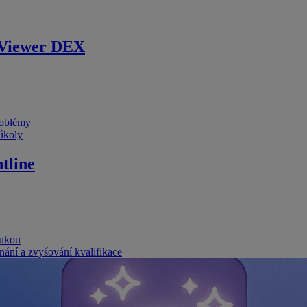
Viewer DEX
problémy
 úkoly
tline
rukou
nání a zvyšování kvalifikace