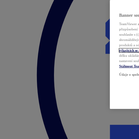
Banner sou
TeamViewer a 
přizpůsobení 
souhlasíte s 
shromážděnýc
produktů a od
týkajících se
délku ukládán
nastavení sou
Stáhnout Te
Údaje o spole