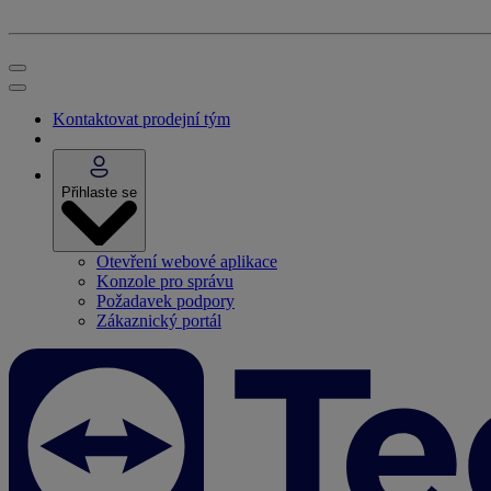
Kontaktovat prodejní tým
Přihlaste se
Otevření webové aplikace
Konzole pro správu
Požadavek podpory
Zákaznický portál