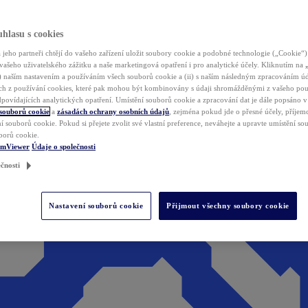
hlasu s cookies
jeho partneři chtějí do vašeho zařízení uložit soubory cookie a podobné technologie („Cookie“)
vašeho uživatelského zážitku a naše marketingová opatření i pro analytické účely. Kliknutím na
(i) naším nastavením a používáním všech souborů cookie a (ii) s naším následným zpracováním ú
h z používání cookies, které pak mohou být kombinovány s údaji shromážděnými z vašeho pou
povídajících analytických opatření. Umístění souborů cookie a zpracování dat je dále popsáno 
 souborů cookie
a
zásadách ochrany osobních údajů
, zejména pokud jde o přesné účely, příjemce
í souborů cookie. Pokud si přejete zvolit své vlastní preference, neváhejte a upravte umístění s
borů cookie.
amViewer
Údaje o společnosti
čnosti
Nastavení souborů cookie
Přijmout všechny soubory cookie