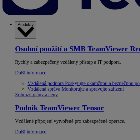
Produkty
Osobní použití a SMB
TeamViewer Re
Rychlý a zabezpečený vzdálený přístup a IT podpora.
Další informace
Vzdálená podpora
Poskytujte okamžitou a bezpečnou p
Vzdálená správa
Monitorujte a spravujte zařízení
Zobrazit plány a ceny
Podnik
TeamViewer Tensor
Vzdálené připojení vytvořené pro zabezpečené operace.
Další informace