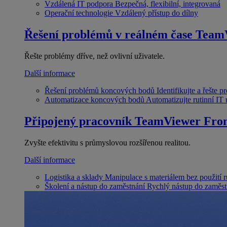
Vzdálená IT podpora
Bezpečná, flexibilní, integrovaná
Operační technologie
Vzdálený přístup do dílny
Řešení problémů v reálném čase
Team
Řešte problémy dříve, než ovlivní uživatele.
Další informace
Řešení problémů koncových bodů
Identifikujte a řešte 
Automatizace koncových bodů
Automatizujte rutinní IT
Připojený pracovník
TeamViewer Fron
Zvyšte efektivitu s průmyslovou rozšířenou realitou.
Další informace
Logistika a sklady
Manipulace s materiálem bez použití 
Školení a nástup do zaměstnání
Rychlý nástup do zaměst