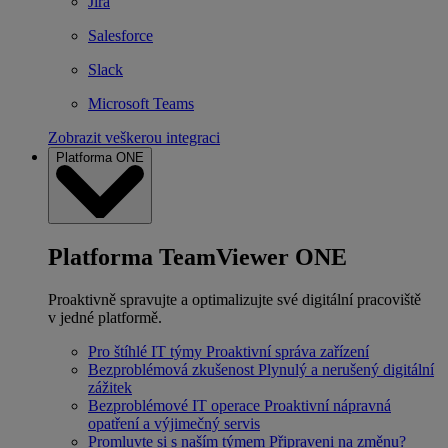
Jira
Salesforce
Slack
Microsoft Teams
Zobrazit veškerou integraci
Platforma ONE
Platforma TeamViewer ONE
Proaktivně spravujte a optimalizujte své digitální pracoviště
v jedné platformě.
Pro štíhlé IT týmy
Proaktivní správa zařízení
Bezproblémová zkušenost
Plynulý a nerušený digitální
zážitek
Bezproblémové IT operace
Proaktivní nápravná
opatření a výjimečný servis
Promluvte si s naším týmem
Připraveni na změnu?