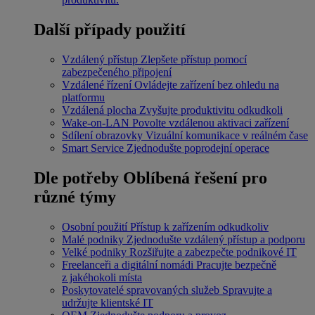
Další případy použití
Vzdálený přístup
Zlepšete přístup pomocí
zabezpečeného připojení
Vzdálené řízení
Ovládejte zařízení bez ohledu na
platformu
Vzdálená plocha
Zvyšujte produktivitu odkudkoli
Wake-on-LAN
Povolte vzdálenou aktivaci zařízení
Sdílení obrazovky
Vizuální komunikace v reálném čase
Smart Service
Zjednodušte poprodejní operace
Dle potřeby
Oblíbená řešení pro
různé týmy
Osobní použití
Přístup k zařízením odkudkoliv
Malé podniky
Zjednodušte vzdálený přístup a podporu
Velké podniky
Rozšiřujte a zabezpečte podnikové IT
Freelanceři a digitální nomádi
Pracujte bezpečně
z jakéhokoli místa
Poskytovatelé spravovaných služeb
Spravujte a
udržujte klientské IT