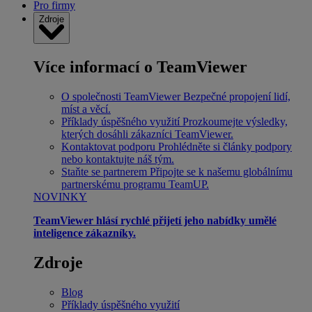
Pro firmy
Zdroje
Více informací o TeamViewer
O společnosti TeamViewer
Bezpečné propojení lidí,
míst a věcí.
Příklady úspěšného využití
Prozkoumejte výsledky,
kterých dosáhli zákazníci TeamViewer.
Kontaktovat podporu
Prohlédněte si články podpory
nebo kontaktujte náš tým.
Staňte se partnerem
Připojte se k našemu globálnímu
partnerskému programu TeamUP.
NOVINKY
TeamViewer hlásí rychlé přijetí jeho nabídky umělé
inteligence zákazníky.
Zdroje
Blog
Příklady úspěšného využití