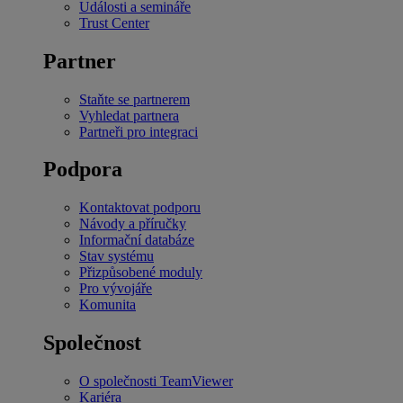
Události a semináře
Trust Center
Partner
Staňte se partnerem
Vyhledat partnera
Partneři pro integraci
Podpora
Kontaktovat podporu
Návody a příručky
Informační databáze
Stav systému
Přizpůsobené moduly
Pro vývojáře
Komunita
Společnost
O společnosti TeamViewer
Kariéra