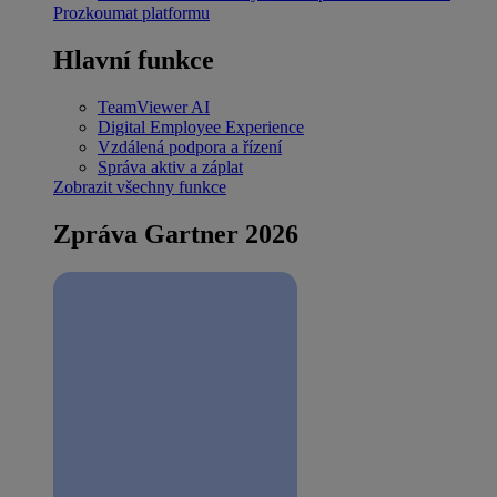
Prozkoumat platformu
Hlavní funkce
TeamViewer AI
Digital Employee Experience
Vzdálená podpora a řízení
Správa aktiv a záplat
Zobrazit všechny funkce
Zpráva Gartner 2026