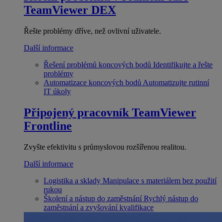
TeamViewer DEX
Řešte problémy dříve, než ovlivní uživatele.
Další informace
Řešení problémů koncových bodů
Identifikujte a řešte
problémy
Automatizace koncových bodů
Automatizujte rutinní
IT úkoly
Připojený pracovník
TeamViewer
Frontline
Zvyšte efektivitu s průmyslovou rozšířenou realitou.
Další informace
Logistika a sklady
Manipulace s materiálem bez použití
rukou
Školení a nástup do zaměstnání
Rychlý nástup do
zaměstnání a zvyšování kvalifikace