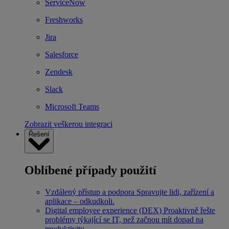
ServiceNow
Freshworks
Jira
Salesforce
Zendesk
Slack
Microsoft Teams
Zobrazit veškerou integraci
Řešení
Oblíbené případy použití
Vzdálený přístup a podpora
Spravujte lidi, zařízení a
aplikace – odkudkoli.
Digital employee experience (DEX)
Proaktivně řešte
problémy týkající se IT, než začnou mít dopad na
produktivitu.