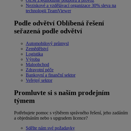
OEM
Zjednodušte podporu a provoz
Neziskové a vzdělávací organizace
30% sleva na
technologii TeamViewer
Podle odvětví
Oblíbená řešení
seřazená podle odvětví
Automobilový průmysl
Zemědělství
Logistika
Výroba
Maloobchod
Zdravotní péče
Bankovní a finanční sektor
Veřejný sektor
Promluvte si s naším prodejním
týmem
Potřebujete pomoc s výběrem správného řešení, jeho zadáním
a objednáním nebo s upgradem licence?
Sdělte nám své požadavky