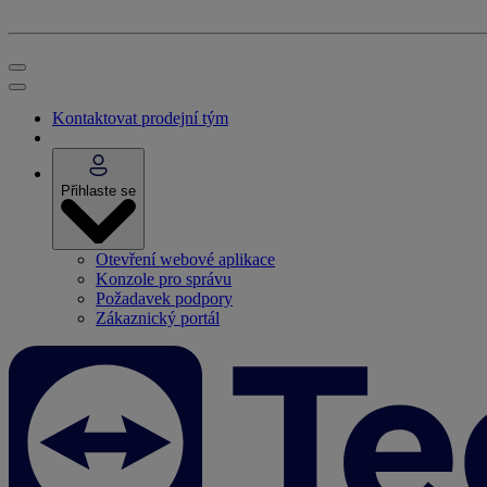
Kontaktovat prodejní tým
Přihlaste se
Otevření webové aplikace
Konzole pro správu
Požadavek podpory
Zákaznický portál