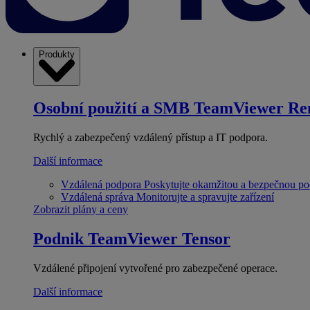
Produkty
Osobní použití a SMB
TeamViewer Re
Rychlý a zabezpečený vzdálený přístup a IT podpora.
Další informace
Vzdálená podpora
Poskytujte okamžitou a bezpečnou p
Vzdálená správa
Monitorujte a spravujte zařízení
Zobrazit plány a ceny
Podnik
TeamViewer Tensor
Vzdálené připojení vytvořené pro zabezpečené operace.
Další informace