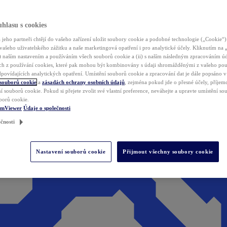
hlasu s cookies
jeho partneři chtějí do vašeho zařízení uložit soubory cookie a podobné technologie („Cookie“)
vašeho uživatelského zážitku a naše marketingová opatření i pro analytické účely. Kliknutím na
(i) naším nastavením a používáním všech souborů cookie a (ii) s naším následným zpracováním ú
h z používání cookies, které pak mohou být kombinovány s údaji shromážděnými z vašeho pou
povídajících analytických opatření. Umístění souborů cookie a zpracování dat je dále popsáno 
 souborů cookie
a
zásadách ochrany osobních údajů
, zejména pokud jde o přesné účely, příjemce
í souborů cookie. Pokud si přejete zvolit své vlastní preference, neváhejte a upravte umístění s
borů cookie.
amViewer
Údaje o společnosti
čnosti
Nastavení souborů cookie
Přijmout všechny soubory cookie