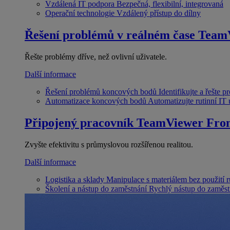
Vzdálená IT podpora
Bezpečná, flexibilní, integrovaná
Operační technologie
Vzdálený přístup do dílny
Řešení problémů v reálném čase
Team
Řešte problémy dříve, než ovlivní uživatele.
Další informace
Řešení problémů koncových bodů
Identifikujte a řešte 
Automatizace koncových bodů
Automatizujte rutinní IT
Připojený pracovník
TeamViewer Fron
Zvyšte efektivitu s průmyslovou rozšířenou realitou.
Další informace
Logistika a sklady
Manipulace s materiálem bez použití 
Školení a nástup do zaměstnání
Rychlý nástup do zaměst