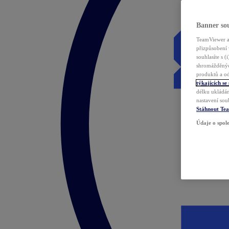
Banner sou
TeamViewer a 
přizpůsobení 
souhlasíte s 
shromážděnýc
produktů a od
týkajících se
délku ukládán
nastavení sou
Stáhnout Te
Údaje o spole