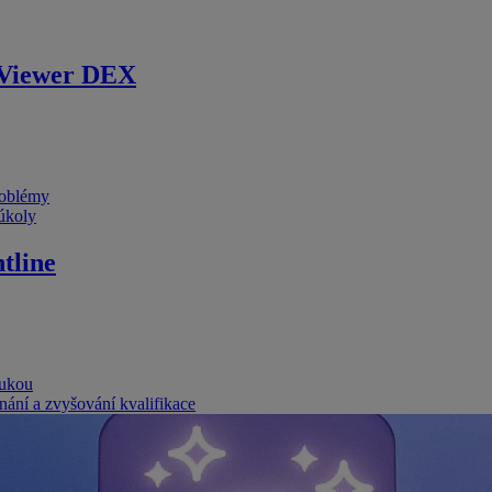
Viewer DEX
problémy
 úkoly
tline
rukou
nání a zvyšování kvalifikace