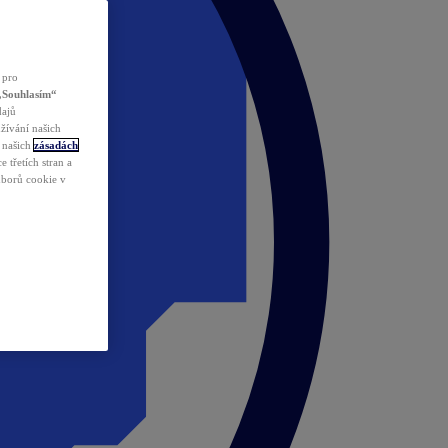
 pro
„Souhlasím“
dajů
žívání našich
v našich
zásadách
 třetích stran a
ouborů cookie v