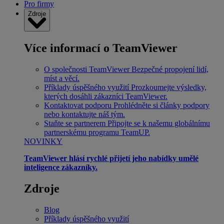
Pro firmy
Zdroje
Více informací o TeamViewer
O společnosti TeamViewer
Bezpečné propojení lidí,
míst a věcí.
Příklady úspěšného využití
Prozkoumejte výsledky,
kterých dosáhli zákazníci TeamViewer.
Kontaktovat podporu
Prohlédněte si články podpory
nebo kontaktujte náš tým.
Staňte se partnerem
Připojte se k našemu globálnímu
partnerskému programu TeamUP.
NOVINKY
TeamViewer hlásí rychlé přijetí jeho nabídky umělé
inteligence zákazníky.
Zdroje
Blog
Příklady úspěšného využití