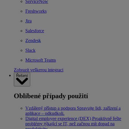
ServiceNow
Freshworks
Jira
Salesforce
Zendesk
Slack
Microsoft Teams
Zobrazit veškerou integraci
Řešení
Oblíbené případy použití
Vzdálený přístup a podpora
Spravujte lidi, zařízení a
aplikace – odkudkoli.
Digital employee experience (DEX)
Proaktivně řešte
problémy týkající se IT, než začnou mít dopad na
produktivitu.