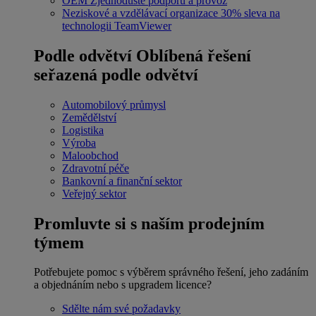
OEM
Zjednodušte podporu a provoz
Neziskové a vzdělávací organizace
30% sleva na
technologii TeamViewer
Podle odvětví
Oblíbená řešení
seřazená podle odvětví
Automobilový průmysl
Zemědělství
Logistika
Výroba
Maloobchod
Zdravotní péče
Bankovní a finanční sektor
Veřejný sektor
Promluvte si s naším prodejním
týmem
Potřebujete pomoc s výběrem správného řešení, jeho zadáním
a objednáním nebo s upgradem licence?
Sdělte nám své požadavky