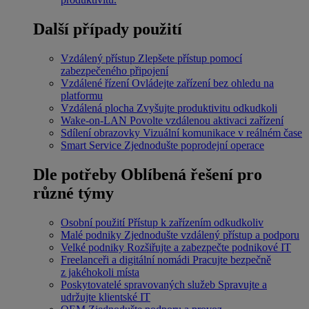
Další případy použití
Vzdálený přístup
Zlepšete přístup pomocí
zabezpečeného připojení
Vzdálené řízení
Ovládejte zařízení bez ohledu na
platformu
Vzdálená plocha
Zvyšujte produktivitu odkudkoli
Wake-on-LAN
Povolte vzdálenou aktivaci zařízení
Sdílení obrazovky
Vizuální komunikace v reálném čase
Smart Service
Zjednodušte poprodejní operace
Dle potřeby
Oblíbená řešení pro
různé týmy
Osobní použití
Přístup k zařízením odkudkoliv
Malé podniky
Zjednodušte vzdálený přístup a podporu
Velké podniky
Rozšiřujte a zabezpečte podnikové IT
Freelanceři a digitální nomádi
Pracujte bezpečně
z jakéhokoli místa
Poskytovatelé spravovaných služeb
Spravujte a
udržujte klientské IT