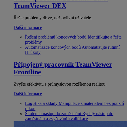
TeamViewer DEX
Řešte problémy dříve, než ovlivní uživatele.
Další informace
Řešení problémů koncových bodů
Identifikujte a řešte
problémy
Automatizace koncových bodů
Automatizujte rutinní
IT úkoly
Připojený pracovník
TeamViewer
Frontline
Zvyšte efektivitu s průmyslovou rozšířenou realitou.
Další informace
Logistika a sklady
Manipulace s materiálem bez použití
rukou
Školení a nástup do zaměstnání
Rychlý nástup do
zaměstnání a zvyšování kvalifikace