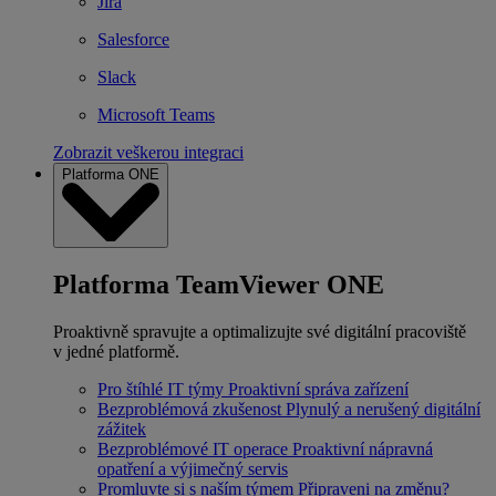
Jira
Salesforce
Slack
Microsoft Teams
Zobrazit veškerou integraci
Platforma ONE
Platforma TeamViewer ONE
Proaktivně spravujte a optimalizujte své digitální pracoviště
v jedné platformě.
Pro štíhlé IT týmy
Proaktivní správa zařízení
Bezproblémová zkušenost
Plynulý a nerušený digitální
zážitek
Bezproblémové IT operace
Proaktivní nápravná
opatření a výjimečný servis
Promluvte si s naším týmem
Připraveni na změnu?