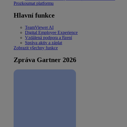
Prozkoumat platformu
Hlavní funkce
TeamViewer AI
Digital Employee Experience
Vzdálená podpora a řízení
Správa aktiv a záplat
Zobrazit všechny funkce
Zpráva Gartner 2026