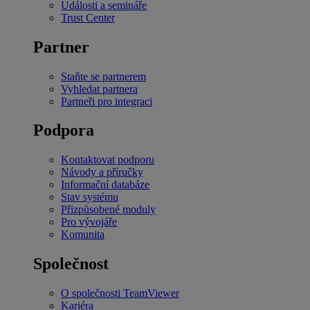
Události a semináře
Trust Center
Partner
Staňte se partnerem
Vyhledat partnera
Partneři pro integraci
Podpora
Kontaktovat podporu
Návody a příručky
Informační databáze
Stav systému
Přizpůsobené moduly
Pro vývojáře
Komunita
Společnost
O společnosti TeamViewer
Kariéra