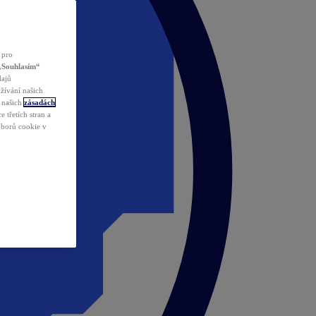
 pro
„Souhlasím“
dajů
žívání našich
v našich
zásadách
 třetích stran a
ouborů cookie v