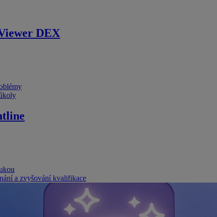
Viewer DEX
problémy
 úkoly
tline
rukou
nání a zvyšování kvalifikace