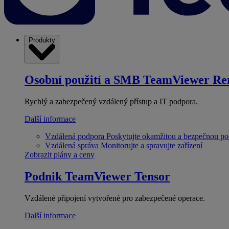
Produkty
Osobní použití a SMB
TeamViewer Re
Rychlý a zabezpečený vzdálený přístup a IT podpora.
Další informace
Vzdálená podpora
Poskytujte okamžitou a bezpečnou p
Vzdálená správa
Monitorujte a spravujte zařízení
Zobrazit plány a ceny
Podnik
TeamViewer Tensor
Vzdálené připojení vytvořené pro zabezpečené operace.
Další informace