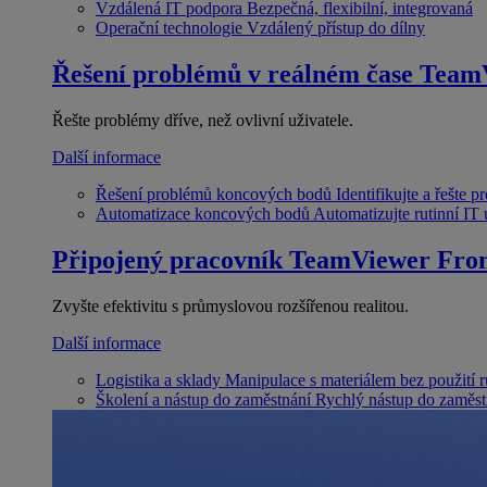
Vzdálená IT podpora
Bezpečná, flexibilní, integrovaná
Operační technologie
Vzdálený přístup do dílny
Řešení problémů v reálném čase
Team
Řešte problémy dříve, než ovlivní uživatele.
Další informace
Řešení problémů koncových bodů
Identifikujte a řešte 
Automatizace koncových bodů
Automatizujte rutinní IT
Připojený pracovník
TeamViewer Fron
Zvyšte efektivitu s průmyslovou rozšířenou realitou.
Další informace
Logistika a sklady
Manipulace s materiálem bez použití 
Školení a nástup do zaměstnání
Rychlý nástup do zaměst