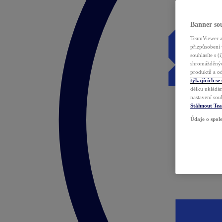
Banner sou
TeamViewer a 
přizpůsobení 
souhlasíte s 
shromážděnýc
produktů a od
týkajících se
délku ukládán
nastavení sou
Stáhnout Te
Údaje o spole