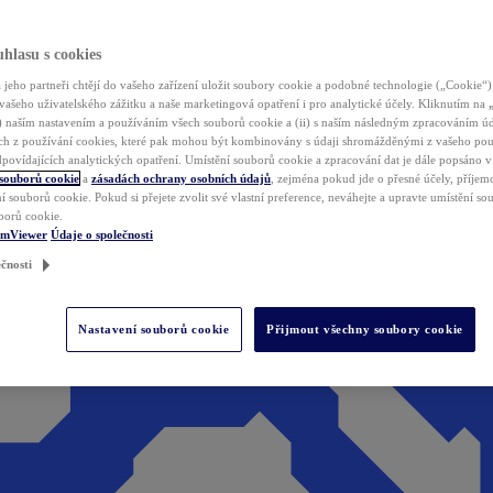
hlasu s cookies
jeho partneři chtějí do vašeho zařízení uložit soubory cookie a podobné technologie („Cookie“)
vašeho uživatelského zážitku a naše marketingová opatření i pro analytické účely. Kliknutím na
(i) naším nastavením a používáním všech souborů cookie a (ii) s naším následným zpracováním ú
h z používání cookies, které pak mohou být kombinovány s údaji shromážděnými z vašeho pou
povídajících analytických opatření. Umístění souborů cookie a zpracování dat je dále popsáno 
 souborů cookie
a
zásadách ochrany osobních údajů
, zejména pokud jde o přesné účely, příjemce
í souborů cookie. Pokud si přejete zvolit své vlastní preference, neváhejte a upravte umístění s
borů cookie.
amViewer
Údaje o společnosti
čnosti
Nastavení souborů cookie
Přijmout všechny soubory cookie