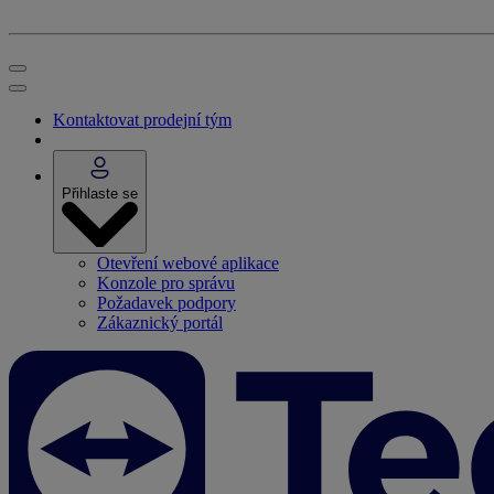
Kontaktovat prodejní tým
Přihlaste se
Otevření webové aplikace
Konzole pro správu
Požadavek podpory
Zákaznický portál