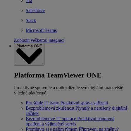
Jira
Salesforce
Slack
Microsoft Teams
Zobrazit veškerou integraci
Platforma ONE
Platforma TeamViewer ONE
Proaktivně spravujte a optimalizujte své digitální pracoviště
v jedné platformě.
Pro štíhlé IT týmy
Proaktivní správa zařízení
Bezproblémová zkušenost
Plynulý a nerušený digitální
zážitek
Bezproblémové IT operace
Proaktivní nápravná
opatření a výjimečný servis
Promluvte si s naším týmem
Připraveni na změnu?