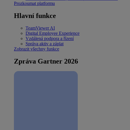
Prozkoumat platformu
Hlavní funkce
TeamViewer AI
Digital Employee Experience
Vzdálená podpora a řízení
Správa aktiv a záplat
Zobrazit všechny funkce
Zpráva Gartner 2026