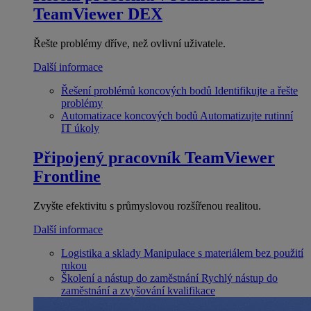
TeamViewer DEX
Řešte problémy dříve, než ovlivní uživatele.
Další informace
Řešení problémů koncových bodů
Identifikujte a řešte
problémy
Automatizace koncových bodů
Automatizujte rutinní
IT úkoly
Připojený pracovník
TeamViewer
Frontline
Zvyšte efektivitu s průmyslovou rozšířenou realitou.
Další informace
Logistika a sklady
Manipulace s materiálem bez použití
rukou
Školení a nástup do zaměstnání
Rychlý nástup do
zaměstnání a zvyšování kvalifikace