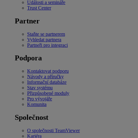
Události a semináře
Trust Center
Partner
Staňte se partnerem
Vyhledat partnera
Partneři pro integraci
Podpora
Kontaktovat podporu
Návody a příručky
Informační databáze
Stav systému
Přizpůsobené moduly
Pro vývojáře
Komunita
Společnost
O společnosti TeamViewer
Kariéra