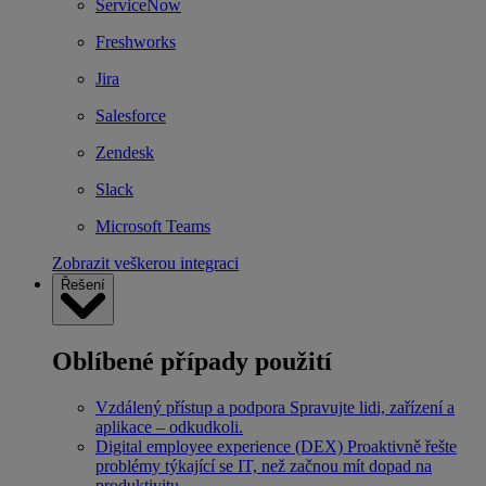
ServiceNow
Freshworks
Jira
Salesforce
Zendesk
Slack
Microsoft Teams
Zobrazit veškerou integraci
Řešení
Oblíbené případy použití
Vzdálený přístup a podpora
Spravujte lidi, zařízení a
aplikace – odkudkoli.
Digital employee experience (DEX)
Proaktivně řešte
problémy týkající se IT, než začnou mít dopad na
produktivitu.