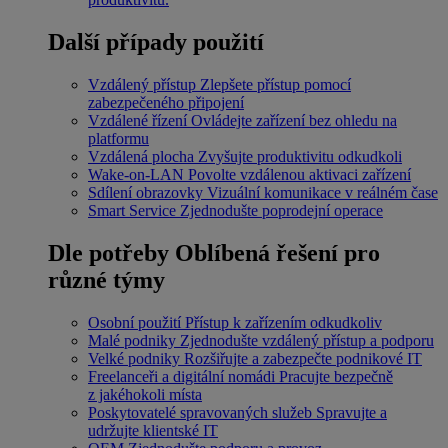
Další případy použití
Vzdálený přístup
Zlepšete přístup pomocí
zabezpečeného připojení
Vzdálené řízení
Ovládejte zařízení bez ohledu na
platformu
Vzdálená plocha
Zvyšujte produktivitu odkudkoli
Wake-on-LAN
Povolte vzdálenou aktivaci zařízení
Sdílení obrazovky
Vizuální komunikace v reálném čase
Smart Service
Zjednodušte poprodejní operace
Dle potřeby
Oblíbená řešení pro
různé týmy
Osobní použití
Přístup k zařízením odkudkoliv
Malé podniky
Zjednodušte vzdálený přístup a podporu
Velké podniky
Rozšiřujte a zabezpečte podnikové IT
Freelanceři a digitální nomádi
Pracujte bezpečně
z jakéhokoli místa
Poskytovatelé spravovaných služeb
Spravujte a
udržujte klientské IT