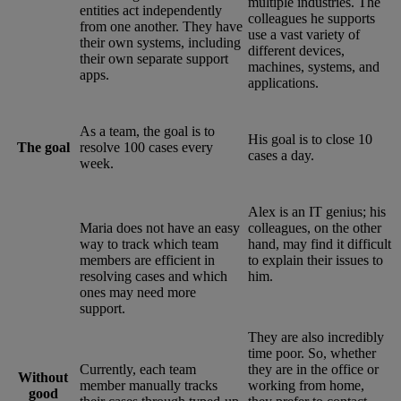
multiple industries. The
entities act independently
colleagues he supports
from one another. They have
use a vast variety of
their own systems, including
different devices,
their own separate support
machines, systems, and
apps.
applications.
As a team, the goal is to
His goal is to close 10
The goal
resolve 100 cases every
cases a day.
week.
Alex is an IT genius; his
Maria does not have an easy
colleagues, on the other
way to track which team
hand, may find it difficult
members are efficient in
to explain their issues to
resolving cases and which
him.
ones may need more
support.
They are also incredibly
time poor. So, whether
Currently, each team
they are in the office or
Without
member manually tracks
working from home,
good