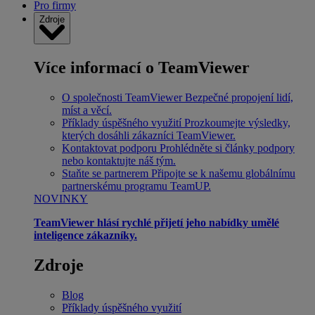
Pro firmy
Zdroje
Více informací o TeamViewer
O společnosti TeamViewer
Bezpečné propojení lidí,
míst a věcí.
Příklady úspěšného využití
Prozkoumejte výsledky,
kterých dosáhli zákazníci TeamViewer.
Kontaktovat podporu
Prohlédněte si články podpory
nebo kontaktujte náš tým.
Staňte se partnerem
Připojte se k našemu globálnímu
partnerskému programu TeamUP.
NOVINKY
TeamViewer hlásí rychlé přijetí jeho nabídky umělé
inteligence zákazníky.
Zdroje
Blog
Příklady úspěšného využití