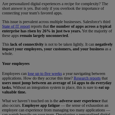
Are personalized digital experiences a recipe for complexity? The
short answer is yes. But only if you overlook the importance of
connecting your team’s favored apps.
This issue is prevalent across multiple businesses. Salesforce's third
State of IT report
reports that
the number of apps across a typical
enterprise has risen by 26% in just two years.
Yet the majority of
these apps
remain largely unconnected
.
This
lack of connectivity
is not to be taken lightly. It can
negatively
impact your employees, your customers, and your business
as a
whole.
Your employees
Employees can
lose up to five weeks
a year navigating between
applications. How do they accrue this time?
Research reports
that
users must jump between an average of 14 apps to do everyday
tasks.
Without an integration system in place, this is sure to
eat up
valuable time.
What we haven’t touched on is the
adverse user experience
that
also occurs.
Employee app fatigue
— the sense of exhaustion an
employee can experience from managing too many applications —
can weigh heavily on your team. Developing a personalized digital