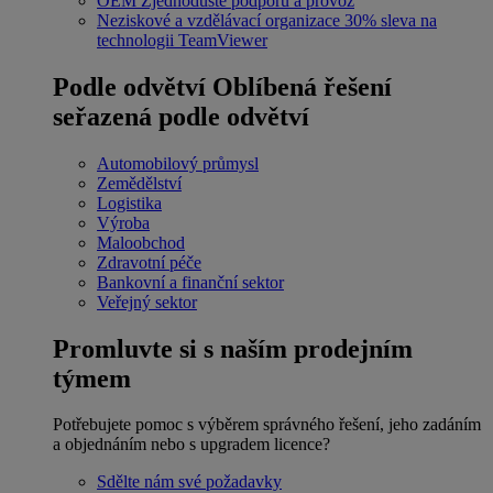
OEM
Zjednodušte podporu a provoz
Neziskové a vzdělávací organizace
30% sleva na
technologii TeamViewer
Podle odvětví
Oblíbená řešení
seřazená podle odvětví
Automobilový průmysl
Zemědělství
Logistika
Výroba
Maloobchod
Zdravotní péče
Bankovní a finanční sektor
Veřejný sektor
Promluvte si s naším prodejním
týmem
Potřebujete pomoc s výběrem správného řešení, jeho zadáním
a objednáním nebo s upgradem licence?
Sdělte nám své požadavky