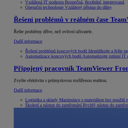
Vzdálená IT podpora
Bezpečná, flexibilní, integrovaná
Operační technologie
Vzdálený přístup do dílny
Řešení problémů v reálném čase
Team
Řešte problémy dříve, než ovlivní uživatele.
Další informace
Řešení problémů koncových bodů
Identifikujte a řešte 
Automatizace koncových bodů
Automatizujte rutinní IT
Připojený pracovník
TeamViewer Fron
Zvyšte efektivitu s průmyslovou rozšířenou realitou.
Další informace
Logistika a sklady
Manipulace s materiálem bez použití 
Školení a nástup do zaměstnání
Rychlý nástup do zaměst