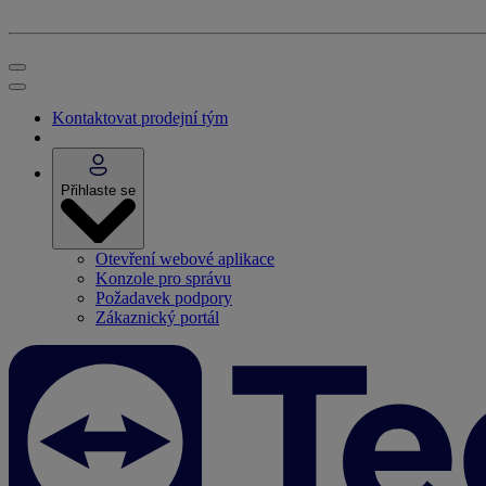
Kontaktovat prodejní tým
Přihlaste se
Otevření webové aplikace
Konzole pro správu
Požadavek podpory
Zákaznický portál