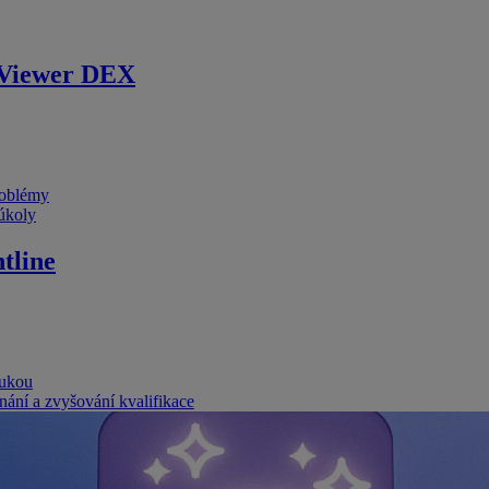
Viewer DEX
problémy
 úkoly
tline
rukou
nání a zvyšování kvalifikace