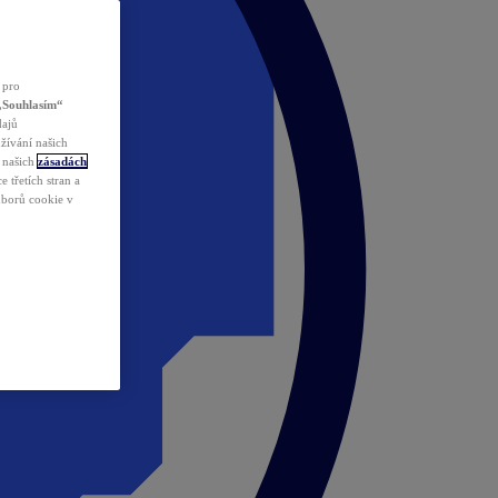
 pro
„Souhlasím“
dajů
žívání našich
v našich
zásadách
 třetích stran a
ouborů cookie v