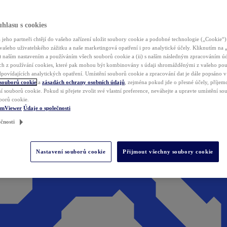
hlasu s cookies
jeho partneři chtějí do vašeho zařízení uložit soubory cookie a podobné technologie („Cookie“)
vašeho uživatelského zážitku a naše marketingová opatření i pro analytické účely. Kliknutím na
(i) naším nastavením a používáním všech souborů cookie a (ii) s naším následným zpracováním ú
h z používání cookies, které pak mohou být kombinovány s údaji shromážděnými z vašeho pou
povídajících analytických opatření. Umístění souborů cookie a zpracování dat je dále popsáno 
 souborů cookie
a
zásadách ochrany osobních údajů
, zejména pokud jde o přesné účely, příjemce
í souborů cookie. Pokud si přejete zvolit své vlastní preference, neváhejte a upravte umístění s
borů cookie.
amViewer
Údaje o společnosti
čnosti
Nastavení souborů cookie
Přijmout všechny soubory cookie