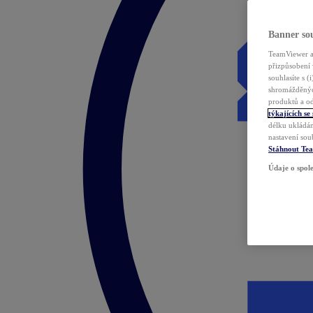
Banner sou
TeamViewer a 
přizpůsobení 
souhlasíte s 
shromážděnýc
produktů a od
týkajících se
délku ukládán
nastavení sou
Stáhnout Te
Údaje o spole