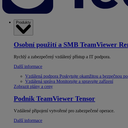
Produkty
Osobní použití a SMB
TeamViewer Re
Rychlý a zabezpečený vzdálený přístup a IT podpora.
Další informace
Vzdálená podpora
Poskytujte okamžitou a bezpečnou p
Vzdálená správa
Monitorujte a spravujte zařízení
Zobrazit plány a ceny
Podnik
TeamViewer Tensor
Vzdálené připojení vytvořené pro zabezpečené operace.
Další informace