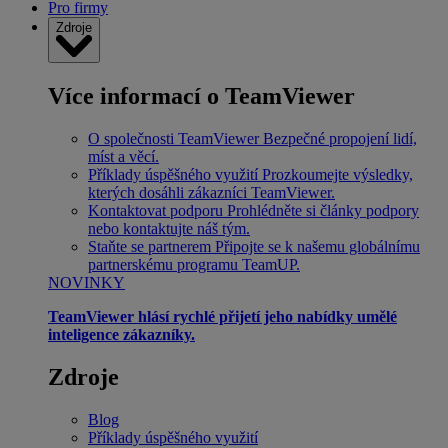
Pro firmy
Zdroje
Více informací o TeamViewer
O společnosti TeamViewer
Bezpečné propojení lidí,
míst a věcí.
Příklady úspěšného využití
Prozkoumejte výsledky,
kterých dosáhli zákazníci TeamViewer.
Kontaktovat podporu
Prohlédněte si články podpory
nebo kontaktujte náš tým.
Staňte se partnerem
Připojte se k našemu globálnímu
partnerskému programu TeamUP.
NOVINKY
TeamViewer hlásí rychlé přijetí jeho nabídky umělé
inteligence zákazníky.
Zdroje
Blog
Příklady úspěšného využití