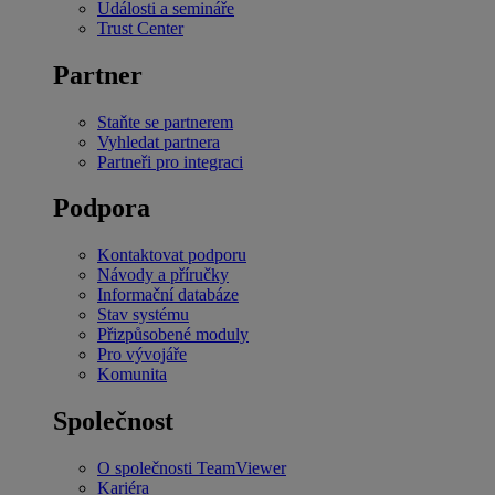
Události a semináře
Trust Center
Partner
Staňte se partnerem
Vyhledat partnera
Partneři pro integraci
Podpora
Kontaktovat podporu
Návody a příručky
Informační databáze
Stav systému
Přizpůsobené moduly
Pro vývojáře
Komunita
Společnost
O společnosti TeamViewer
Kariéra