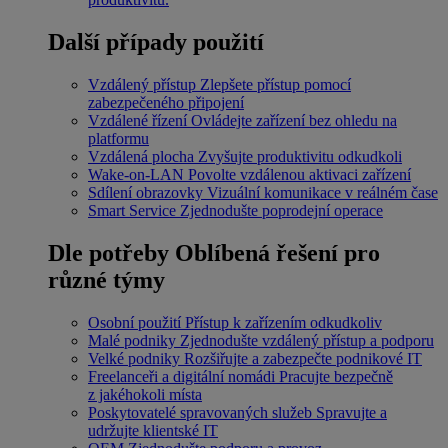
Další případy použití
Vzdálený přístup
Zlepšete přístup pomocí
zabezpečeného připojení
Vzdálené řízení
Ovládejte zařízení bez ohledu na
platformu
Vzdálená plocha
Zvyšujte produktivitu odkudkoli
Wake-on-LAN
Povolte vzdálenou aktivaci zařízení
Sdílení obrazovky
Vizuální komunikace v reálném čase
Smart Service
Zjednodušte poprodejní operace
Dle potřeby
Oblíbená řešení pro
různé týmy
Osobní použití
Přístup k zařízením odkudkoliv
Malé podniky
Zjednodušte vzdálený přístup a podporu
Velké podniky
Rozšiřujte a zabezpečte podnikové IT
Freelanceři a digitální nomádi
Pracujte bezpečně
z jakéhokoli místa
Poskytovatelé spravovaných služeb
Spravujte a
udržujte klientské IT