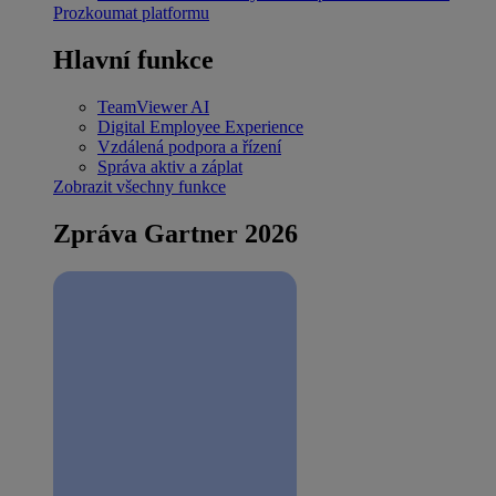
Prozkoumat platformu
Hlavní funkce
TeamViewer AI
Digital Employee Experience
Vzdálená podpora a řízení
Správa aktiv a záplat
Zobrazit všechny funkce
Zpráva Gartner 2026