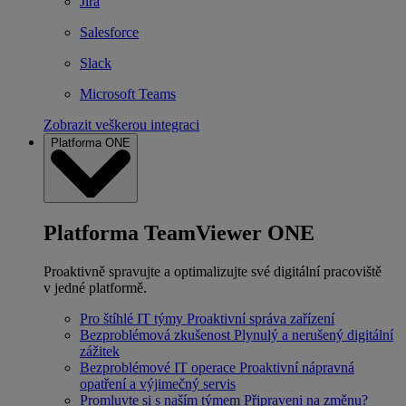
Jira
Salesforce
Slack
Microsoft Teams
Zobrazit veškerou integraci
Platforma ONE
Platforma TeamViewer ONE
Proaktivně spravujte a optimalizujte své digitální pracoviště
v jedné platformě.
Pro štíhlé IT týmy
Proaktivní správa zařízení
Bezproblémová zkušenost
Plynulý a nerušený digitální
zážitek
Bezproblémové IT operace
Proaktivní nápravná
opatření a výjimečný servis
Promluvte si s naším týmem
Připraveni na změnu?