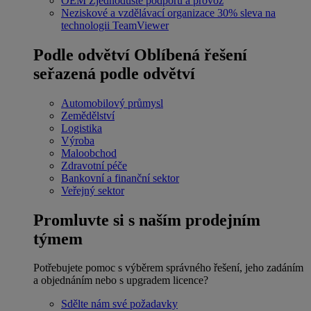
OEM
Zjednodušte podporu a provoz
Neziskové a vzdělávací organizace
30% sleva na
technologii TeamViewer
Podle odvětví
Oblíbená řešení
seřazená podle odvětví
Automobilový průmysl
Zemědělství
Logistika
Výroba
Maloobchod
Zdravotní péče
Bankovní a finanční sektor
Veřejný sektor
Promluvte si s naším prodejním
týmem
Potřebujete pomoc s výběrem správného řešení, jeho zadáním
a objednáním nebo s upgradem licence?
Sdělte nám své požadavky