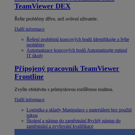
TeamViewer DEX
Řešte problémy dříve, než ovlivní uživatele.
Další informace
Řešení problémů koncových bodů
Identifikujte a řešte
problémy
Automatizace koncových bodů
Automatizujte rutinní
IT úkoly
Připojený pracovník
TeamViewer
Frontline
Zvyšte efektivitu s průmyslovou rozšířenou realitou.
Další informace
Logistika a sklady
Manipulace s materiálem bez použití
rukou
Školení a nástup do zaměstnání
Rychlý nástup do
zaměstnání a zvyšování kvalifikace