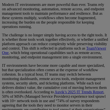
Modern IT environments are more powerful than ever. Teams rely
on advanced monitoring, automation, remote access, and endpoint
management tools to maintain performance and resilience. But as
these systems multiply, workflows often become fragmented,
increasing the burden on the people responsible for keeping
operations running.
The challenge is no longer simply having access to the right tools. It
is whether those tools work together effectively, or whether a unified
platform approach can reduce complexity while preserving visibility
and control. This shift is reflected in platforms such as
TeamViewer
One
, which bring operational capabilities such as remote access,
monitoring, and endpoint management into a single environment.
IT environments have become more capable and more specialized,
but that specialization often comes at the expense of workflow
cohesion. In a typical hour, IT teams may switch between
monitoring dashboards, remote access tools, endpoint management
systems, security alerts, and ticketing platforms. While each tool
delivers distinct value, the cumulative cost of moving between them
is often overlooked. According to
Auvik’s 2025 IT Trends Report
,
50% of MSPs (Managed Service Providers) experience tool sprawl
with 10+ network tools in use and “74% of survey respondents
agreeing that the tools they need to monitor servers in their
environments are contributing to tool-sprawl at their organizations”.