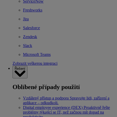
ServiceNow
Freshworks
Jira
Salesforce
Zendesk
Slack
Microsoft Teams
Zobrazit veškerou integraci
Řešení
Oblíbené případy použití
Vzdálený přístup a podpora
Spravujte lidi, zařízení a
aplikace – odkudkoli.
Digital employee experience (DEX)
Proaktivně řešte
problémy týkající se IT, než začnou mít dopad na
produktivitu.