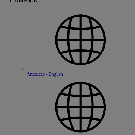
Americas
Americas - English