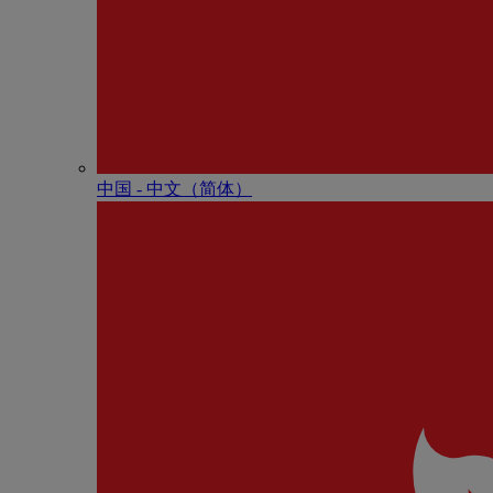
中国 - 中⽂（简体）