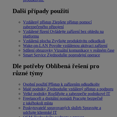
Další případy použití
Vzdálený přístup
Zlepšete přístup pomocí
zabezpečeného připojení
Vzdálené řízení
Ovládejte zařízení bez ohledu na
platformu
Vzdálená plocha
Zvyšujte produktivitu odkudkoli
Wake-on-LAN
Povolte vzdálenou aktivaci zařízení
Sdílení obrazovky
Vizuální komunikace v reálném čase
Smart Service
Zjednodušte poprodejní operace
Dle potřeby
Oblíbená řešení pro
různé týmy
Osobní použití
Přístup k zařízením odkudkoliv
Malé podniky
Zjednodušte vzdálený přístup a podporu
Velké podniky
Rozšiřujte a zabezpečte podnikové IT
Freelanceři a digitální nomádi
Pracujte bezpečně
z jakéhokoli místa
Poskytovatelé spravovaných služeb
Spravujte a
udržujte klientské IT