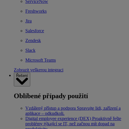
ServiceNow
Freshworks
Jira
Salesforce
Zendesk
Slack
Microsoft Teams
Zobrazit veškerou integraci
Řešení
Oblíbené případy použití
Vzdálený přístup a podpora
Spravujte lidi, zařízení a
aplikace – odkudkoli.
Digital employee experience (DEX)
Proaktivně řešte
problémy týkající se IT, než začnou mít dopad na
produktivitu.