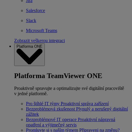
Jira
Salesforce
Slack
Microsoft Teams
Zobrazit veškerou integraci
Platforma ONE
Platforma TeamViewer ONE
Proaktivně spravujte a optimalizujte své digitální pracoviště
v jedné platformě.
Pro štíhlé IT týmy
Proaktivní správa zařízení
Bezproblémová zkušenost
Plynulý a nerušený digitální
zážitek
Bezproblémové IT operace
Proaktivní nápravná
opatření a výjimečný servis
Promluvte si s naším týmem
Připraveni na změnu?