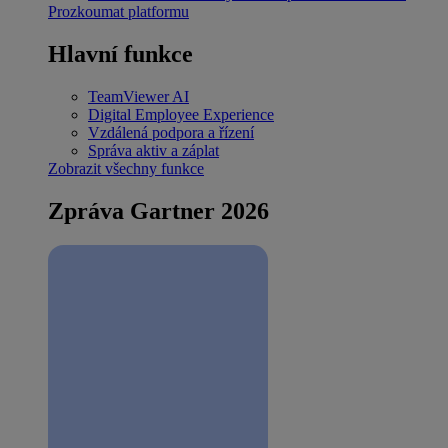
Prozkoumat platformu
Hlavní funkce
TeamViewer AI
Digital Employee Experience
Vzdálená podpora a řízení
Správa aktiv a záplat
Zobrazit všechny funkce
Zpráva Gartner 2026