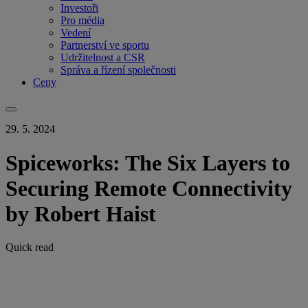
Investoři
Pro média
Vedení
Partnerství ve sportu
Udržitelnost a CSR
Správa a řízení společnosti
Ceny
29. 5. 2024
Spiceworks: The Six Layers to
Securing Remote Connectivity
by Robert Haist
Quick read