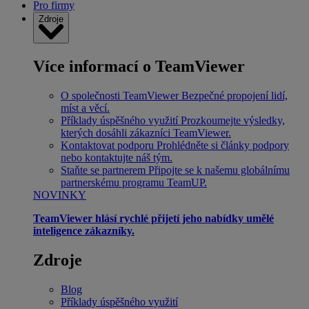
Pro firmy
Zdroje
Více informací o TeamViewer
O společnosti TeamViewer
Bezpečné propojení lidí,
míst a věcí.
Příklady úspěšného využití
Prozkoumejte výsledky,
kterých dosáhli zákazníci TeamViewer.
Kontaktovat podporu
Prohlédněte si články podpory
nebo kontaktujte náš tým.
Staňte se partnerem
Připojte se k našemu globálnímu
partnerskému programu TeamUP.
NOVINKY
TeamViewer hlásí rychlé přijetí jeho nabídky umělé
inteligence zákazníky.
Zdroje
Blog
Příklady úspěšného využití