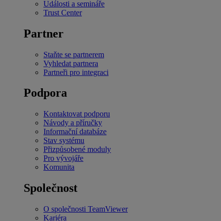
Události a semináře
Trust Center
Partner
Staňte se partnerem
Vyhledat partnera
Partneři pro integraci
Podpora
Kontaktovat podporu
Návody a příručky
Informační databáze
Stav systému
Přizpůsobené moduly
Pro vývojáře
Komunita
Společnost
O společnosti TeamViewer
Kariéra