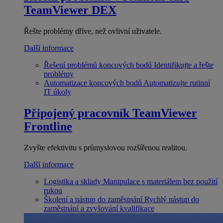
TeamViewer DEX
Řešte problémy dříve, než ovlivní uživatele.
Další informace
Řešení problémů koncových bodů
Identifikujte a řešte
problémy
Automatizace koncových bodů
Automatizujte rutinní
IT úkoly
Připojený pracovník
TeamViewer
Frontline
Zvyšte efektivitu s průmyslovou rozšířenou realitou.
Další informace
Logistika a sklady
Manipulace s materiálem bez použití
rukou
Školení a nástup do zaměstnání
Rychlý nástup do
zaměstnání a zvyšování kvalifikace