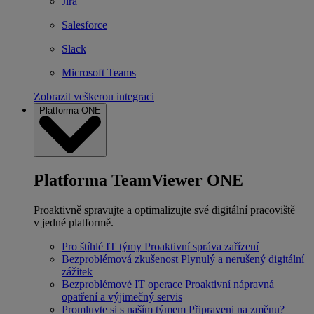
Jira
Salesforce
Slack
Microsoft Teams
Zobrazit veškerou integraci
Platforma ONE
Platforma TeamViewer ONE
Proaktivně spravujte a optimalizujte své digitální pracoviště
v jedné platformě.
Pro štíhlé IT týmy
Proaktivní správa zařízení
Bezproblémová zkušenost
Plynulý a nerušený digitální
zážitek
Bezproblémové IT operace
Proaktivní nápravná
opatření a výjimečný servis
Promluvte si s naším týmem
Připraveni na změnu?