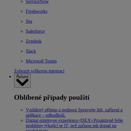
ServiceNow
Freshworks
Jira
Salesforce
Zendesk
Slack
Microsoft Teams
Zobrazit veškerou integraci
Řešení
Oblíbené případy použití
Vzdálený přístup a podpora
Spravujte lidi, zařízení a
aplikace – odkudkoli.
Digital employee experience (DEX)
Proaktivně řešte
problémy týkající se IT, než začnou mít dopad na
produktivitu.