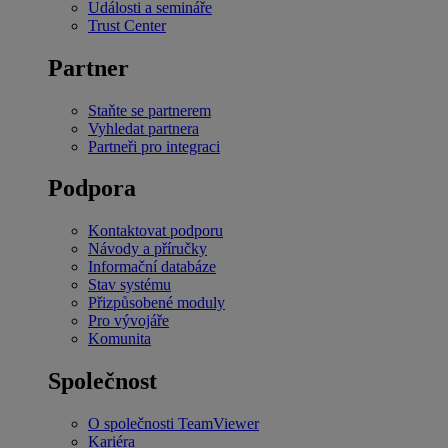
Události a semináře
Trust Center
Partner
Staňte se partnerem
Vyhledat partnera
Partneři pro integraci
Podpora
Kontaktovat podporu
Návody a příručky
Informační databáze
Stav systému
Přizpůsobené moduly
Pro vývojáře
Komunita
Společnost
O společnosti TeamViewer
Kariéra