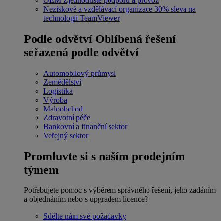
OEM
Zjednodušte podporu a provoz
Neziskové a vzdělávací organizace
30% sleva na
technologii TeamViewer
Podle odvětví
Oblíbená řešení
seřazená podle odvětví
Automobilový průmysl
Zemědělství
Logistika
Výroba
Maloobchod
Zdravotní péče
Bankovní a finanční sektor
Veřejný sektor
Promluvte si s naším prodejním
týmem
Potřebujete pomoc s výběrem správného řešení, jeho zadáním
a objednáním nebo s upgradem licence?
Sdělte nám své požadavky