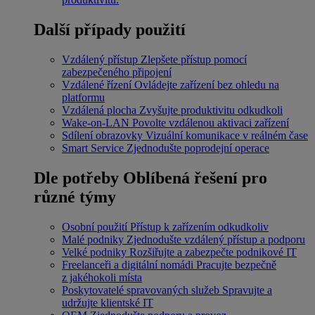
Další případy použití
Vzdálený přístup
Zlepšete přístup pomocí
zabezpečeného připojení
Vzdálené řízení
Ovládejte zařízení bez ohledu na
platformu
Vzdálená plocha
Zvyšujte produktivitu odkudkoli
Wake-on-LAN
Povolte vzdálenou aktivaci zařízení
Sdílení obrazovky
Vizuální komunikace v reálném čase
Smart Service
Zjednodušte poprodejní operace
Dle potřeby
Oblíbená řešení pro
různé týmy
Osobní použití
Přístup k zařízením odkudkoliv
Malé podniky
Zjednodušte vzdálený přístup a podporu
Velké podniky
Rozšiřujte a zabezpečte podnikové IT
Freelanceři a digitální nomádi
Pracujte bezpečně
z jakéhokoli místa
Poskytovatelé spravovaných služeb
Spravujte a
udržujte klientské IT