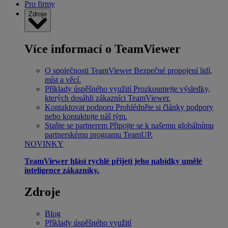
Pro firmy
Zdroje
Více informací o TeamViewer
O společnosti TeamViewer
Bezpečné propojení lidí,
míst a věcí.
Příklady úspěšného využití
Prozkoumejte výsledky,
kterých dosáhli zákazníci TeamViewer.
Kontaktovat podporu
Prohlédněte si články podpory
nebo kontaktujte náš tým.
Staňte se partnerem
Připojte se k našemu globálnímu
partnerskému programu TeamUP.
NOVINKY
TeamViewer hlásí rychlé přijetí jeho nabídky umělé
inteligence zákazníky.
Zdroje
Blog
Příklady úspěšného využití