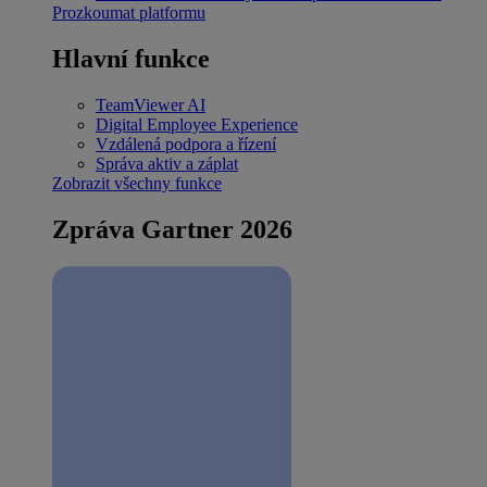
Prozkoumat platformu
Hlavní funkce
TeamViewer AI
Digital Employee Experience
Vzdálená podpora a řízení
Správa aktiv a záplat
Zobrazit všechny funkce
Zpráva Gartner 2026