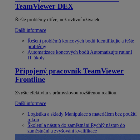
TeamViewer DEX
Řešte problémy dříve, než ovlivní uživatele.
Další informace
Řešení problémů koncových bodů
Identifikujte a řešte
problémy
Automatizace koncových bodů
Automatizujte rutinní
IT úkoly
Připojený pracovník
TeamViewer
Frontline
Zvyšte efektivitu s průmyslovou rozšířenou realitou.
Další informace
Logistika a sklady
Manipulace s materiálem bez použití
rukou
Školení a nástup do zaměstnání
Rychlý nástup do
zaměstnání a zvyšování kvalifikace