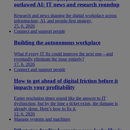
outlawed AI: IT news and research roundup
Research and news shaping the digital workplace across
infrastructure, AI, and people-first strategy.
25. 6. 2026
Connect and support people
Building the autonomous workplace
What if every IT fix could improve the next one—and
eventually eliminate the issue entirely?
17. 6. 2026
Connect and support people
How to get ahead of digital friction before it
impacts your profitability
Faster resolution times sound like the answer to IT
dysfunction, but by the time a ticket exists, the damage is
already done. Here’s how to fix it.
12. 6. 2026
Manage systems and machines