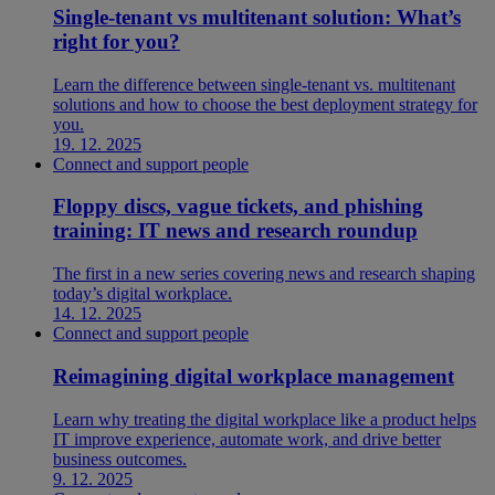
Single-tenant vs multitenant solution: What’s
right for you?
Learn the difference between single-tenant vs. multitenant
solutions and how to choose the best deployment strategy for
you.
19. 12. 2025
Connect and support people
Floppy discs, vague tickets, and phishing
training: IT news and research roundup
The first in a new series covering news and research shaping
today’s digital workplace.
14. 12. 2025
Connect and support people
Reimagining digital workplace management
Learn why treating the digital workplace like a product helps
IT improve experience, automate work, and drive better
business outcomes.
9. 12. 2025