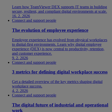
Learn how TeamViewer DEX supports IT teams in building
secure, resilient, and compliant digital environments at scale.
16. 2. 2026
Connect and support people
The evolution of employee experience
Employee experience has evolved from physical workplaces
to digital-first environments. Learn why digital employee
experience (DEX) is now central to productivity, retention,
and customer experience.
9. 2. 2026
Connect and support people
3 metrics for defining digital workplace success
Get a detailed overview of the key metrics shaping digital
workplace success.
4. 2. 2026
Connect and support people
The digital future of industrial and operational
work