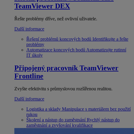
TeamViewer DEX
Řešte problémy dříve, než ovlivní uživatele.
Další informace
Řešení problémů koncových bodů
Identifikujte a řešte
problémy
Automatizace koncových bodů
Automatizujte rutinní
IT úkoly
Připojený pracovník
TeamViewer
Frontline
Zvyšte efektivitu s průmyslovou rozšířenou realitou.
Další informace
Logistika a sklady
Manipulace s materiálem bez použití
rukou
Školení a nástup do zaměstnání
Rychlý nástup do
zaměstnání a zvyšování kvalifikace