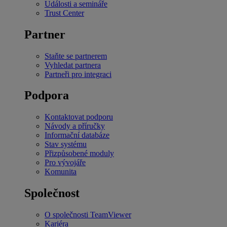
Události a semináře
Trust Center
Partner
Staňte se partnerem
Vyhledat partnera
Partneři pro integraci
Podpora
Kontaktovat podporu
Návody a příručky
Informační databáze
Stav systému
Přizpůsobené moduly
Pro vývojáře
Komunita
Společnost
O společnosti TeamViewer
Kariéra