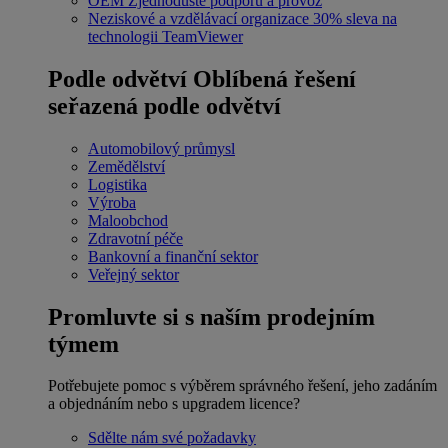
OEM
Zjednodušte podporu a provoz
Neziskové a vzdělávací organizace
30% sleva na
technologii TeamViewer
Podle odvětví
Oblíbená řešení
seřazená podle odvětví
Automobilový průmysl
Zemědělství
Logistika
Výroba
Maloobchod
Zdravotní péče
Bankovní a finanční sektor
Veřejný sektor
Promluvte si s naším prodejním
týmem
Potřebujete pomoc s výběrem správného řešení, jeho zadáním
a objednáním nebo s upgradem licence?
Sdělte nám své požadavky