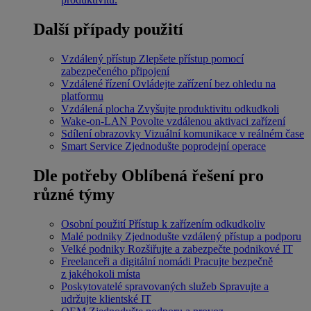
Další případy použití
Vzdálený přístup
Zlepšete přístup pomocí
zabezpečeného připojení
Vzdálené řízení
Ovládejte zařízení bez ohledu na
platformu
Vzdálená plocha
Zvyšujte produktivitu odkudkoli
Wake-on-LAN
Povolte vzdálenou aktivaci zařízení
Sdílení obrazovky
Vizuální komunikace v reálném čase
Smart Service
Zjednodušte poprodejní operace
Dle potřeby
Oblíbená řešení pro
různé týmy
Osobní použití
Přístup k zařízením odkudkoliv
Malé podniky
Zjednodušte vzdálený přístup a podporu
Velké podniky
Rozšiřujte a zabezpečte podnikové IT
Freelanceři a digitální nomádi
Pracujte bezpečně
z jakéhokoli místa
Poskytovatelé spravovaných služeb
Spravujte a
udržujte klientské IT