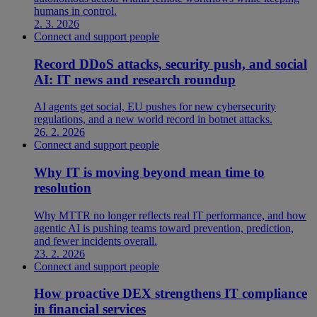
humans in control.
2. 3. 2026
Connect and support people
Record DDoS attacks, security push, and social
AI: IT news and research roundup
AI agents get social, EU pushes for new cybersecurity
regulations, and a new world record in botnet attacks.
26. 2. 2026
Connect and support people
Why IT is moving beyond mean time to
resolution
Why MTTR no longer reflects real IT performance, and how
agentic AI is pushing teams toward prevention, prediction,
and fewer incidents overall.
23. 2. 2026
Connect and support people
How proactive DEX strengthens IT compliance
in financial services