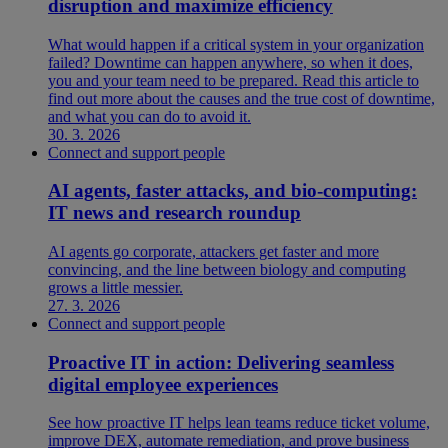
disruption and maximize efficiency
What would happen if a critical system in your organization
failed? Downtime can happen anywhere, so when it does,
you and your team need to be prepared. Read this article to
find out more about the causes and the true cost of downtime,
and what you can do to avoid it.
30. 3. 2026
Connect and support people
AI agents, faster attacks, and bio-computing:
IT news and research roundup
AI agents go corporate, attackers get faster and more
convincing, and the line between biology and computing
grows a little messier.
27. 3. 2026
Connect and support people
Proactive IT in action: Delivering seamless
digital employee experiences
See how proactive IT helps lean teams reduce ticket volume,
improve DEX, automate remediation, and prove business