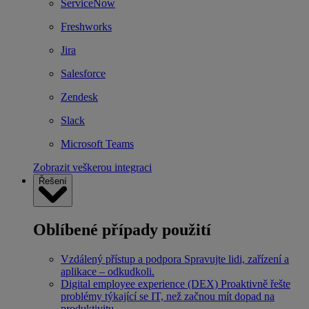
ServiceNow
Freshworks
Jira
Salesforce
Zendesk
Slack
Microsoft Teams
Zobrazit veškerou integraci
Řešení
Oblíbené případy použití
Vzdálený přístup a podpora
Spravujte lidi, zařízení a
aplikace – odkudkoli.
Digital employee experience (DEX)
Proaktivně řešte
problémy týkající se IT, než začnou mít dopad na
produktivitu.