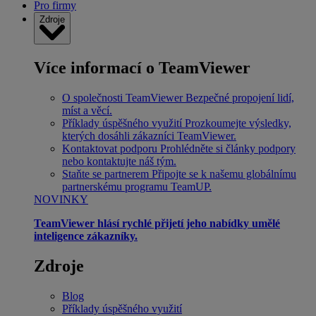
Pro firmy
Zdroje
Více informací o TeamViewer
O společnosti TeamViewer
Bezpečné propojení lidí,
míst a věcí.
Příklady úspěšného využití
Prozkoumejte výsledky,
kterých dosáhli zákazníci TeamViewer.
Kontaktovat podporu
Prohlédněte si články podpory
nebo kontaktujte náš tým.
Staňte se partnerem
Připojte se k našemu globálnímu
partnerskému programu TeamUP.
NOVINKY
TeamViewer hlásí rychlé přijetí jeho nabídky umělé
inteligence zákazníky.
Zdroje
Blog
Příklady úspěšného využití