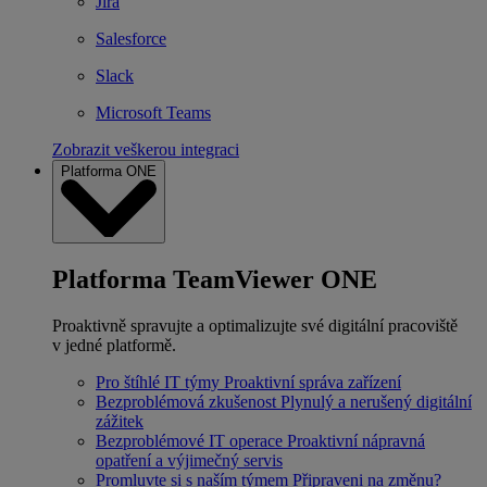
Jira
Salesforce
Slack
Microsoft Teams
Zobrazit veškerou integraci
Platforma ONE
Platforma TeamViewer ONE
Proaktivně spravujte a optimalizujte své digitální pracoviště
v jedné platformě.
Pro štíhlé IT týmy
Proaktivní správa zařízení
Bezproblémová zkušenost
Plynulý a nerušený digitální
zážitek
Bezproblémové IT operace
Proaktivní nápravná
opatření a výjimečný servis
Promluvte si s naším týmem
Připraveni na změnu?