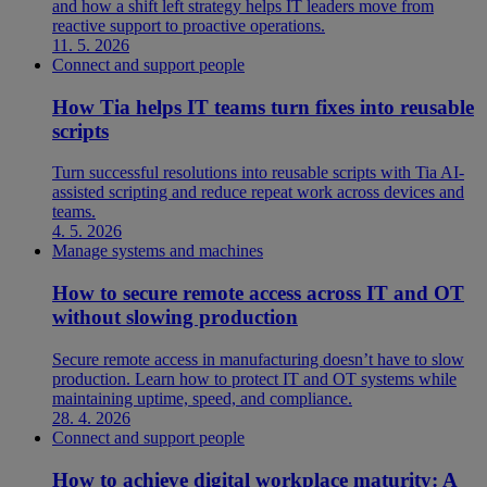
and how a shift left strategy helps IT leaders move from
reactive support to proactive operations.
11. 5. 2026
Connect and support people
How Tia helps IT teams turn fixes into reusable
scripts
Turn successful resolutions into reusable scripts with Tia AI-
assisted scripting and reduce repeat work across devices and
teams.
4. 5. 2026
Manage systems and machines
How to secure remote access across IT and OT
without slowing production
Secure remote access in manufacturing doesn’t have to slow
production. Learn how to protect IT and OT systems while
maintaining uptime, speed, and compliance.
28. 4. 2026
Connect and support people
How to achieve digital workplace maturity: A