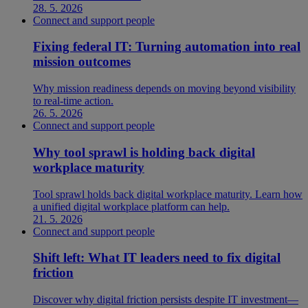
28. 5. 2026
Connect and support people
Fixing federal IT: Turning automation into real
mission outcomes
Why mission readiness depends on moving beyond visibility
to real-time action.
26. 5. 2026
Connect and support people
Why tool sprawl is holding back digital
workplace maturity
Tool sprawl holds back digital workplace maturity. Learn how
a unified digital workplace platform can help.
21. 5. 2026
Connect and support people
Shift left: What IT leaders need to fix digital
friction
Discover why digital friction persists despite IT investment—