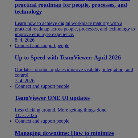
practical roadmap for people, processes, and
technology
Learn how to achieve digital workplace maturity with a
practical roadmap across people, processes, and technology to
improve employee experience.
8. 4. 2026
Connect and support people
Up to Speed with TeamViewer: April 2026
Our latest product updates improve visibility, integration, and
control.
7. 4. 2026
Connect and support people
TeamViewer ONE UI updates
Less clicking around. More getting things done.
31. 3. 2026
Connect and support people
Managing downtime: How to minimize