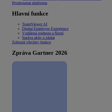
Prozkoumat platformu
Hlavní funkce
TeamViewer AI
Digital Employee Experience
Vzdálená podpora a řízení
Správa aktiv a záplat
Zobrazit všechny funkce
Zpráva Gartner 2026