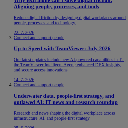
Why tech alone can’t solve digital friction:
Aligning people, processes, and tools
Reduce digital friction by designing digital workplaces around
people, processes, and technology.
22. 7. 2026
Connect and support people
Up to Speed with TeamViewer: July 2026
Our latest updates include new AI-powered capabilities in Tia,
the TeamViewer Intelligent Agent; enhanced DEX insights,
and secure access innovations.
14. 7. 2026
Connect and support people
Underwater data, people-first strategy, and
outlawed AI: IT news and research roundup
Research and news shaping the digital workplace across
infrastructure, AI, and people-first strategy.
25. 6. 2026