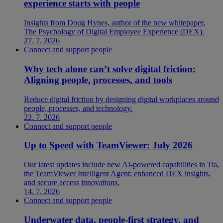
experience starts with people
Insights from Doug Hynes, author of the new whitepaper,
The Psychology of Digital Employee Experience (DEX).
27. 7. 2026
Connect and support people
Why tech alone can’t solve digital friction:
Aligning people, processes, and tools
Reduce digital friction by designing digital workplaces around
people, processes, and technology.
22. 7. 2026
Connect and support people
Up to Speed with TeamViewer: July 2026
Our latest updates include new AI-powered capabilities in Tia,
the TeamViewer Intelligent Agent; enhanced DEX insights,
and secure access innovations.
14. 7. 2026
Connect and support people
Underwater data, people-first strategy, and