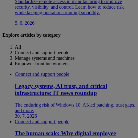
Standardize remote access in manufacturing to improve
security, visibility, and control. Learn how to reduce risk
while keeping operations running smoothly.
5. 6. 2026
Explore articles by category
All
Connect and support people
Manage systems and machines
Empower frontline workers
Connect and support people
Legacy systems, AI trust, and critical
infrastructure: IT news roundup
The enduring risk of Windows 10, AI-led patching, trust gaps,
and more.
30. 7. 2026
Connect and support people
The human scale: Why digital employee