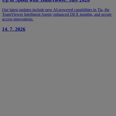
Our latest updates include new AI-powered capabilities in Tia, the
TeamViewer Intelligent Agent; enhanced DEX insights, and secure
access innovations.
14. 7. 2026