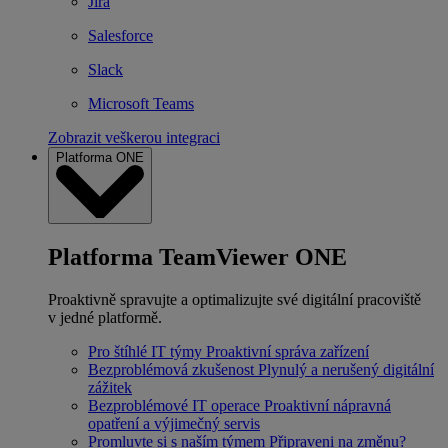
Jira
Salesforce
Slack
Microsoft Teams
Zobrazit veškerou integraci
Platforma ONE
Platforma TeamViewer ONE
Proaktivně spravujte a optimalizujte své digitální pracoviště
v jedné platformě.
Pro štíhlé IT týmy
Proaktivní správa zařízení
Bezproblémová zkušenost
Plynulý a nerušený digitální
zážitek
Bezproblémové IT operace
Proaktivní nápravná
opatření a výjimečný servis
Promluvte si s naším týmem
Připraveni na změnu?