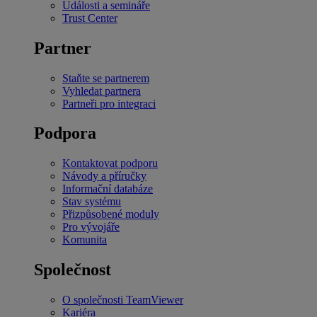
Události a semináře
Trust Center
Partner
Staňte se partnerem
Vyhledat partnera
Partneři pro integraci
Podpora
Kontaktovat podporu
Návody a příručky
Informační databáze
Stav systému
Přizpůsobené moduly
Pro vývojáře
Komunita
Společnost
O společnosti TeamViewer
Kariéra