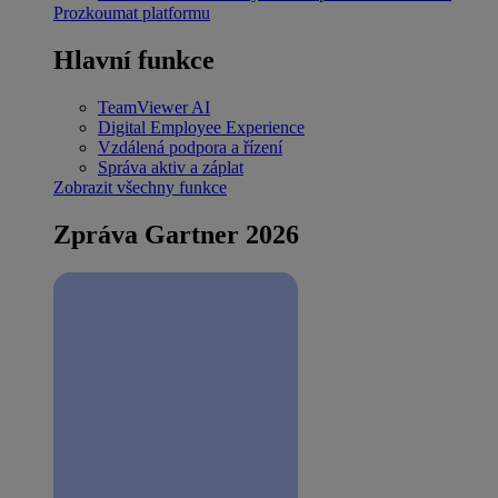
Prozkoumat platformu
Hlavní funkce
TeamViewer AI
Digital Employee Experience
Vzdálená podpora a řízení
Správa aktiv a záplat
Zobrazit všechny funkce
Zpráva Gartner 2026