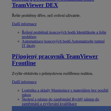
TeamViewer DEX
Řešte problémy dříve, než ovlivní uživatele.
Další informace
Řešení problémů koncových bodů
Identifikujte a řešte
problémy
Automatizace koncových bodů
Automatizujte rutinní
IT úkoly
Připojený pracovník
TeamViewer
Frontline
Zvyšte efektivitu s průmyslovou rozšířenou realitou.
Další informace
Logistika a sklady
Manipulace s materiálem bez použití
rukou
Školení a nástup do zaměstnání
Rychlý nástup do
zaměstnání a zvyšování kvalifikace