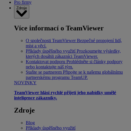
Pro firmy
Zdroje
Více informací o TeamViewer
O společnosti TeamViewer
Bezpečné propojení lidí,
míst a věcí.
Příklady úspěšného využití
Prozkoumejte výsledky,
kterých dosáhli zákazníci TeamViewer.
Kontaktovat podporu
Prohlédněte si články podpory
nebo kontaktujte náš tým.
Staňte se partnerem
Připojte se k našemu globálnímu
partnerskému programu TeamUP.
NOVINKY
TeamViewer hlásí rychlé přijetí jeho nabídky umělé
inteligence zákazníky.
Zdroje
Blog
Příklady úspěšného využití