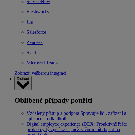
ServiceNow
Freshworks
Jira
Salesforce
Zendesk
Slack
Microsoft Teams
Zobrazit veškerou integraci
Řešení
Oblíbené případy použití
Vzdálený přístup a podpora
Spravujte lidi, zařízení a
aplikace – odkudkoli.
Digital employee experience (DEX)
Proaktivně řešte
problémy týkající se IT, než začnou mít dopad na
produktivitu.