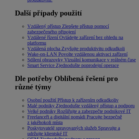
Další případy použití
Vzdálený přístup
Zlepšete přístup pomocí
zabezpečeného připojení
Vzdálené řízení
Ovládejte zařízení bez ohledu na
platformu
Vzdálená plocha
Zvyšujte produktivitu odkudkoli
Wake-on-LAN
Povolte vzdálenou aktivaci zařízení
Sdílení obrazovky
Vizuální komunikace v reálném čase
Smart Service
Zjednodušte poprodejní operace
Dle potřeby
Oblíbená řešení pro
různé týmy
Osobní použití
Přístup k zařízením odkudkoliv
Malé podniky
Zjednodušte vzdálený přístup a podporu
Velké podniky
Rozšiřujte a zabezpečte podnikové IT
Freelanceři a digitální nomádi
Pracujte bezpečně
z jakéhokoli místa
Poskytovatelé spravovaných služeb
Spravujte a
udržujte klientské IT