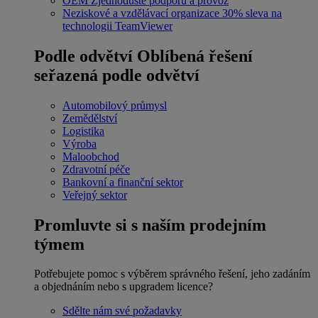
OEM
Zjednodušte podporu a provoz
Neziskové a vzdělávací organizace
30% sleva na
technologii TeamViewer
Podle odvětví
Oblíbená řešení
seřazená podle odvětví
Automobilový průmysl
Zemědělství
Logistika
Výroba
Maloobchod
Zdravotní péče
Bankovní a finanční sektor
Veřejný sektor
Promluvte si s naším prodejním
týmem
Potřebujete pomoc s výběrem správného řešení, jeho zadáním
a objednáním nebo s upgradem licence?
Sdělte nám své požadavky