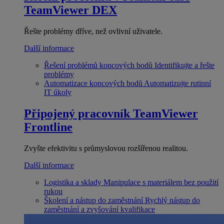
TeamViewer DEX
Řešte problémy dříve, než ovlivní uživatele.
Další informace
Řešení problémů koncových bodů
Identifikujte a řešte
problémy
Automatizace koncových bodů
Automatizujte rutinní
IT úkoly
Připojený pracovník
TeamViewer
Frontline
Zvyšte efektivitu s průmyslovou rozšířenou realitou.
Další informace
Logistika a sklady
Manipulace s materiálem bez použití
rukou
Školení a nástup do zaměstnání
Rychlý nástup do
zaměstnání a zvyšování kvalifikace