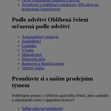
OEM
Zjednodušte podporu a provoz
Neziskové a vzdělávací organizace
30% sleva na
technologii TeamViewer
Podle odvětví
Oblíbená řešení
seřazená podle odvětví
Automobilový průmysl
Zemědělství
Logistika
Výroba
Maloobchod
Zdravotní péče
Bankovní a finanční sektor
Veřejný sektor
Promluvte si s naším prodejním
týmem
Potřebujete pomoc s výběrem správného řešení, jeho zadáním
a objednáním nebo s upgradem licence?
Sdělte nám své požadavky