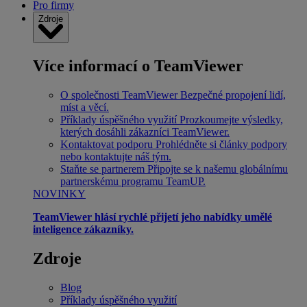
Pro firmy
Zdroje
Více informací o TeamViewer
O společnosti TeamViewer
Bezpečné propojení lidí,
míst a věcí.
Příklady úspěšného využití
Prozkoumejte výsledky,
kterých dosáhli zákazníci TeamViewer.
Kontaktovat podporu
Prohlédněte si články podpory
nebo kontaktujte náš tým.
Staňte se partnerem
Připojte se k našemu globálnímu
partnerskému programu TeamUP.
NOVINKY
TeamViewer hlásí rychlé přijetí jeho nabídky umělé
inteligence zákazníky.
Zdroje
Blog
Příklady úspěšného využití