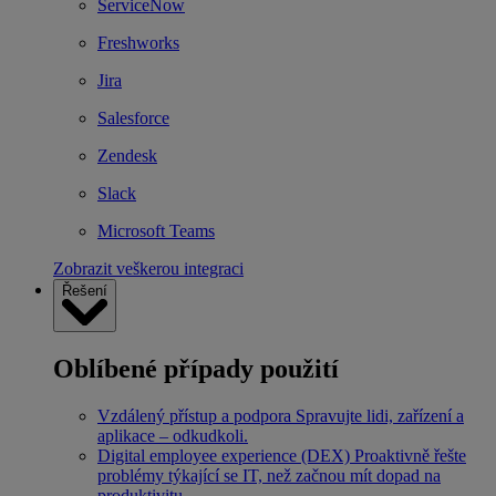
ServiceNow
Freshworks
Jira
Salesforce
Zendesk
Slack
Microsoft Teams
Zobrazit veškerou integraci
Řešení
Oblíbené případy použití
Vzdálený přístup a podpora
Spravujte lidi, zařízení a
aplikace – odkudkoli.
Digital employee experience (DEX)
Proaktivně řešte
problémy týkající se IT, než začnou mít dopad na
produktivitu.