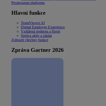
Prozkoumat platformu
Hlavní funkce
TeamViewer AI
Digital Employee Experience
Vzdálená podpora a řízení
Správa aktiv a záplat
Zobrazit všechny funkce
Zpráva Gartner 2026