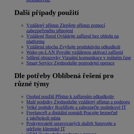
Další případy použití
Vzdálený přístup
Zlepšete přístup pomocí
zabezpečeného připojení
Vzdálené řízení
Ovládejte zařízení bez ohledu na
platformu
Vzdálená plocha
Zvyšujte produktivitu odkudkoli
Wake-on-LAN
Povolte vzdálenou aktivaci zařízení
Sdílení obrazovky
Vizuální komunikace v reálném čase
Smart Service
Zjednodušte poprodejní operace
Dle potřeby
Oblíbená řešení pro
různé týmy
Osobní použití
Přístup k zařízením odkudkoliv
Malé podniky
Zjednodušte vzdálený přístup a podporu
Velké podniky
Rozšiřujte a zabezpečte podnikové IT
Freelanceři a digitální nomádi
Pracujte bezpečně
z jakéhokoli místa
Poskytovatelé spravovaných služeb
Spravujte a
udržujte klientské IT