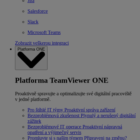
Jira
Salesforce
Slack
Microsoft Teams
Zobrazit veškerou integraci
Platforma ONE
Platforma TeamViewer ONE
Proaktivně spravujte a optimalizujte své digitální pracoviště
v jedné platformě.
Pro štíhlé IT týmy
Proaktivní správa zařízení
Bezproblémová zkušenost
Plynulý a nerušený digitální
zážitek
Bezproblémové IT operace
Proaktivní nápravná
opatření a výjimečný servis
Promluvte si s naším týmem
Připraveni na změnu?