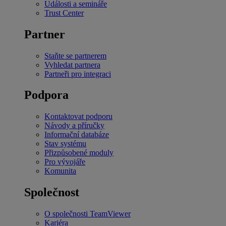
Události a semináře
Trust Center
Partner
Staňte se partnerem
Vyhledat partnera
Partneři pro integraci
Podpora
Kontaktovat podporu
Návody a příručky
Informační databáze
Stav systému
Přizpůsobené moduly
Pro vývojáře
Komunita
Společnost
O společnosti TeamViewer
Kariéra