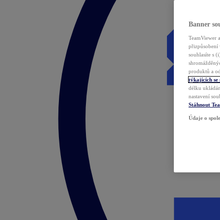
Banner sou
TeamViewer a 
přizpůsobení 
souhlasíte s 
shromážděnýc
produktů a od
týkajících se
délku ukládán
nastavení sou
Stáhnout Te
Údaje o spole