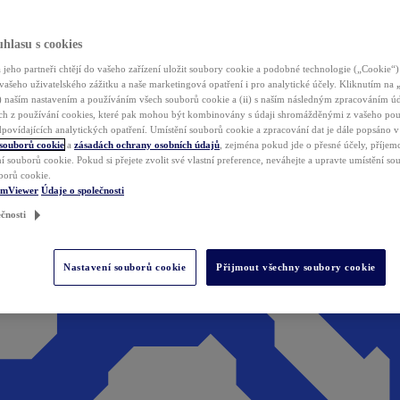
hlasu s cookies
jeho partneři chtějí do vašeho zařízení uložit soubory cookie a podobné technologie („Cookie“)
vašeho uživatelského zážitku a naše marketingová opatření i pro analytické účely. Kliknutím na
(i) naším nastavením a používáním všech souborů cookie a (ii) s naším následným zpracováním ú
h z používání cookies, které pak mohou být kombinovány s údaji shromážděnými z vašeho pou
povídajících analytických opatření. Umístění souborů cookie a zpracování dat je dále popsáno 
 souborů cookie
a
zásadách ochrany osobních údajů
, zejména pokud jde o přesné účely, příjemce
í souborů cookie. Pokud si přejete zvolit své vlastní preference, neváhejte a upravte umístění s
borů cookie.
amViewer
Údaje o společnosti
čnosti
Nastavení souborů cookie
Přijmout všechny soubory cookie