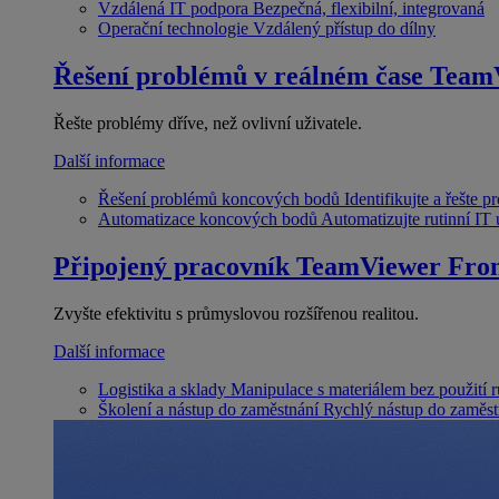
Vzdálená IT podpora
Bezpečná, flexibilní, integrovaná
Operační technologie
Vzdálený přístup do dílny
Řešení problémů v reálném čase
Team
Řešte problémy dříve, než ovlivní uživatele.
Další informace
Řešení problémů koncových bodů
Identifikujte a řešte 
Automatizace koncových bodů
Automatizujte rutinní IT
Připojený pracovník
TeamViewer Fron
Zvyšte efektivitu s průmyslovou rozšířenou realitou.
Další informace
Logistika a sklady
Manipulace s materiálem bez použití 
Školení a nástup do zaměstnání
Rychlý nástup do zaměst