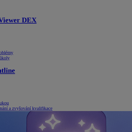
Viewer DEX
problémy
 úkoly
tline
rukou
nání a zvyšování kvalifikace