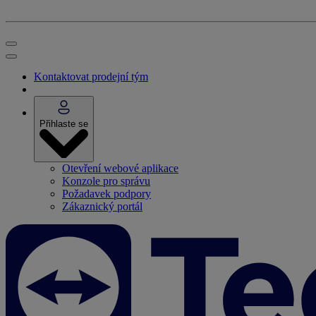
Kontaktovat prodejní tým
Přihlaste se
Otevření webové aplikace
Konzole pro správu
Požadavek podpory
Zákaznický portál