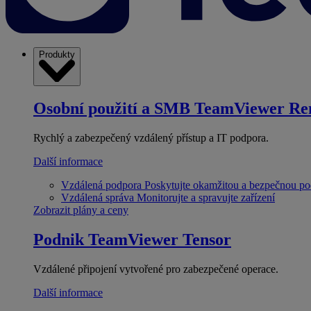
Produkty
Osobní použití a SMB
TeamViewer Re
Rychlý a zabezpečený vzdálený přístup a IT podpora.
Další informace
Vzdálená podpora
Poskytujte okamžitou a bezpečnou p
Vzdálená správa
Monitorujte a spravujte zařízení
Zobrazit plány a ceny
Podnik
TeamViewer Tensor
Vzdálené připojení vytvořené pro zabezpečené operace.
Další informace