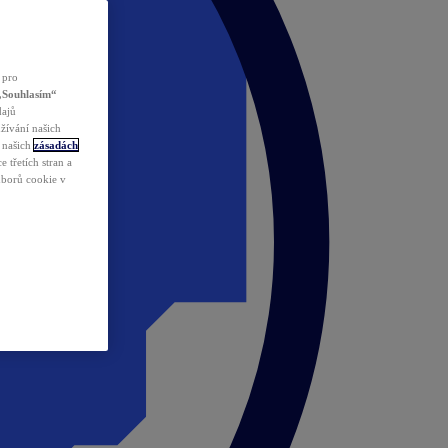
 pro
„Souhlasím“
dajů
žívání našich
v našich
zásadách
 třetích stran a
ouborů cookie v