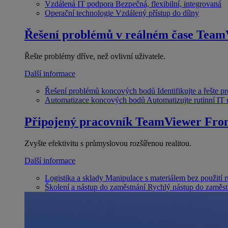
Vzdálená IT podpora
Bezpečná, flexibilní, integrovaná
Operační technologie
Vzdálený přístup do dílny
Řešení problémů v reálném čase
Team
Řešte problémy dříve, než ovlivní uživatele.
Další informace
Řešení problémů koncových bodů
Identifikujte a řešte 
Automatizace koncových bodů
Automatizujte rutinní IT
Připojený pracovník
TeamViewer Fron
Zvyšte efektivitu s průmyslovou rozšířenou realitou.
Další informace
Logistika a sklady
Manipulace s materiálem bez použití 
Školení a nástup do zaměstnání
Rychlý nástup do zaměst