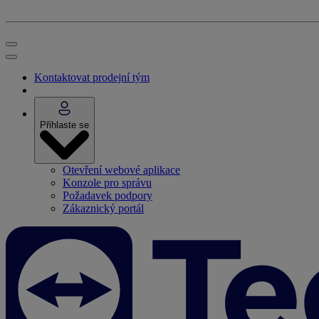
Kontaktovat prodejní tým
Přihlaste se
Otevření webové aplikace
Konzole pro správu
Požadavek podpory
Zákaznický portál