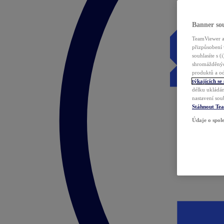
Banner sou
TeamViewer a 
přizpůsobení 
souhlasíte s 
shromážděnýc
produktů a od
týkajících se
délku ukládán
nastavení sou
Stáhnout Te
Údaje o spole