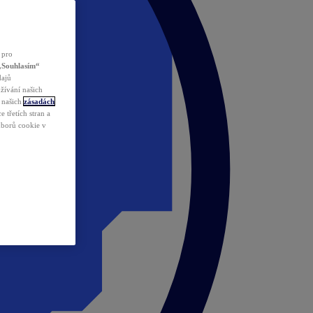
 pro
„Souhlasím“
dajů
žívání našich
v našich
zásadách
 třetích stran a
ouborů cookie v