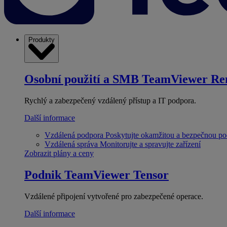
Produkty
Osobní použití a SMB
TeamViewer Re
Rychlý a zabezpečený vzdálený přístup a IT podpora.
Další informace
Vzdálená podpora
Poskytujte okamžitou a bezpečnou p
Vzdálená správa
Monitorujte a spravujte zařízení
Zobrazit plány a ceny
Podnik
TeamViewer Tensor
Vzdálené připojení vytvořené pro zabezpečené operace.
Další informace