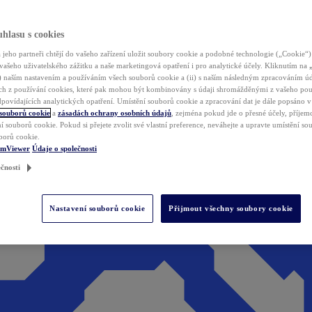
hlasu s cookies
jeho partneři chtějí do vašeho zařízení uložit soubory cookie a podobné technologie („Cookie“)
vašeho uživatelského zážitku a naše marketingová opatření i pro analytické účely. Kliknutím na
(i) naším nastavením a používáním všech souborů cookie a (ii) s naším následným zpracováním ú
h z používání cookies, které pak mohou být kombinovány s údaji shromážděnými z vašeho pou
povídajících analytických opatření. Umístění souborů cookie a zpracování dat je dále popsáno 
 souborů cookie
a
zásadách ochrany osobních údajů
, zejména pokud jde o přesné účely, příjemce
í souborů cookie. Pokud si přejete zvolit své vlastní preference, neváhejte a upravte umístění s
borů cookie.
amViewer
Údaje o společnosti
čnosti
Nastavení souborů cookie
Přijmout všechny soubory cookie