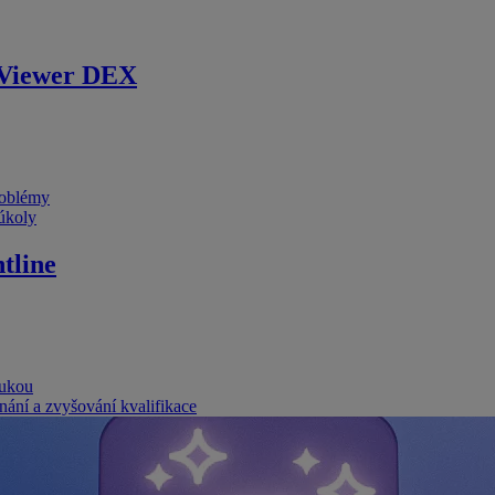
Viewer DEX
problémy
 úkoly
tline
rukou
nání a zvyšování kvalifikace