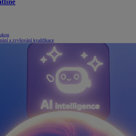
tline
rukou
nání a zvyšování kvalifikace