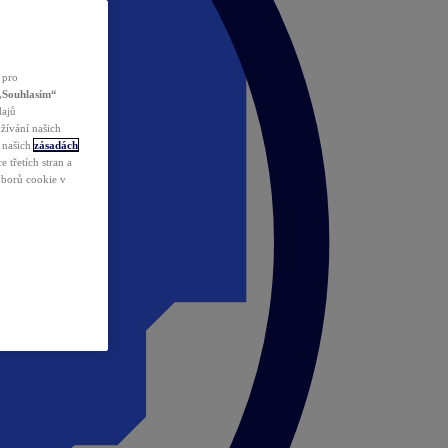
 pro
„Souhlasím“
dajů
žívání našich
v našich
zásadách
 třetích stran a
ouborů cookie v