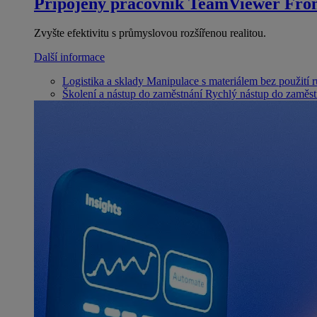
Připojený pracovník
TeamViewer Fron
Zvyšte efektivitu s průmyslovou rozšířenou realitou.
Další informace
Logistika a sklady
Manipulace s materiálem bez použití 
Školení a nástup do zaměstnání
Rychlý nástup do zaměst