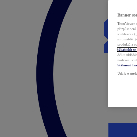
Banner sou
TeamViewer a 
přizpůsobení 
souhlasíte s 
shromážděnýc
produktů a od
týkajících se
délku ukládán
nastavení sou
Stáhnout Te
Údaje o spole