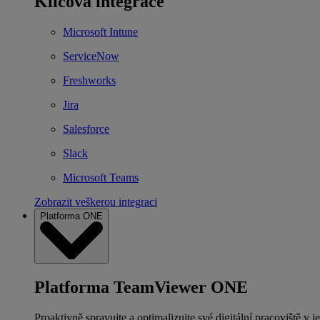
Klíčová integrace
Microsoft Intune
ServiceNow
Freshworks
Jira
Salesforce
Slack
Microsoft Teams
Zobrazit veškerou integraci
Platforma ONE
Platforma TeamViewer ONE
Proaktivně spravujte a optimalizujte své digitální pracoviště v j