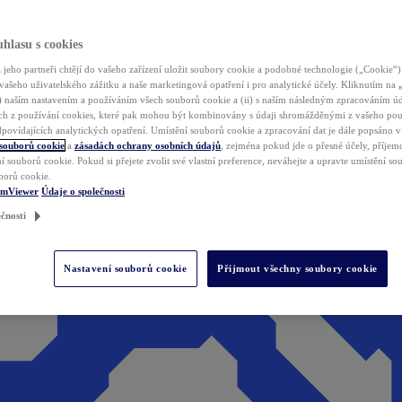
hlasu s cookies
jeho partneři chtějí do vašeho zařízení uložit soubory cookie a podobné technologie („Cookie“)
vašeho uživatelského zážitku a naše marketingová opatření i pro analytické účely. Kliknutím na
(i) naším nastavením a používáním všech souborů cookie a (ii) s naším následným zpracováním ú
h z používání cookies, které pak mohou být kombinovány s údaji shromážděnými z vašeho pou
povídajících analytických opatření. Umístění souborů cookie a zpracování dat je dále popsáno 
 souborů cookie
a
zásadách ochrany osobních údajů
, zejména pokud jde o přesné účely, příjemce
í souborů cookie. Pokud si přejete zvolit své vlastní preference, neváhejte a upravte umístění s
borů cookie.
amViewer
Údaje o společnosti
čnosti
Nastavení souborů cookie
Přijmout všechny soubory cookie