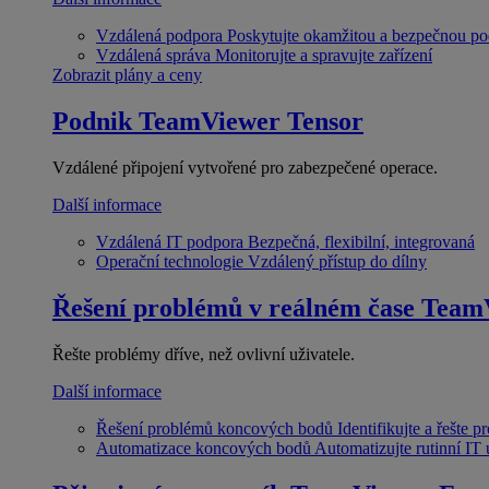
Vzdálená podpora
Poskytujte okamžitou a bezpečnou p
Vzdálená správa
Monitorujte a spravujte zařízení
Zobrazit plány a ceny
Podnik
TeamViewer Tensor
Vzdálené připojení vytvořené pro zabezpečené operace.
Další informace
Vzdálená IT podpora
Bezpečná, flexibilní, integrovaná
Operační technologie
Vzdálený přístup do dílny
Řešení problémů v reálném čase
Team
Řešte problémy dříve, než ovlivní uživatele.
Další informace
Řešení problémů koncových bodů
Identifikujte a řešte 
Automatizace koncových bodů
Automatizujte rutinní IT