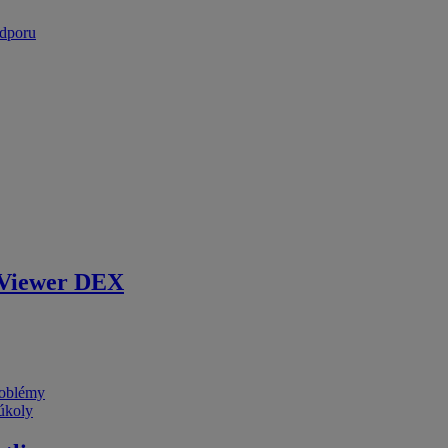
odporu
Viewer DEX
problémy
 úkoly