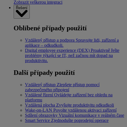
Zobrazit veškerou integraci
Řešení
Oblíbené případy použití
Vzdálený přístup a podpora
Spravujte lidi, zařízení a
aplikace – odkudkoli.
Digital employee experience (DEX)
Proaktivně řešte
problémy týkající se IT, než začnou mít dopad na
produktivitu.
Další případy použití
Vzdálený přístup
Zlepšete přístup pomocí
zabezpečeného připojení
Vzdálené řízení
Ovládejte zařízení bez ohledu na
platformu
Vzdálená plocha
Zvyšujte produktivitu odkudkoli
Wake-on-LAN
Povolte vzdálenou aktivaci zařízení
Sdílení obrazovky
Vizuální komunikace v reálném čase
Smart Service
Zjednodušte poprodejní operace