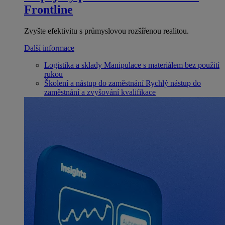
Frontline
Zvyšte efektivitu s průmyslovou rozšířenou realitou.
Další informace
Logistika a sklady
Manipulace s materiálem bez použití
rukou
Školení a nástup do zaměstnání
Rychlý nástup do
zaměstnání a zvyšování kvalifikace