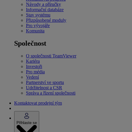
Návody a příručky
Informační databáze
Stav systému
Přizpůsobené moduly
Pro vývojáře
Komunita
Společnost
O společnosti TeamViewer
Kariéra
Investoři
Pro média
Vedení
Partnerství ve sportu
Udržitelnost a CSR
Správa a řízení společnosti
Kontaktovat prodejní tým
Přihlaste se