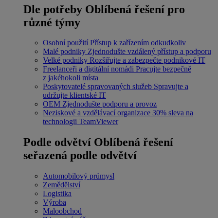
Dle potřeby
Oblíbená řešení pro
různé týmy
Osobní použití
Přístup k zařízením odkudkoliv
Malé podniky
Zjednodušte vzdálený přístup a podporu
Velké podniky
Rozšiřujte a zabezpečte podnikové IT
Freelanceři a digitální nomádi
Pracujte bezpečně
z jakéhokoli místa
Poskytovatelé spravovaných služeb
Spravujte a
udržujte klientské IT
OEM
Zjednodušte podporu a provoz
Neziskové a vzdělávací organizace
30% sleva na
technologii TeamViewer
Podle odvětví
Oblíbená řešení
seřazená podle odvětví
Automobilový průmysl
Zemědělství
Logistika
Výroba
Maloobchod