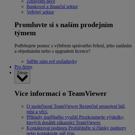
Zdravotní péče
Bankovní a finanční sektor
Veřejný sektor
Promluvte si s naším prodejním
týmem
Potřebujete pomoc s výběrem správného řešení, jeho zadáním
a objednáním nebo s upgradem licence?
Sdělte nám své požadavky
Pro firmy
Zdroje
Více informací o TeamViewer
O společnosti TeamViewer
Bezpečné propojení lidí,
míst a věcí.
Příklady úspěšného využití
Prozkoumejte výsledky,
kterých dosáhli zákazníci TeamViewer.
Kontaktovat podporu
Prohlédněte si články podpory
nebo kontaktujte náš tým.