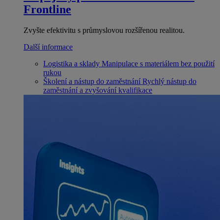
Frontline
Zvyšte efektivitu s průmyslovou rozšířenou realitou.
Další informace
Logistika a sklady
Manipulace s materiálem bez použití
rukou
Školení a nástup do zaměstnání
Rychlý nástup do
zaměstnání a zvyšování kvalifikace