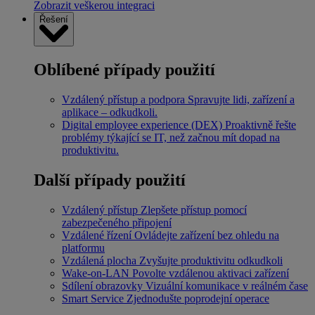
Zobrazit veškerou integraci
Řešení
Oblíbené případy použití
Vzdálený přístup a podpora
Spravujte lidi, zařízení a
aplikace – odkudkoli.
Digital employee experience (DEX)
Proaktivně řešte
problémy týkající se IT, než začnou mít dopad na
produktivitu.
Další případy použití
Vzdálený přístup
Zlepšete přístup pomocí
zabezpečeného připojení
Vzdálené řízení
Ovládejte zařízení bez ohledu na
platformu
Vzdálená plocha
Zvyšujte produktivitu odkudkoli
Wake-on-LAN
Povolte vzdálenou aktivaci zařízení
Sdílení obrazovky
Vizuální komunikace v reálném čase
Smart Service
Zjednodušte poprodejní operace