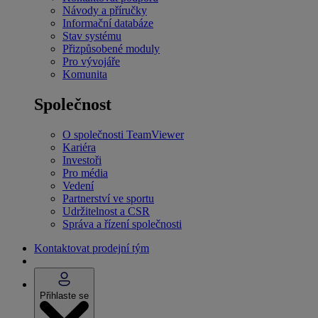
Návody a příručky
Informační databáze
Stav systému
Přizpůsobené moduly
Pro vývojáře
Komunita
Společnost
O společnosti TeamViewer
Kariéra
Investoři
Pro média
Vedení
Partnerství ve sportu
Udržitelnost a CSR
Správa a řízení společnosti
Kontaktovat prodejní tým
Přihlaste se