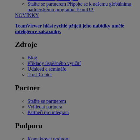
Staňte se partnerem
Připojte se k našemu globálnímu
partnerskému programu TeamUP.
NOVINKY
TeamViewer hlásí rychlé přijetí jeho nabídky umělé
inteligence zákazníky.
Zdroje
Blog
Příklady úspěšného využití
Události a semináře
Trust Center
Partner
Staňte se partnerem
Vyhledat partnera
Partneři pro integraci
Podpora
Kontaktovat podporu