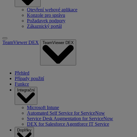
Otevření webové aplikace
Konzole pro správu
Požadavek podpory
Zákaznický portál
TeamViewer DEX
TeamViewer DEX
Přehled
Případy použití
Funkce
Integrační
Microsoft Intune
Automated Self Service for ServiceNow
Service Desk Augmentation for ServiceNow
DEX for Salesforce Agentforce IT Service
Doplňky