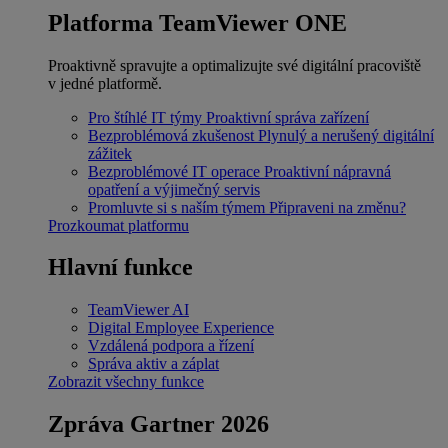
Platforma TeamViewer ONE
Proaktivně spravujte a optimalizujte své digitální pracoviště
v jedné platformě.
Pro štíhlé IT týmy
Proaktivní správa zařízení
Bezproblémová zkušenost
Plynulý a nerušený digitální
zážitek
Bezproblémové IT operace
Proaktivní nápravná
opatření a výjimečný servis
Promluvte si s naším týmem
Připraveni na změnu?
Prozkoumat platformu
Hlavní funkce
TeamViewer AI
Digital Employee Experience
Vzdálená podpora a řízení
Správa aktiv a záplat
Zobrazit všechny funkce
Zpráva Gartner 2026