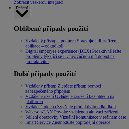
Zobrazit veškerou integraci
Řešení
Oblíbené případy použití
Vzdálený přístup a podpora
Spravujte lidi, zařízení a
aplikace – odkudkoli.
Digital employee experience (DEX)
Proaktivně řešte
problémy týkající se IT, než začnou mít dopad na
produktivitu.
Další případy použití
Vzdálený přístup
Zlepšete přístup pomocí
zabezpečeného připojení
Vzdálené řízení
Ovládejte zařízení bez ohledu na
platformu
Vzdálená plocha
Zvyšujte produktivitu odkudkoli
Wake-on-LAN
Povolte vzdálenou aktivaci zařízení
Sdílení obrazovky
Vizuální komunikace v reálném čase
Smart Service
Zjednodušte poprodejní operace