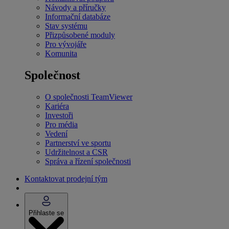
Návody a příručky
Informační databáze
Stav systému
Přizpůsobené moduly
Pro vývojáře
Komunita
Společnost
O společnosti TeamViewer
Kariéra
Investoři
Pro média
Vedení
Partnerství ve sportu
Udržitelnost a CSR
Správa a řízení společnosti
Kontaktovat prodejní tým
Přihlaste se