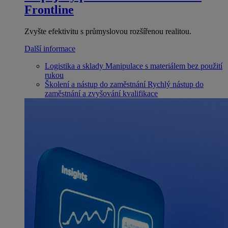
Frontline
Zvyšte efektivitu s průmyslovou rozšířenou realitou.
Další informace
Logistika a sklady
Manipulace s materiálem bez použití
rukou
Školení a nástup do zaměstnání
Rychlý nástup do
zaměstnání a zvyšování kvalifikace