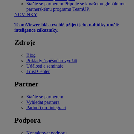
Staňte se partnerem
Připojte se k našemu globálnímu
partnerskému programu TeamUP.
NOVINKY
TeamViewer hlásí rychlé přijetí jeho nabídky umělé
inteligence zákazníky.
Zdroje
Blog
Příklady úspěšného využití
Události a semináře
Trust Center
Partner
Staňte se partnerem
Vyhledat partnera
Partneři pro integraci
Podpora
Kontaktovat podporu