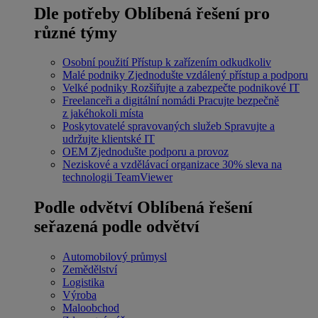
Dle potřeby
Oblíbená řešení pro
různé týmy
Osobní použití
Přístup k zařízením odkudkoliv
Malé podniky
Zjednodušte vzdálený přístup a podporu
Velké podniky
Rozšiřujte a zabezpečte podnikové IT
Freelanceři a digitální nomádi
Pracujte bezpečně
z jakéhokoli místa
Poskytovatelé spravovaných služeb
Spravujte a
udržujte klientské IT
OEM
Zjednodušte podporu a provoz
Neziskové a vzdělávací organizace
30% sleva na
technologii TeamViewer
Podle odvětví
Oblíbená řešení
seřazená podle odvětví
Automobilový průmysl
Zemědělství
Logistika
Výroba
Maloobchod