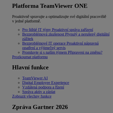
Platforma TeamViewer ONE
Proaktivně spravujte a optimalizujte své digitální pracoviště
v jedné platformě.
Pro štíhlé IT týmy
Proaktivní správa zařízení
Bezproblémová zkušenost
Plynulý a nerušený digitální
zážitek
Bezproblémové IT operace
Proaktivní nápravná
opatření a výjimečný servis
Promluvte si s naším týmem
Připraveni na změnu?
Prozkoumat platformu
Hlavní funkce
TeamViewer AI
Digital Employee Experience
Vzdálená podpora a řízení
Správa aktiv a záplat
Zobrazit všechny funkce
Zpráva Gartner 2026