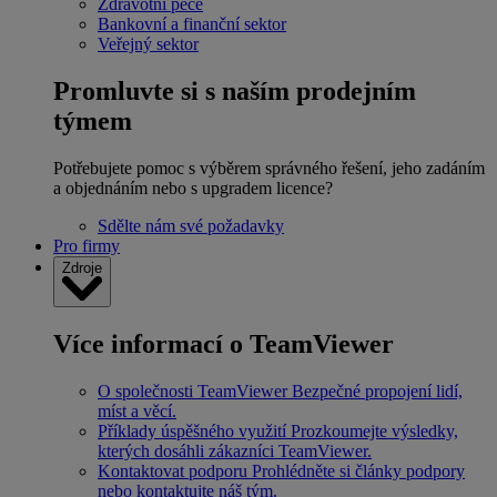
Zdravotní péče
Bankovní a finanční sektor
Veřejný sektor
Promluvte si s naším prodejním
týmem
Potřebujete pomoc s výběrem správného řešení, jeho zadáním
a objednáním nebo s upgradem licence?
Sdělte nám své požadavky
Pro firmy
Zdroje
Více informací o TeamViewer
O společnosti TeamViewer
Bezpečné propojení lidí,
míst a věcí.
Příklady úspěšného využití
Prozkoumejte výsledky,
kterých dosáhli zákazníci TeamViewer.
Kontaktovat podporu
Prohlédněte si články podpory
nebo kontaktujte náš tým.