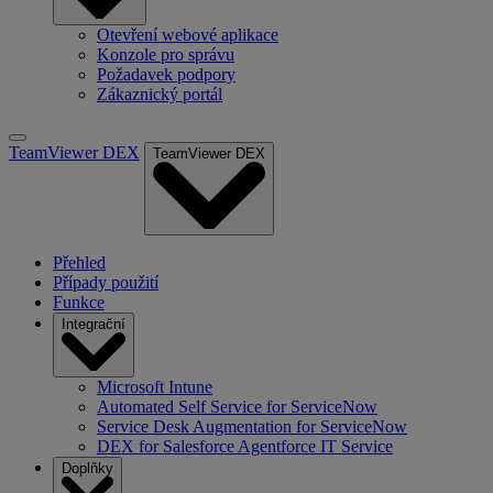
Otevření webové aplikace
Konzole pro správu
Požadavek podpory
Zákaznický portál
TeamViewer DEX
TeamViewer DEX
Přehled
Případy použití
Funkce
Integrační
Microsoft Intune
Automated Self Service for ServiceNow
Service Desk Augmentation for ServiceNow
DEX for Salesforce Agentforce IT Service
Doplňky