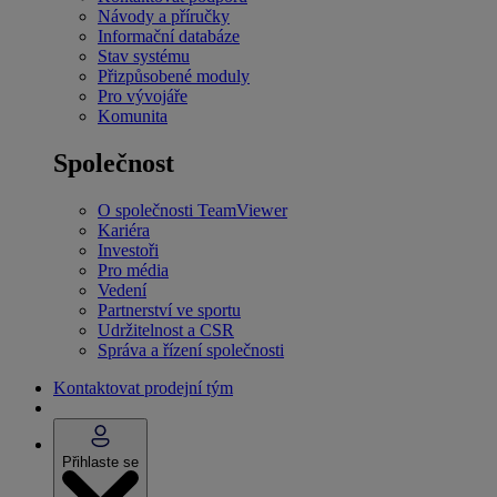
Návody a příručky
Informační databáze
Stav systému
Přizpůsobené moduly
Pro vývojáře
Komunita
Společnost
O společnosti TeamViewer
Kariéra
Investoři
Pro média
Vedení
Partnerství ve sportu
Udržitelnost a CSR
Správa a řízení společnosti
Kontaktovat prodejní tým
Přihlaste se