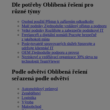
Dle potřeby
Oblíbená řešení pro
různé týmy
Osobní použití
Přístup k zařízením odkudkoliv
Malé podniky
Zjednodušte vzdálený přístup a podporu
Velké podniky
Rozšiřujte a zabezpečte podnikové IT
Freelanceři a digitální nomádi
Pracujte bezpečně
z jakéhokoli místa
Poskytovatelé spravovaných služeb
Spravujte a
udržujte klientské IT
OEM
Zjednodušte podporu a provoz
Neziskové a vzdělávací organizace
30% sleva na
technologii TeamViewer
Podle odvětví
Oblíbená řešení
seřazená podle odvětví
Automobilový průmysl
Zemědělství
Logistika
Výroba
Maloobchod