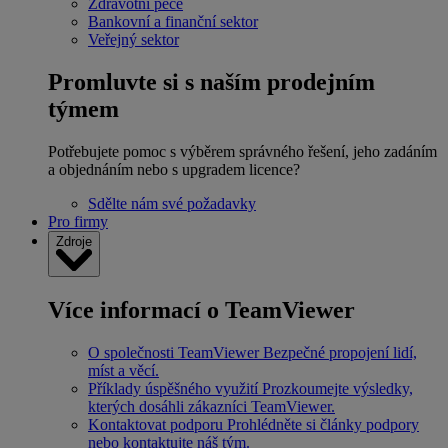
Zdravotní péče
Bankovní a finanční sektor
Veřejný sektor
Promluvte si s naším prodejním
týmem
Potřebujete pomoc s výběrem správného řešení, jeho zadáním
a objednáním nebo s upgradem licence?
Sdělte nám své požadavky
Pro firmy
Zdroje
Více informací o TeamViewer
O společnosti TeamViewer
Bezpečné propojení lidí,
míst a věcí.
Příklady úspěšného využití
Prozkoumejte výsledky,
kterých dosáhli zákazníci TeamViewer.
Kontaktovat podporu
Prohlédněte si články podpory
nebo kontaktujte náš tým.