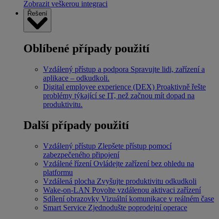
Zobrazit veškerou integraci
Řešení
Oblíbené případy použití
Vzdálený přístup a podpora
Spravujte lidi, zařízení a
aplikace – odkudkoli.
Digital employee experience (DEX)
Proaktivně řešte
problémy týkající se IT, než začnou mít dopad na
produktivitu.
Další případy použití
Vzdálený přístup
Zlepšete přístup pomocí
zabezpečeného připojení
Vzdálené řízení
Ovládejte zařízení bez ohledu na
platformu
Vzdálená plocha
Zvyšujte produktivitu odkudkoli
Wake-on-LAN
Povolte vzdálenou aktivaci zařízení
Sdílení obrazovky
Vizuální komunikace v reálném čase
Smart Service
Zjednodušte poprodejní operace