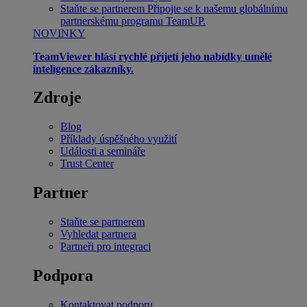
Staňte se partnerem
Připojte se k našemu globálnímu
partnerskému programu TeamUP.
NOVINKY
TeamViewer hlásí rychlé přijetí jeho nabídky umělé
inteligence zákazníky.
Zdroje
Blog
Příklady úspěšného využití
Události a semináře
Trust Center
Partner
Staňte se partnerem
Vyhledat partnera
Partneři pro integraci
Podpora
Kontaktovat podporu