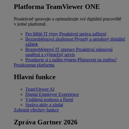
Platforma TeamViewer ONE
Proaktivně spravujte a optimalizujte své digitální pracoviště
v jedné platformě.
Pro štíhlé IT týmy
Proaktivní správa zařízení
Bezproblémová zkušenost
Plynulý a nerušený digitální
zážitek
Bezproblémové IT operace
Proaktivní nápravná
opatření a výjimečný servis
Promluvte si s naším týmem
Připraveni na změnu?
Prozkoumat platformu
Hlavní funkce
TeamViewer AI
Digital Employee Experience
Vzdálená podpora a řízení
Správa aktiv a záplat
Zobrazit všechny funkce
Zpráva Gartner 2026