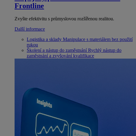
Frontline
Zvyšte efektivitu s průmyslovou rozšířenou realitou.
Další informace
Logistika a sklady
Manipulace s materiálem bez použití
rukou
Školení a nástup do zaměstnání
Rychlý nástup do
zaměstnání a zvyšování kvalifikace