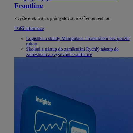
Frontline
Zvyšte efektivitu s průmyslovou rozšířenou realitou.
Další informace
Logistika a sklady
Manipulace s materiálem bez použití
rukou
Školení a nástup do zaměstnání
Rychlý nástup do
zaměstnání a zvyšování kvalifikace