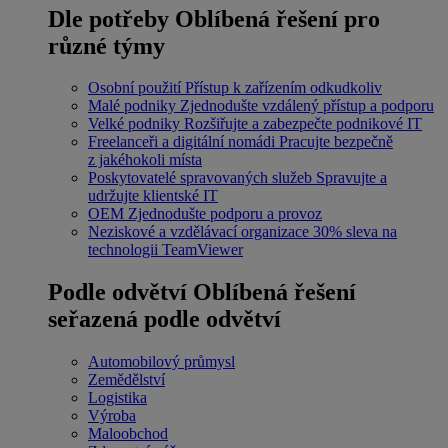
Dle potřeby
Oblíbená řešení pro
různé týmy
Osobní použití
Přístup k zařízením odkudkoliv
Malé podniky
Zjednodušte vzdálený přístup a podporu
Velké podniky
Rozšiřujte a zabezpečte podnikové IT
Freelanceři a digitální nomádi
Pracujte bezpečně
z jakéhokoli místa
Poskytovatelé spravovaných služeb
Spravujte a
udržujte klientské IT
OEM
Zjednodušte podporu a provoz
Neziskové a vzdělávací organizace
30% sleva na
technologii TeamViewer
Podle odvětví
Oblíbená řešení
seřazená podle odvětví
Automobilový průmysl
Zemědělství
Logistika
Výroba
Maloobchod