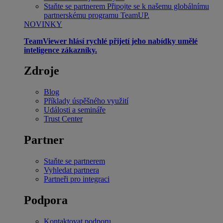
Staňte se partnerem
Připojte se k našemu globálnímu
partnerskému programu TeamUP.
NOVINKY
TeamViewer hlásí rychlé přijetí jeho nabídky umělé
inteligence zákazníky.
Zdroje
Blog
Příklady úspěšného využití
Události a semináře
Trust Center
Partner
Staňte se partnerem
Vyhledat partnera
Partneři pro integraci
Podpora
Kontaktovat podporu