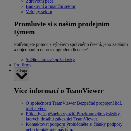
Zdravotní péče
Bankovní a finanční sektor
Veřejný sektor
Promluvte si s naším prodejním
týmem
Potřebujete pomoc s výběrem správného řešení, jeho zadáním
a objednáním nebo s upgradem licence?
Sdělte nám své požadavky
Pro firmy
Zdroje
Více informací o TeamViewer
O společnosti TeamViewer
Bezpečné propojení lidí,
míst a věcí.
Příklady úspěšného využití
Prozkoumejte výsledky,
kterých dosáhli zákazníci TeamViewer.
Kontaktovat podporu
Prohlédněte si články podpory
nebo kontaktujte náš tým.