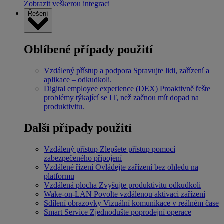
Zobrazit veškerou integraci
Řešení
Oblíbené případy použití
Vzdálený přístup a podpora
Spravujte lidi, zařízení a
aplikace – odkudkoli.
Digital employee experience (DEX)
Proaktivně řešte
problémy týkající se IT, než začnou mít dopad na
produktivitu.
Další případy použití
Vzdálený přístup
Zlepšete přístup pomocí
zabezpečeného připojení
Vzdálené řízení
Ovládejte zařízení bez ohledu na
platformu
Vzdálená plocha
Zvyšujte produktivitu odkudkoli
Wake-on-LAN
Povolte vzdálenou aktivaci zařízení
Sdílení obrazovky
Vizuální komunikace v reálném čase
Smart Service
Zjednodušte poprodejní operace