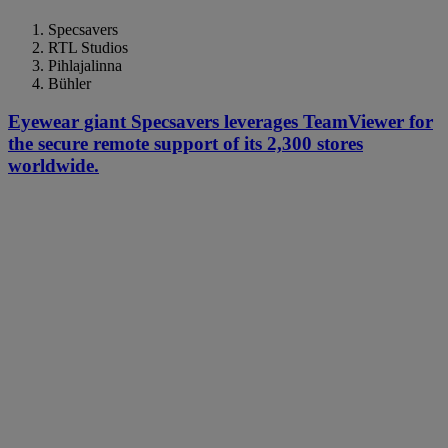
Specsavers
RTL Studios
Pihlajalinna
Bühler
Eyewear giant Specsavers leverages TeamViewer for
the secure remote support of its 2,300 stores
worldwide.