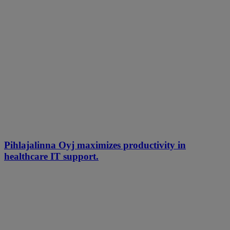
Pihlajalinna Oyj maximizes productivity in
healthcare IT support.