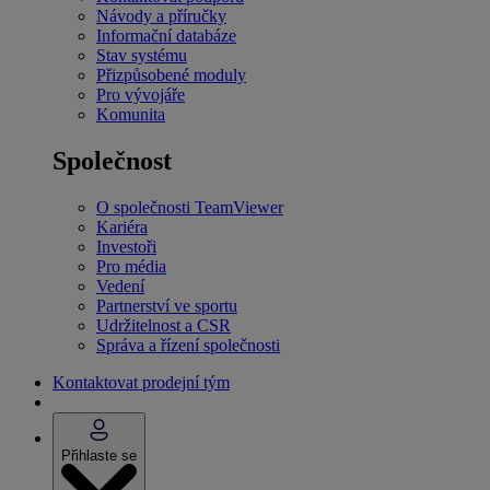
Návody a příručky
Informační databáze
Stav systému
Přizpůsobené moduly
Pro vývojáře
Komunita
Společnost
O společnosti TeamViewer
Kariéra
Investoři
Pro média
Vedení
Partnerství ve sportu
Udržitelnost a CSR
Správa a řízení společnosti
Kontaktovat prodejní tým
Přihlaste se