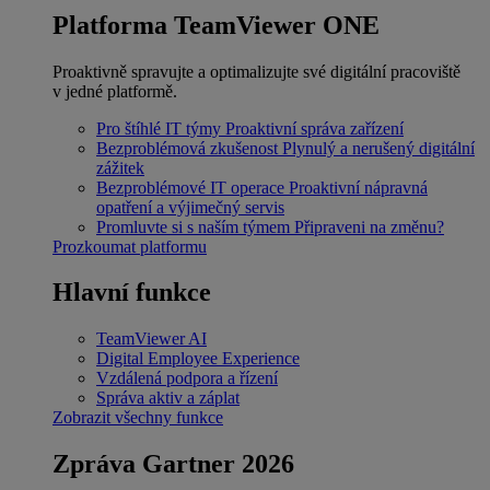
Platforma TeamViewer ONE
Proaktivně spravujte a optimalizujte své digitální pracoviště
v jedné platformě.
Pro štíhlé IT týmy
Proaktivní správa zařízení
Bezproblémová zkušenost
Plynulý a nerušený digitální
zážitek
Bezproblémové IT operace
Proaktivní nápravná
opatření a výjimečný servis
Promluvte si s naším týmem
Připraveni na změnu?
Prozkoumat platformu
Hlavní funkce
TeamViewer AI
Digital Employee Experience
Vzdálená podpora a řízení
Správa aktiv a záplat
Zobrazit všechny funkce
Zpráva Gartner 2026