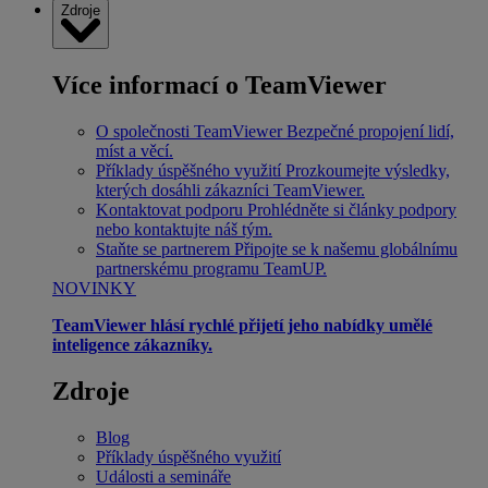
Zdroje
Více informací o TeamViewer
O společnosti TeamViewer
Bezpečné propojení lidí,
míst a věcí.
Příklady úspěšného využití
Prozkoumejte výsledky,
kterých dosáhli zákazníci TeamViewer.
Kontaktovat podporu
Prohlédněte si články podpory
nebo kontaktujte náš tým.
Staňte se partnerem
Připojte se k našemu globálnímu
partnerskému programu TeamUP.
NOVINKY
TeamViewer hlásí rychlé přijetí jeho nabídky umělé
inteligence zákazníky.
Zdroje
Blog
Příklady úspěšného využití
Události a semináře