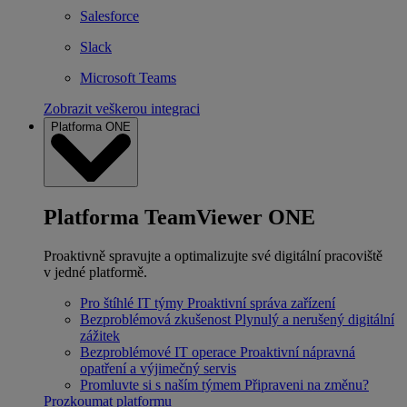
Salesforce
Slack
Microsoft Teams
Zobrazit veškerou integraci
Platforma ONE
Platforma TeamViewer ONE
Proaktivně spravujte a optimalizujte své digitální pracoviště
v jedné platformě.
Pro štíhlé IT týmy
Proaktivní správa zařízení
Bezproblémová zkušenost
Plynulý a nerušený digitální
zážitek
Bezproblémové IT operace
Proaktivní nápravná
opatření a výjimečný servis
Promluvte si s naším týmem
Připraveni na změnu?
Prozkoumat platformu