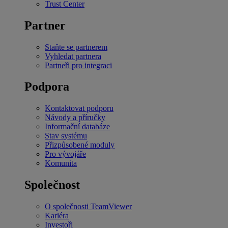
Trust Center
Partner
Staňte se partnerem
Vyhledat partnera
Partneři pro integraci
Podpora
Kontaktovat podporu
Návody a příručky
Informační databáze
Stav systému
Přizpůsobené moduly
Pro vývojáře
Komunita
Společnost
O společnosti TeamViewer
Kariéra
Investoři