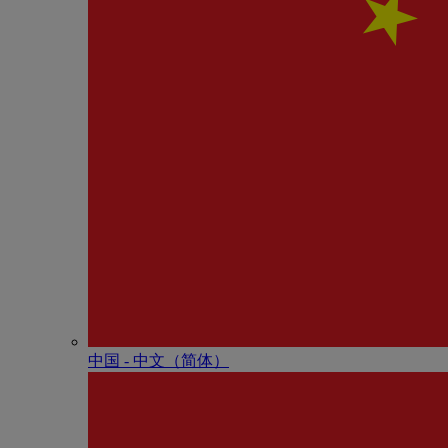
中国 - 中⽂（简体）