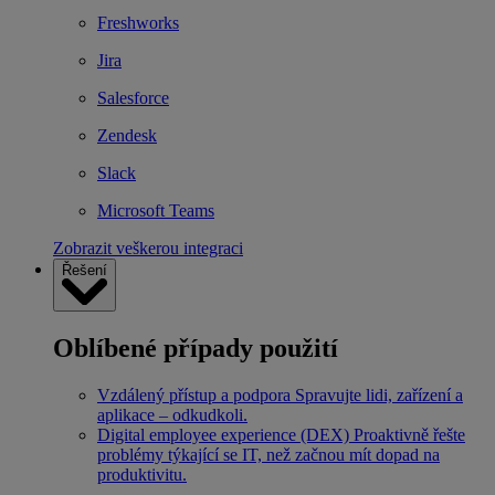
Freshworks
Jira
Salesforce
Zendesk
Slack
Microsoft Teams
Zobrazit veškerou integraci
Řešení
Oblíbené případy použití
Vzdálený přístup a podpora
Spravujte lidi, zařízení a
aplikace – odkudkoli.
Digital employee experience (DEX)
Proaktivně řešte
problémy týkající se IT, než začnou mít dopad na
produktivitu.