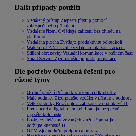
Další případy použití
Vzdálený přístup
Zlepšete přístup pomocí
zabezpečeného připojení
Vzdálené řízení
Ovládejte zařízení bez ohledu na
platformu
Vzdálená plocha
Zvyšujte produktivitu odkudkoli
Wake-on-LAN
Povolte vzdálenou aktivaci zařízení
Sdílení obrazovky
Vizuální komunikace v reálném čase
Smart Service
Zjednodušte poprodejní operace
Dle potřeby
Oblíbená řešení pro
různé týmy
Osobní použití
Přístup k zařízením odkudkoliv
Malé podniky
Zjednodušte vzdálený přístup a podporu
Velké podniky
Rozšiřujte a zabezpečte podnikové IT
Freelanceři a digitální nomádi
Pracujte bezpečně
z jakéhokoli místa
Poskytovatelé spravovaných služeb
Spravujte a
udržujte klientské IT
OEM
Zjednodušte podporu a provoz