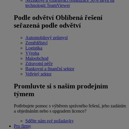
Neziskové a vzdělávací organizace
30% sleva na
technologii TeamViewer
Podle odvětví
Oblíbená řešení
seřazená podle odvětví
Automobilový průmysl
Zemědělství
Logistika
Výroba
Maloobchod
Zdravotní péče
Bankovní a finanční sektor
Veřejný sektor
Promluvte si s naším prodejním
týmem
Potřebujete pomoc s výběrem správného řešení, jeho zadáním
a objednáním nebo s upgradem licence?
Sdělte nám své požadavky
Pro firmy