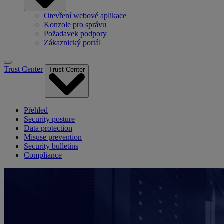
Otevření webové aplikace
Konzole pro správu
Požadavek podpory
Zákaznický portál
Trust Center
Trust Center
Přehled
Security posture
Data protection
Misuse prevention
Security bulletins
Compliance