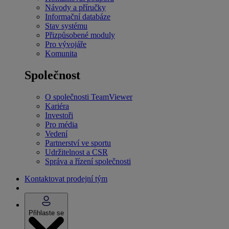
Návody a příručky
Informační databáze
Stav systému
Přizpůsobené moduly
Pro vývojáře
Komunita
Společnost
O společnosti TeamViewer
Kariéra
Investoři
Pro média
Vedení
Partnerství ve sportu
Udržitelnost a CSR
Správa a řízení společnosti
Kontaktovat prodejní tým
Přihlaste se