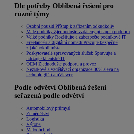
Dle potřeby
Oblíbená řešení pro
různé týmy
Osobní použití
Přístup k zařízením odkudkoliv
Malé podniky
Zjednodušte vzdálený přístup a podporu
Velké podniky
Rozšiřujte a zabezpečte podnikové IT
Freelanceři a digitální nomádi
Pracujte bezpečně
z jakéhokoli místa
Poskytovatelé spravovaných služeb
Spravujte a
udržujte klientské IT
OEM
Zjednodušte podporu a provoz
Neziskové a vzdělávací organizace
30% sleva na
technologii TeamViewer
Podle odvětví
Oblíbená řešení
seřazená podle odvětví
Automobilový průmysl
Zemědělství
Logistika
Výroba
Maloobchod