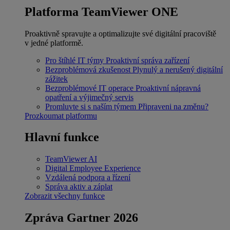
Platforma TeamViewer ONE
Proaktivně spravujte a optimalizujte své digitální pracoviště
v jedné platformě.
Pro štíhlé IT týmy
Proaktivní správa zařízení
Bezproblémová zkušenost
Plynulý a nerušený digitální
zážitek
Bezproblémové IT operace
Proaktivní nápravná
opatření a výjimečný servis
Promluvte si s naším týmem
Připraveni na změnu?
Prozkoumat platformu
Hlavní funkce
TeamViewer AI
Digital Employee Experience
Vzdálená podpora a řízení
Správa aktiv a záplat
Zobrazit všechny funkce
Zpráva Gartner 2026