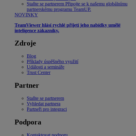
Staňte se partnerem
Připojte se k našemu globálnímu
partnerskému programu TeamUP.
NOVINKY
TeamViewer hlásí rychlé přijetí jeho nabídky umělé
inteligence zákazníky.
Zdroje
Blog
Příklady úspěšného využití
Události a semináře
Trust Center
Partner
Staňte se partnerem
Vyhledat partnera
Partneři pro integraci
Podpora
Kontaktovat podporu