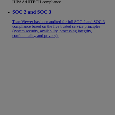
HIPAA/HITECH compliance.
SOC 2 and SOC 3
TeamViewer has been audited for full SOC 2 and SOC 3
compliance based on the five trusted service principles
(system security, availability, processing integrity,
confidentiality, and privacy).