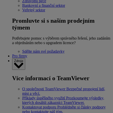
Zdravotní péče
Bankovní a finanční sektor
Veřejný sektor
Promluvte si s naším prodejním
týmem
Potřebujete pomoc s výběrem správného řešení, jeho zadáním
a objednáním nebo s upgradem licence?
Sdělte nám své požadavky
Pro firmy
Zdroje
Více informací o TeamViewer
O společnosti TeamViewer
Bezpečné propojení lidí,
míst a věcí.
Příklady úspěšného využití
Prozkoumejte výsledky,
kterých dosáhli zákazníci TeamViewer.
Kontaktovat podporu
Prohlédněte si články podpory
nebo kontaktujte náš tým.