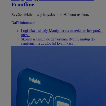
Frontline
Zvyšte efektivitu s průmyslovou rozšířenou realitou.
Další informace
Logistika a sklady
Manipulace s materiálem bez použití
rukou
Školení a nástup do zaměstnání
Rychlý nástup do
zaměstnání a zvyšování kvalifikace