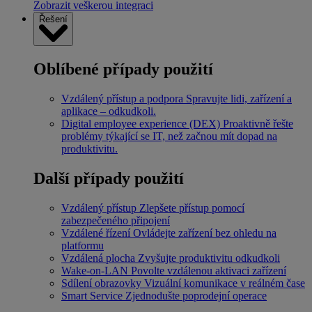
Zobrazit veškerou integraci
Řešení
Oblíbené případy použití
Vzdálený přístup a podpora
Spravujte lidi, zařízení a
aplikace – odkudkoli.
Digital employee experience (DEX)
Proaktivně řešte
problémy týkající se IT, než začnou mít dopad na
produktivitu.
Další případy použití
Vzdálený přístup
Zlepšete přístup pomocí
zabezpečeného připojení
Vzdálené řízení
Ovládejte zařízení bez ohledu na
platformu
Vzdálená plocha
Zvyšujte produktivitu odkudkoli
Wake-on-LAN
Povolte vzdálenou aktivaci zařízení
Sdílení obrazovky
Vizuální komunikace v reálném čase
Smart Service
Zjednodušte poprodejní operace