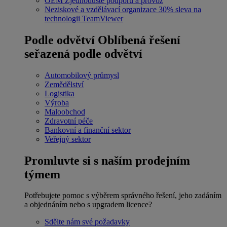
OEM
Zjednodušte podporu a provoz
Neziskové a vzdělávací organizace
30% sleva na
technologii TeamViewer
Podle odvětví
Oblíbená řešení
seřazená podle odvětví
Automobilový průmysl
Zemědělství
Logistika
Výroba
Maloobchod
Zdravotní péče
Bankovní a finanční sektor
Veřejný sektor
Promluvte si s naším prodejním
týmem
Potřebujete pomoc s výběrem správného řešení, jeho zadáním
a objednáním nebo s upgradem licence?
Sdělte nám své požadavky