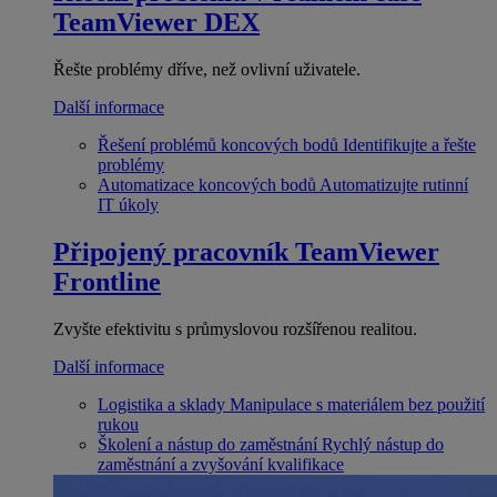
TeamViewer DEX
Řešte problémy dříve, než ovlivní uživatele.
Další informace
Řešení problémů koncových bodů
Identifikujte a řešte
problémy
Automatizace koncových bodů
Automatizujte rutinní
IT úkoly
Připojený pracovník
TeamViewer
Frontline
Zvyšte efektivitu s průmyslovou rozšířenou realitou.
Další informace
Logistika a sklady
Manipulace s materiálem bez použití
rukou
Školení a nástup do zaměstnání
Rychlý nástup do
zaměstnání a zvyšování kvalifikace