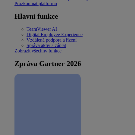
Prozkoumat platformu
Hlavní funkce
TeamViewer AI
Digital Employee Experience
Vzdálená podpora a řízení
Správa aktiv a záplat
Zobrazit všechny funkce
Zpráva Gartner 2026