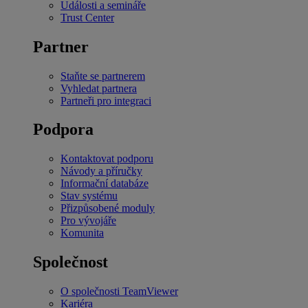
Události a semináře
Trust Center
Partner
Staňte se partnerem
Vyhledat partnera
Partneři pro integraci
Podpora
Kontaktovat podporu
Návody a příručky
Informační databáze
Stav systému
Přizpůsobené moduly
Pro vývojáře
Komunita
Společnost
O společnosti TeamViewer
Kariéra