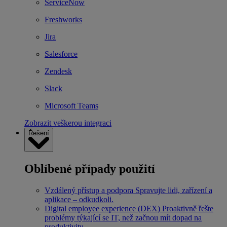
ServiceNow
Freshworks
Jira
Salesforce
Zendesk
Slack
Microsoft Teams
Zobrazit veškerou integraci
Řešení
Oblíbené případy použití
Vzdálený přístup a podpora
Spravujte lidi, zařízení a
aplikace – odkudkoli.
Digital employee experience (DEX)
Proaktivně řešte
problémy týkající se IT, než začnou mít dopad na
produktivitu.