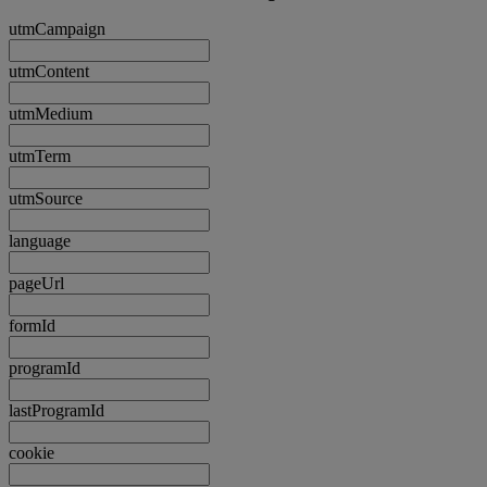
utmCampaign
utmContent
utmMedium
utmTerm
utmSource
language
pageUrl
formId
programId
lastProgramId
cookie