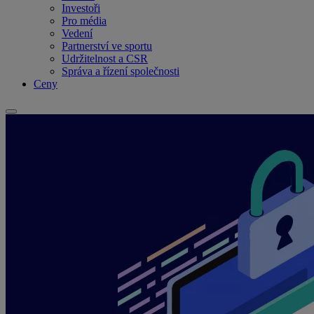
Investoři
Pro média
Vedení
Partnerství ve sportu
Udržitelnost a CSR
Správa a řízení společnosti
Ceny