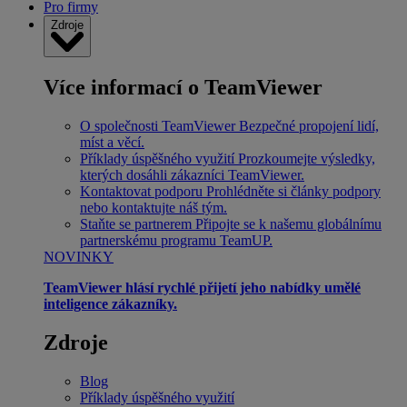
Pro firmy
Zdroje
Více informací o TeamViewer
O společnosti TeamViewer
Bezpečné propojení lidí,
míst a věcí.
Příklady úspěšného využití
Prozkoumejte výsledky,
kterých dosáhli zákazníci TeamViewer.
Kontaktovat podporu
Prohlédněte si články podpory
nebo kontaktujte náš tým.
Staňte se partnerem
Připojte se k našemu globálnímu
partnerskému programu TeamUP.
NOVINKY
TeamViewer hlásí rychlé přijetí jeho nabídky umělé
inteligence zákazníky.
Zdroje
Blog
Příklady úspěšného využití