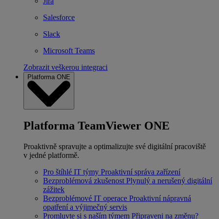
Jira
Salesforce
Slack
Microsoft Teams
Zobrazit veškerou integraci
Platforma ONE
Platforma TeamViewer ONE
Proaktivně spravujte a optimalizujte své digitální pracoviště
v jedné platformě.
Pro štíhlé IT týmy
Proaktivní správa zařízení
Bezproblémová zkušenost
Plynulý a nerušený digitální
zážitek
Bezproblémové IT operace
Proaktivní nápravná
opatření a výjimečný servis
Promluvte si s naším týmem
Připraveni na změnu?