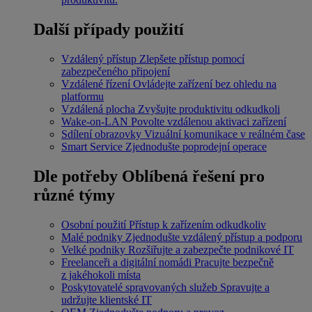
Další případy použití
Vzdálený přístup
Zlepšete přístup pomocí
zabezpečeného připojení
Vzdálené řízení
Ovládejte zařízení bez ohledu na
platformu
Vzdálená plocha
Zvyšujte produktivitu odkudkoli
Wake-on-LAN
Povolte vzdálenou aktivaci zařízení
Sdílení obrazovky
Vizuální komunikace v reálném čase
Smart Service
Zjednodušte poprodejní operace
Dle potřeby
Oblíbená řešení pro
různé týmy
Osobní použití
Přístup k zařízením odkudkoliv
Malé podniky
Zjednodušte vzdálený přístup a podporu
Velké podniky
Rozšiřujte a zabezpečte podnikové IT
Freelanceři a digitální nomádi
Pracujte bezpečně
z jakéhokoli místa
Poskytovatelé spravovaných služeb
Spravujte a
udržujte klientské IT