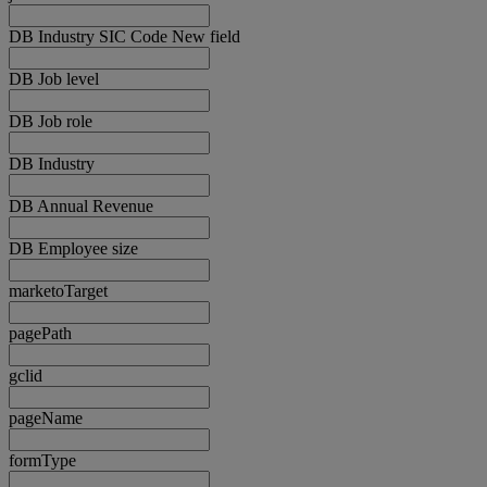
DB Industry SIC Code New field
DB Job level
DB Job role
DB Industry
DB Annual Revenue
DB Employee size
marketoTarget
pagePath
gclid
pageName
formType