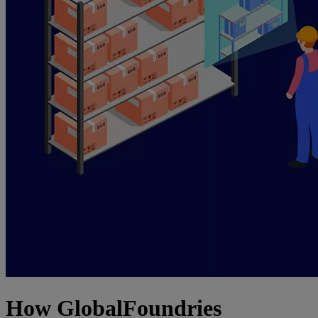
How GlobalFoundries