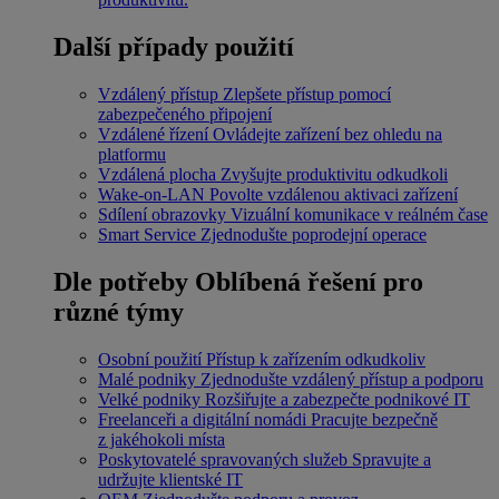
Další případy použití
Vzdálený přístup
Zlepšete přístup pomocí
zabezpečeného připojení
Vzdálené řízení
Ovládejte zařízení bez ohledu na
platformu
Vzdálená plocha
Zvyšujte produktivitu odkudkoli
Wake-on-LAN
Povolte vzdálenou aktivaci zařízení
Sdílení obrazovky
Vizuální komunikace v reálném čase
Smart Service
Zjednodušte poprodejní operace
Dle potřeby
Oblíbená řešení pro
různé týmy
Osobní použití
Přístup k zařízením odkudkoliv
Malé podniky
Zjednodušte vzdálený přístup a podporu
Velké podniky
Rozšiřujte a zabezpečte podnikové IT
Freelanceři a digitální nomádi
Pracujte bezpečně
z jakéhokoli místa
Poskytovatelé spravovaných služeb
Spravujte a
udržujte klientské IT