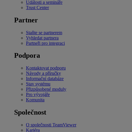
Události a semináře
Trust Center
Partner
Staňte se partnerem
Vyhledat partnera
Partneři pro integraci
Podpora
Kontaktovat podporu
Návody a příručky
Informační databáze
Stav systému
Přizpůsobené moduly
Pro vývojáře
Komunita
Společnost
O společnosti TeamViewer
Kariéra