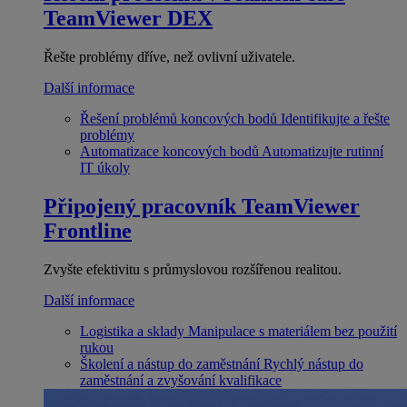
TeamViewer DEX
Řešte problémy dříve, než ovlivní uživatele.
Další informace
Řešení problémů koncových bodů
Identifikujte a řešte
problémy
Automatizace koncových bodů
Automatizujte rutinní
IT úkoly
Připojený pracovník
TeamViewer
Frontline
Zvyšte efektivitu s průmyslovou rozšířenou realitou.
Další informace
Logistika a sklady
Manipulace s materiálem bez použití
rukou
Školení a nástup do zaměstnání
Rychlý nástup do
zaměstnání a zvyšování kvalifikace