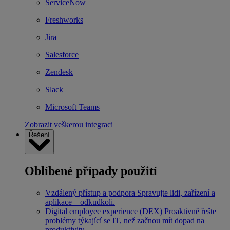
ServiceNow
Freshworks
Jira
Salesforce
Zendesk
Slack
Microsoft Teams
Zobrazit veškerou integraci
Řešení
Oblíbené případy použití
Vzdálený přístup a podpora
Spravujte lidi, zařízení a
aplikace – odkudkoli.
Digital employee experience (DEX)
Proaktivně řešte
problémy týkající se IT, než začnou mít dopad na
produktivitu.