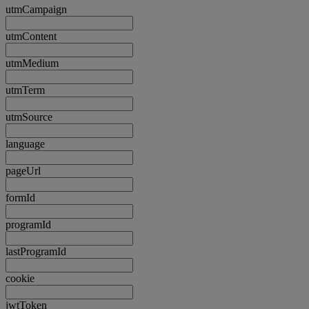
utmCampaign
utmContent
utmMedium
utmTerm
utmSource
language
pageUrl
formId
programId
lastProgramId
cookie
jwtToken