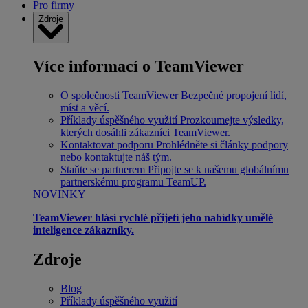
Pro firmy
Zdroje
Více informací o TeamViewer
O společnosti TeamViewer
Bezpečné propojení lidí,
míst a věcí.
Příklady úspěšného využití
Prozkoumejte výsledky,
kterých dosáhli zákazníci TeamViewer.
Kontaktovat podporu
Prohlédněte si články podpory
nebo kontaktujte náš tým.
Staňte se partnerem
Připojte se k našemu globálnímu
partnerskému programu TeamUP.
NOVINKY
TeamViewer hlásí rychlé přijetí jeho nabídky umělé
inteligence zákazníky.
Zdroje
Blog
Příklady úspěšného využití