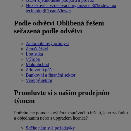
OEM
Zjednodušte podporu a provoz
Neziskové a vzdělávací organizace
30% sleva na
technologii TeamViewer
Podle odvětví
Oblíbená řešení
seřazená podle odvětví
Automobilový průmysl
Zemědělství
Logistika
Výroba
Maloobchod
Zdravotní péče
Bankovní a finanční sektor
Veřejný sektor
Promluvte si s naším prodejním
týmem
Potřebujete pomoc s výběrem správného řešení, jeho zadáním
a objednáním nebo s upgradem licence?
Sdělte nám své požadavky