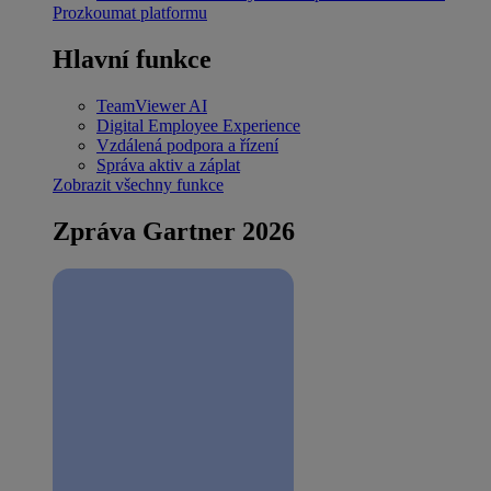
Prozkoumat platformu
Hlavní funkce
TeamViewer AI
Digital Employee Experience
Vzdálená podpora a řízení
Správa aktiv a záplat
Zobrazit všechny funkce
Zpráva Gartner 2026