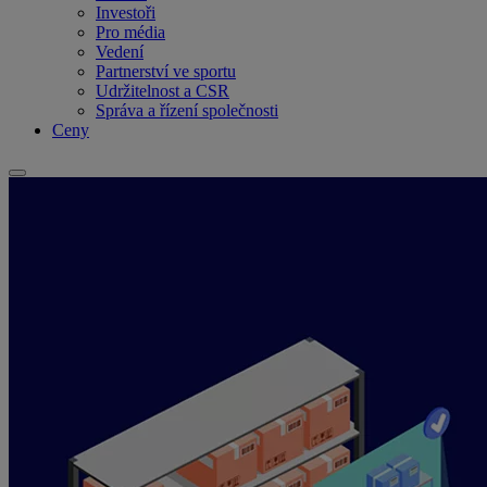
Investoři
Pro média
Vedení
Partnerství ve sportu
Udržitelnost a CSR
Správa a řízení společnosti
Ceny