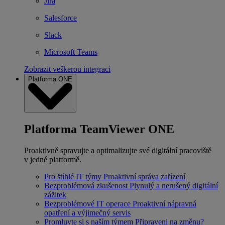
Jira
Salesforce
Slack
Microsoft Teams
Zobrazit veškerou integraci
Platforma ONE
Platforma TeamViewer ONE
Proaktivně spravujte a optimalizujte své digitální pracoviště
v jedné platformě.
Pro štíhlé IT týmy
Proaktivní správa zařízení
Bezproblémová zkušenost
Plynulý a nerušený digitální
zážitek
Bezproblémové IT operace
Proaktivní nápravná
opatření a výjimečný servis
Promluvte si s naším týmem
Připraveni na změnu?