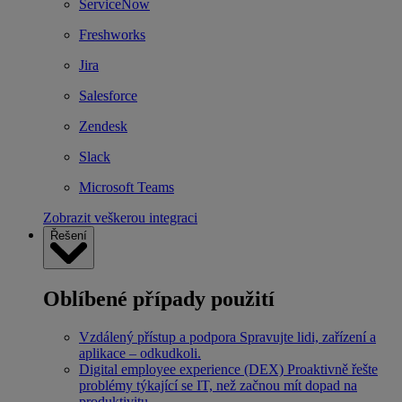
ServiceNow
Freshworks
Jira
Salesforce
Zendesk
Slack
Microsoft Teams
Zobrazit veškerou integraci
Řešení
Oblíbené případy použití
Vzdálený přístup a podpora
Spravujte lidi, zařízení a
aplikace – odkudkoli.
Digital employee experience (DEX)
Proaktivně řešte
problémy týkající se IT, než začnou mít dopad na
produktivitu.