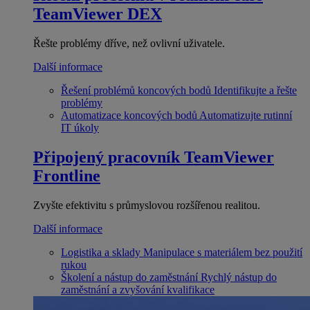
TeamViewer DEX
Řešte problémy dříve, než ovlivní uživatele.
Další informace
Řešení problémů koncových bodů
Identifikujte a řešte
problémy
Automatizace koncových bodů
Automatizujte rutinní
IT úkoly
Připojený pracovník
TeamViewer
Frontline
Zvyšte efektivitu s průmyslovou rozšířenou realitou.
Další informace
Logistika a sklady
Manipulace s materiálem bez použití
rukou
Školení a nástup do zaměstnání
Rychlý nástup do
zaměstnání a zvyšování kvalifikace