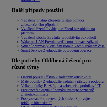
Další případy použití
Vzdálený přístup
Zlepšete přístup pomocí
zabezpečeného připojení
Vzdálené řízení
Ovládejte zařízení bez ohledu na
platformu
Vzdálená plocha
Zvyšujte produktivitu odkudkoli
Wake-on-LAN
Povolte vzdálenou aktivaci zařízení
Sdílení obrazovky
Vizuální komunikace v reálném čase
Smart Service
Zjednodušte poprodejní operace
Dle potřeby
Oblíbená řešení pro
různé týmy
Osobní použití
Přístup k zařízením odkudkoliv
Malé podniky
Zjednodušte vzdálený přístup a podporu
Velké podniky
Rozšiřujte a zabezpečte podnikové IT
Freelanceři a digitální nomádi
Pracujte bezpečně
z jakéhokoli místa
Poskytovatelé spravovaných služeb
Spravujte a
udržujte klientské IT