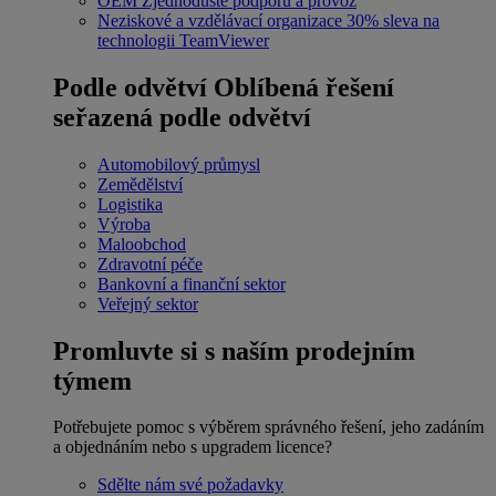
OEM
Zjednodušte podporu a provoz
Neziskové a vzdělávací organizace
30% sleva na
technologii TeamViewer
Podle odvětví
Oblíbená řešení
seřazená podle odvětví
Automobilový průmysl
Zemědělství
Logistika
Výroba
Maloobchod
Zdravotní péče
Bankovní a finanční sektor
Veřejný sektor
Promluvte si s naším prodejním
týmem
Potřebujete pomoc s výběrem správného řešení, jeho zadáním
a objednáním nebo s upgradem licence?
Sdělte nám své požadavky