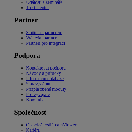
Události a semináře
Trust Center
Partner
Staňte se partnerem
Vyhledat partnera
Partneři pro integraci
Podpora
Kontaktovat podporu
Návody a příručky
Informační databáze
Stav systému
Přizpůsobené moduly
Pro vývojáře
Komunita
Společnost
O společnosti TeamViewer
Kariéra