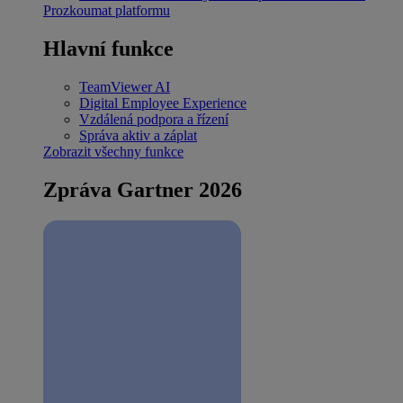
Prozkoumat platformu
Hlavní funkce
TeamViewer AI
Digital Employee Experience
Vzdálená podpora a řízení
Správa aktiv a záplat
Zobrazit všechny funkce
Zpráva Gartner 2026