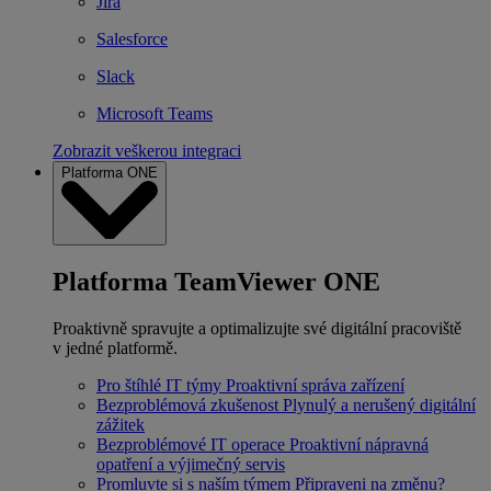
Jira
Salesforce
Slack
Microsoft Teams
Zobrazit veškerou integraci
Platforma ONE
Platforma TeamViewer ONE
Proaktivně spravujte a optimalizujte své digitální pracoviště
v jedné platformě.
Pro štíhlé IT týmy
Proaktivní správa zařízení
Bezproblémová zkušenost
Plynulý a nerušený digitální
zážitek
Bezproblémové IT operace
Proaktivní nápravná
opatření a výjimečný servis
Promluvte si s naším týmem
Připraveni na změnu?