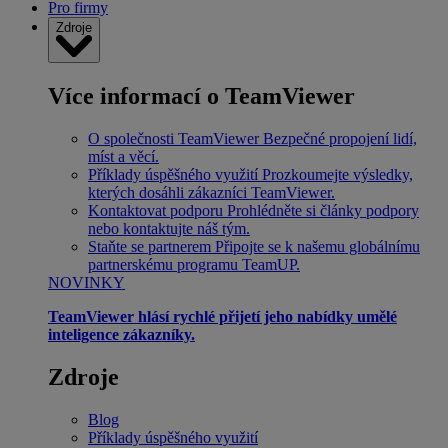
Pro firmy
Zdroje
Více informací o TeamViewer
O společnosti TeamViewer
Bezpečné propojení lidí,
míst a věcí.
Příklady úspěšného využití
Prozkoumejte výsledky,
kterých dosáhli zákazníci TeamViewer.
Kontaktovat podporu
Prohlédněte si články podpory
nebo kontaktujte náš tým.
Staňte se partnerem
Připojte se k našemu globálnímu
partnerskému programu TeamUP.
NOVINKY
TeamViewer hlásí rychlé přijetí jeho nabídky umělé
inteligence zákazníky.
Zdroje
Blog
Příklady úspěšného využití