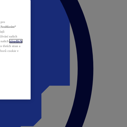
 pro
„Souhlasím“
dajů
žívání našich
v našich
zásadách
 třetích stran a
ouborů cookie v