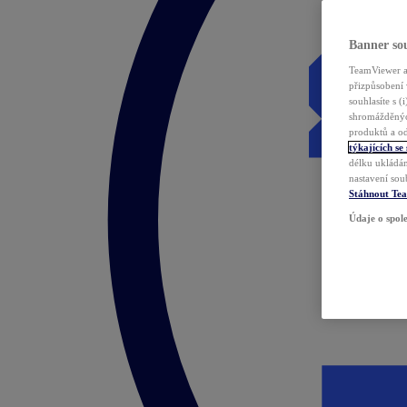
Banner sou
TeamViewer a 
přizpůsobení 
souhlasíte s 
shromážděnýc
produktů a od
týkajících se
délku ukládán
nastavení sou
Stáhnout Te
Údaje o spole