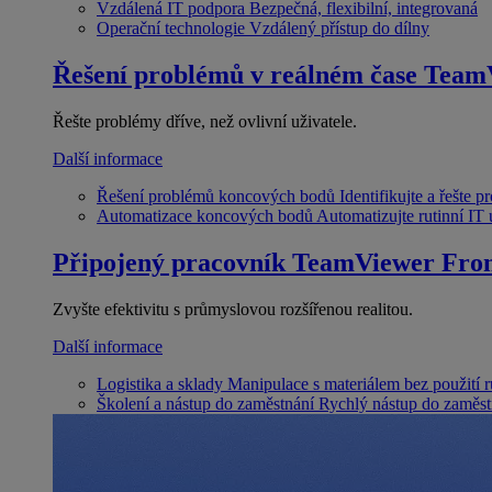
Vzdálená IT podpora
Bezpečná, flexibilní, integrovaná
Operační technologie
Vzdálený přístup do dílny
Řešení problémů v reálném čase
Team
Řešte problémy dříve, než ovlivní uživatele.
Další informace
Řešení problémů koncových bodů
Identifikujte a řešte 
Automatizace koncových bodů
Automatizujte rutinní IT
Připojený pracovník
TeamViewer Fron
Zvyšte efektivitu s průmyslovou rozšířenou realitou.
Další informace
Logistika a sklady
Manipulace s materiálem bez použití 
Školení a nástup do zaměstnání
Rychlý nástup do zaměst