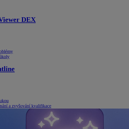
Viewer DEX
problémy
 úkoly
tline
rukou
nání a zvyšování kvalifikace