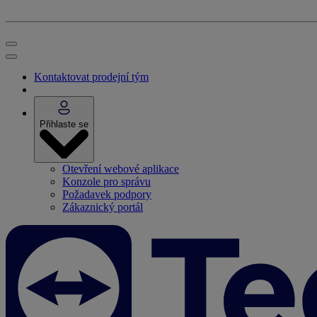
Kontaktovat prodejní tým
Přihlaste se
Otevření webové aplikace
Konzole pro správu
Požadavek podpory
Zákaznický portál