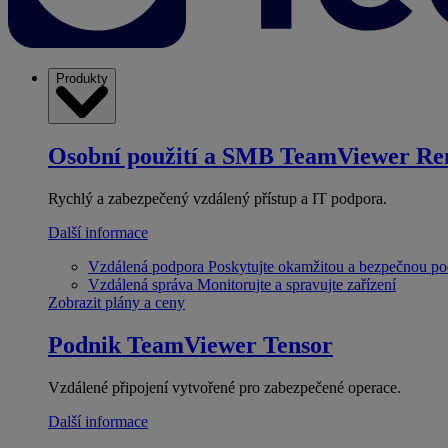
Produkty
Osobní použití a SMB
TeamViewer Re
Rychlý a zabezpečený vzdálený přístup a IT podpora.
Další informace
Vzdálená podpora
Poskytujte okamžitou a bezpečnou p
Vzdálená správa
Monitorujte a spravujte zařízení
Zobrazit plány a ceny
Podnik
TeamViewer Tensor
Vzdálené připojení vytvořené pro zabezpečené operace.
Další informace