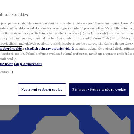
hlasu s cookies
jeho partneři chtějí do vašeho zařízení uložit soubory cookie a podobné technologie („Cookie“)
vašeho uživatelského zážitku a naše marketingová opatření i pro analytické účely. Kliknutím na
(i) naším nastavením a používáním všech souborů cookie a (ii) s naším následným zpracováním ú
h z používání cookies, které pak mohou být kombinovány s údaji shromážděnými z vašeho pou
povídajících analytických opatření. Umístění souborů cookie a zpracování dat je dále popsáno 
 souborů cookie
a
zásadách ochrany osobních údajů
, zejména pokud jde o přesné účely, příjemce
í souborů cookie. Pokud si přejete zvolit své vlastní preference, neváhejte a upravte umístění s
borů cookie.
amViewer
Údaje o společnosti
čnosti
Nastavení souborů cookie
Přijmout všechny soubory cookie